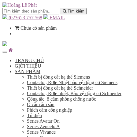
Tìm kiếm
(0236) 3 757 568
EMAIL
Chưa có sản phẩm
TRANG CHỦ
GIỚI THIỆU
SẢN PHẨM
Thiết bị đóng cắt hạ thế Siemens
Contactor, Rơle Nhiệt bảo vệ động cơ Siemens
Thiết bị đóng cắt hạ thế Schneider
Contactor, Rơle nhiệt, Bảo vệ động cơ Schneider
Công tắc, ổ cắm phòng chống nước
Ổ cắm âm sàn
Phích cắm công nghiệp
Tủ điện
Series Avatar On
Series Zencelo A
Series Vivance