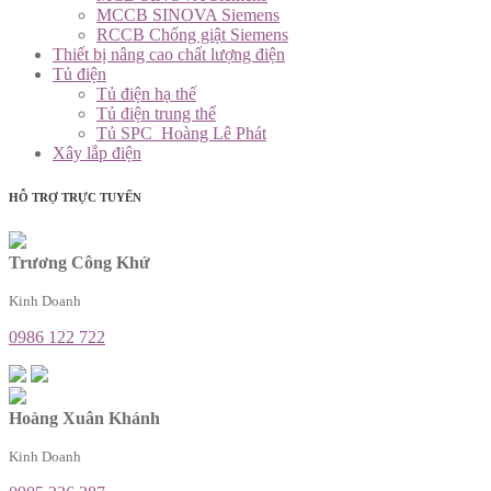
MCCB SINOVA Siemens
RCCB Chống giật Siemens
Thiết bị nâng cao chất lượng điện
Tủ điện
Tủ điện hạ thế
Tủ điện trung thế
Tủ SPC_Hoàng Lê Phát
Xây lắp điện
HỖ TRỢ TRỰC TUYẾN
Trương Công Khứ
Kinh Doanh
0986 122 722
Hoàng Xuân Khánh
Kinh Doanh