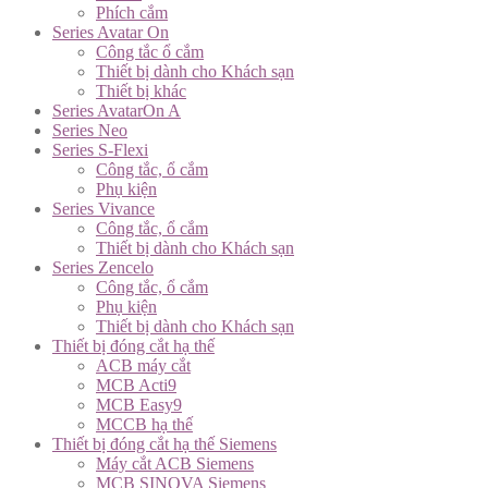
Phích cắm
Series Avatar On
Công tắc ổ cắm
Thiết bị dành cho Khách sạn
Thiết bị khác
Series AvatarOn A
Series Neo
Series S-Flexi
Công tắc, ổ cắm
Phụ kiện
Series Vivance
Công tắc, ổ cắm
Thiết bị dành cho Khách sạn
Series Zencelo
Công tắc, ổ cắm
Phụ kiện
Thiết bị dành cho Khách sạn
Thiết bị đóng cắt hạ thế
ACB máy cắt
MCB Acti9
MCB Easy9
MCCB hạ thế
Thiết bị đóng cắt hạ thế Siemens
Máy cắt ACB Siemens
MCB SINOVA Siemens