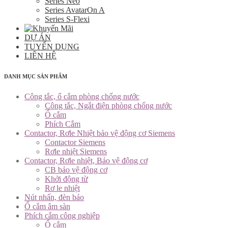
Series Neo
Series AvatarOn A
Series S-Flexi
DỰ ÁN
TUYỂN DỤNG
LIÊN HỆ
DANH MỤC SẢN PHẨM
Công tắc, ổ cắm phòng chống nước
Công tắc, Ngắt điện phòng chống nước
Ổ cắm
Phích Cắm
Contactor, Rơle Nhiệt bảo vệ động cơ Siemens
Contactor Siemens
Rơle nhiệt Siemens
Contactor, Rơle nhiệt, Bảo vệ động cơ
CB bảo vệ động cơ
Khởi động từ
Rơ le nhiệt
Nút nhấn, đèn báo
Ổ cắm âm sàn
Phích cắm công nghiệp
Ổ cắm