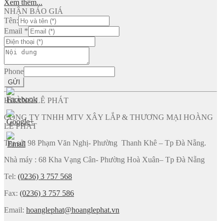
Xem thêm...
NHẬN BÁO GIÁ
Tên:
Email
*
Phone
GỬI
HOÀNG LÊ PHÁT
CÔNG TY TNHH MTV XÂY LẮP & THƯƠNG MẠI HOÀNG
LÊ PHÁT
Trụ sở: 98 Phạm Văn Nghị- Phường Thanh Khê – Tp Đà Nẵng.
Nhà máy : 68 Kha Vạng Cân- Phường Hoà Xuân– Tp Đà Nẵng
Tel:
(0236) 3 757 568
Fax:
(0236) 3 757 586
Email:
hoanglephat@hoanglephat.vn