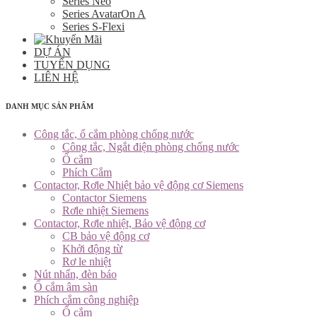
Series Neo
Series AvatarOn A
Series S-Flexi
DỰ ÁN
TUYỂN DỤNG
LIÊN HỆ
DANH MỤC SẢN PHẨM
Công tắc, ổ cắm phòng chống nước
Công tắc, Ngắt điện phòng chống nước
Ổ cắm
Phích Cắm
Contactor, Rơle Nhiệt bảo vệ động cơ Siemens
Contactor Siemens
Rơle nhiệt Siemens
Contactor, Rơle nhiệt, Bảo vệ động cơ
CB bảo vệ động cơ
Khởi động từ
Rơ le nhiệt
Nút nhấn, đèn báo
Ổ cắm âm sàn
Phích cắm công nghiệp
Ổ cắm