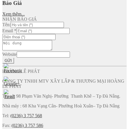
Báo Giá
Xem thêm...
NHẬN BÁO GIÁ
Tên:
Email
*
Website
GỬI
HOÀNG LÊ PHÁT
CÔNG TY TNHH MTV XÂY LẮP & THƯƠNG MẠI HOÀNG
LÊ PHÁT
Trụ sở: 98 Phạm Văn Nghị- Phường Thanh Khê – Tp Đà Nẵng.
Nhà máy : 68 Kha Vạng Cân- Phường Hoà Xuân– Tp Đà Nẵng
Tel:
(0236) 3 757 568
Fax:
(0236) 3 757 586