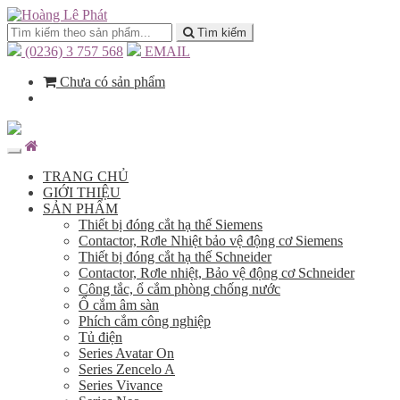
Tìm kiếm
(0236) 3 757 568
EMAIL
Chưa có sản phẩm
TRANG CHỦ
GIỚI THIỆU
SẢN PHẨM
Thiết bị đóng cắt hạ thế Siemens
Contactor, Rơle Nhiệt bảo vệ động cơ Siemens
Thiết bị đóng cắt hạ thế Schneider
Contactor, Rơle nhiệt, Bảo vệ động cơ Schneider
Công tắc, ổ cắm phòng chống nước
Ổ cắm âm sàn
Phích cắm công nghiệp
Tủ điện
Series Avatar On
Series Zencelo A
Series Vivance