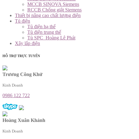
MCCB SINOVA Siemens
RCCB Chống giật Siemens
Thiết bị nâng cao chất lượng điện
Tủ điện
Tủ điện hạ thế
Tủ điện trung thế
Tủ SPC_Hoàng Lê Phát
Xây lắp điện
HỖ TRỢ TRỰC TUYẾN
Trương Công Khứ
Kinh Doanh
0986 122 722
Hoàng Xuân Khánh
Kinh Doanh