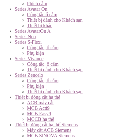
Phích cắm
Series Avatar On
Công tắc ổ cắm
Thiết bị dành cho Khách sạn
Thiết bị khác
Series AvatarOn A
Series Neo
Series S-Flexi
Công tắc, ổ cắm
Phụ kiện
Series Vivance
Công tắc, ổ cắm
Thiết bị dành cho Khách sạn
Series Zencelo
Công tắc, ổ cắm
Phụ kiện
Thiết bị dành cho Khách sạn
Thiết bị đóng cắt hạ thế
ACB máy cắt
MCB Acti9
MCB Easy9
MCCB hạ thế
Thiết bị đóng cắt hạ thế Siemens
Máy cắt ACB Siemens
MCB SINOVA Siemens