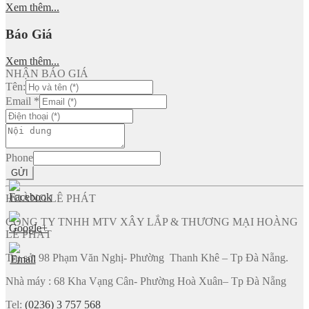
Xem thêm...
Báo Giá
Xem thêm...
NHẬN BÁO GIÁ
Tên:
Email
*
Phone
GỬI
HOÀNG LÊ PHÁT
CÔNG TY TNHH MTV XÂY LẮP & THƯƠNG MẠI HOÀNG
LÊ PHÁT
Trụ sở: 98 Phạm Văn Nghị- Phường Thanh Khê – Tp Đà Nẵng.
Nhà máy : 68 Kha Vạng Cân- Phường Hoà Xuân– Tp Đà Nẵng
Tel:
(0236) 3 757 568