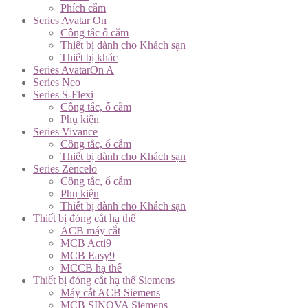
Phích cắm
Series Avatar On
Công tắc ổ cắm
Thiết bị dành cho Khách sạn
Thiết bị khác
Series AvatarOn A
Series Neo
Series S-Flexi
Công tắc, ổ cắm
Phụ kiện
Series Vivance
Công tắc, ổ cắm
Thiết bị dành cho Khách sạn
Series Zencelo
Công tắc, ổ cắm
Phụ kiện
Thiết bị dành cho Khách sạn
Thiết bị đóng cắt hạ thế
ACB máy cắt
MCB Acti9
MCB Easy9
MCCB hạ thế
Thiết bị đóng cắt hạ thế Siemens
Máy cắt ACB Siemens
MCB SINOVA Siemens