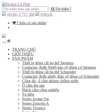
Tìm kiếm
(0236) 3 757 568
EMAIL
Chưa có sản phẩm
TRANG CHỦ
GIỚI THIỆU
SẢN PHẨM
Thiết bị đóng cắt hạ thế Siemens
Contactor, Rơle Nhiệt bảo vệ động cơ Siemens
Thiết bị đóng cắt hạ thế Schneider
Contactor, Rơle nhiệt, Bảo vệ động cơ Schneider
Công tắc, ổ cắm phòng chống nước
Ổ cắm âm sàn
Phích cắm công nghiệp
Tủ điện
Series Avatar On
Series Zencelo A
Series Vivance