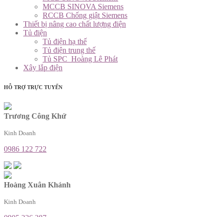
MCCB SINOVA Siemens
RCCB Chống giật Siemens
Thiết bị nâng cao chất lượng điện
Tủ điện
Tủ điện hạ thế
Tủ điện trung thế
Tủ SPC_Hoàng Lê Phát
Xây lắp điện
HỖ TRỢ TRỰC TUYẾN
Trương Công Khứ
Kinh Doanh
0986 122 722
Hoàng Xuân Khánh
Kinh Doanh