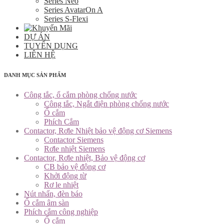
Series Neo
Series AvatarOn A
Series S-Flexi
DỰ ÁN
TUYỂN DỤNG
LIÊN HỆ
DANH MỤC SẢN PHẨM
Công tắc, ổ cắm phòng chống nước
Công tắc, Ngắt điện phòng chống nước
Ổ cắm
Phích Cắm
Contactor, Rơle Nhiệt bảo vệ động cơ Siemens
Contactor Siemens
Rơle nhiệt Siemens
Contactor, Rơle nhiệt, Bảo vệ động cơ
CB bảo vệ động cơ
Khởi động từ
Rơ le nhiệt
Nút nhấn, đèn báo
Ổ cắm âm sàn
Phích cắm công nghiệp
Ổ cắm