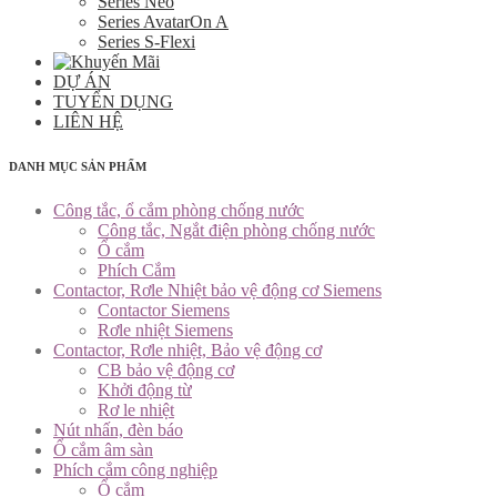
Series Neo
Series AvatarOn A
Series S-Flexi
DỰ ÁN
TUYỂN DỤNG
LIÊN HỆ
DANH MỤC SẢN PHẨM
Công tắc, ổ cắm phòng chống nước
Công tắc, Ngắt điện phòng chống nước
Ổ cắm
Phích Cắm
Contactor, Rơle Nhiệt bảo vệ động cơ Siemens
Contactor Siemens
Rơle nhiệt Siemens
Contactor, Rơle nhiệt, Bảo vệ động cơ
CB bảo vệ động cơ
Khởi động từ
Rơ le nhiệt
Nút nhấn, đèn báo
Ổ cắm âm sàn
Phích cắm công nghiệp
Ổ cắm