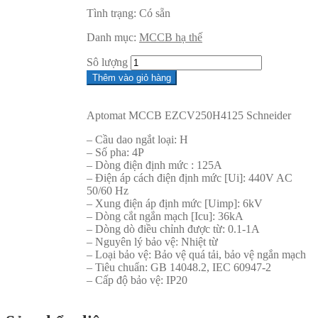
Tình trạng:
Có sẵn
Danh mục:
MCCB hạ thế
Sô lượng
Thêm vào giỏ hàng
Aptomat MCCB EZCV250H4125 Schneider
– Cầu dao ngắt loại: H
– Số pha: 4P
– Dòng điện định mức : 125A
– Điện áp cách điện định mức [Ui]: 440V AC
50/60 Hz
– Xung điện áp định mức [Uimp]: 6kV
– Dòng cắt ngắn mạch [Icu]: 36kA
– Dòng dò điều chỉnh được từ: 0.1-1A
– Nguyên lý bảo vệ: Nhiệt từ
– Loại bảo vệ: Bảo vệ quá tải, bảo vệ ngắn mạch
– Tiêu chuẩn: GB 14048.2, IEC 60947-2
– Cấp độ bảo vệ: IP20