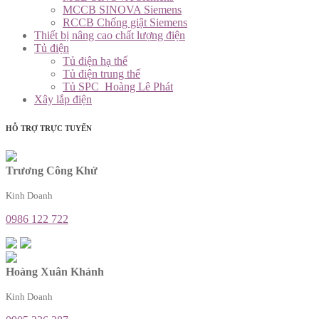
MCCB SINOVA Siemens
RCCB Chống giật Siemens
Thiết bị nâng cao chất lượng điện
Tủ điện
Tủ điện hạ thế
Tủ điện trung thế
Tủ SPC_Hoàng Lê Phát
Xây lắp điện
HỖ TRỢ TRỰC TUYẾN
Trương Công Khứ
Kinh Doanh
0986 122 722
Hoàng Xuân Khánh
Kinh Doanh