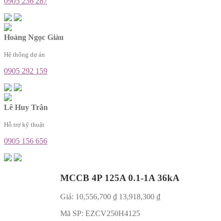
0905 236 287
Hoàng Ngọc Giàu
Hệ thống dự án
0905 292 159
Lê Huy Trân
Hỗ trợ kỹ thuật
0905 156 656
MCCB 4P 125A 0.1-1A 36kA
Giá:
10,556,700
₫
13,918,300
₫
Mã SP:
EZCV250H4125