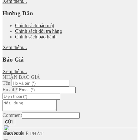
Xem thêm...
Hướng Dẫn
Chính sách bảo mật
Chính sách đổi trả hàng
Chính sách bảo hành
Xem thêm...
Báo Giá
Xem thêm...
NHẬN BÁO GIÁ
Tên:
Email
*
Comment
GỬI
HOÀNG LÊ PHÁT