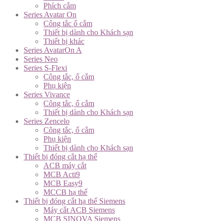
Phích cắm
Series Avatar On
Công tắc ổ cắm
Thiết bị dành cho Khách sạn
Thiết bị khác
Series AvatarOn A
Series Neo
Series S-Flexi
Công tắc, ổ cắm
Phụ kiện
Series Vivance
Công tắc, ổ cắm
Thiết bị dành cho Khách sạn
Series Zencelo
Công tắc, ổ cắm
Phụ kiện
Thiết bị dành cho Khách sạn
Thiết bị đóng cắt hạ thế
ACB máy cắt
MCB Acti9
MCB Easy9
MCCB hạ thế
Thiết bị đóng cắt hạ thế Siemens
Máy cắt ACB Siemens
MCB SINOVA Siemens