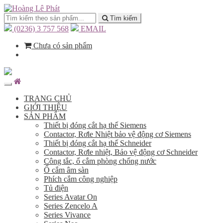
Tìm kiếm
(0236) 3 757 568
EMAIL
Chưa có sản phẩm
TRANG CHỦ
GIỚI THIỆU
SẢN PHẨM
Thiết bị đóng cắt hạ thế Siemens
Contactor, Rơle Nhiệt bảo vệ động cơ Siemens
Thiết bị đóng cắt hạ thế Schneider
Contactor, Rơle nhiệt, Bảo vệ động cơ Schneider
Công tắc, ổ cắm phòng chống nước
Ổ cắm âm sàn
Phích cắm công nghiệp
Tủ điện
Series Avatar On
Series Zencelo A
Series Vivance