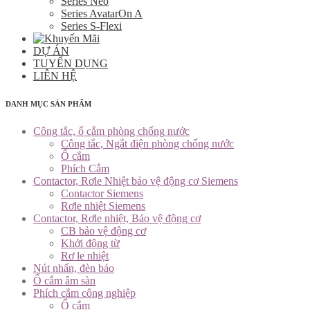
Series Neo
Series AvatarOn A
Series S-Flexi
DỰ ÁN
TUYỂN DỤNG
LIÊN HỆ
DANH MỤC SẢN PHẨM
Công tắc, ổ cắm phòng chống nước
Công tắc, Ngắt điện phòng chống nước
Ổ cắm
Phích Cắm
Contactor, Rơle Nhiệt bảo vệ động cơ Siemens
Contactor Siemens
Rơle nhiệt Siemens
Contactor, Rơle nhiệt, Bảo vệ động cơ
CB bảo vệ động cơ
Khởi động từ
Rơ le nhiệt
Nút nhấn, đèn báo
Ổ cắm âm sàn
Phích cắm công nghiệp
Ổ cắm