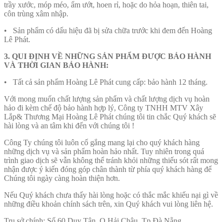
trầy xước, móp méo, ẩm ướt, hoen rỉ, hoặc do hỏa hoạn, thiên tai,
côn trùng xâm nhập.
• Sản phẩm có dấu hiệu đã bị sửa chữa trước khi đem đến Hoàng
Lê Phát.
3. QUI ĐỊNH VỀ NHỮNG SẢN PHẨM ĐƯỢC BẢO HÀNH
VÀ THỜI GIAN BẢO HÀNH:
• Tất cả sản phẩm Hoàng Lê Phát cung cấp: bảo hành 12 tháng.
Với mong muốn chất lượng sản phẩm và chất lượng dịch vụ hoàn
hảo đi kèm chế độ bảo hành hợp lý, Công ty TNHH MTV Xây
Lắp& Thương Mại Hoàng Lê Phát chúng tôi tin chắc Quý khách sẽ
hài lòng và an tâm khi đến với chúng tôi !
Công Ty chúng tôi luôn cố gắng mang lại cho quý khách hàng
những dịch vụ và sản phẩm hoàn hảo nhất. Tuy nhiên trong quá
trình giao dịch sẽ vẫn không thể tránh khỏi những thiếu sót rất mong
nhận được ý kiến đóng góp chân thành từ phía quý khách hàng để
Chúng tôi ngày càng hoàn thiện hơn.
Nếu Quý khách chưa thấy hài lòng hoặc có thắc mắc khiếu nại gì về
những điều khoản chính sách trên, xin Quý khách vui lòng liên hệ.
Trụ sở chính: Số 60 Duy Tân, Q.Hải Châu, Tp Đà Nẵng