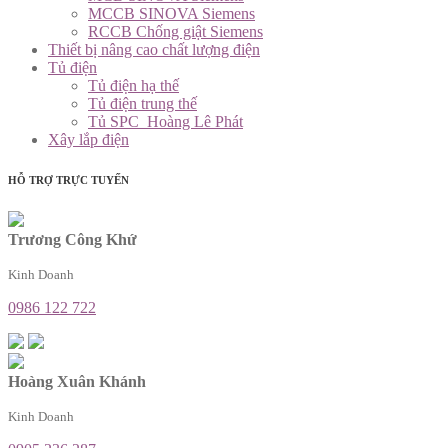
MCCB SINOVA Siemens
RCCB Chống giật Siemens
Thiết bị nâng cao chất lượng điện
Tủ điện
Tủ điện hạ thế
Tủ điện trung thế
Tủ SPC_Hoàng Lê Phát
Xây lắp điện
HỖ TRỢ TRỰC TUYẾN
Trương Công Khứ
Kinh Doanh
0986 122 722
Hoàng Xuân Khánh
Kinh Doanh