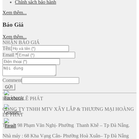
Chính sách bảo hành
Xem thêm...
Báo Giá
Xem thêm...
NHẬN BÁO GIÁ
Tên:
Email
*
Comment
GỬI
HOÀNG LÊ PHÁT
CÔNG TY TNHH MTV XÂY LẮP & THƯƠNG MẠI HOÀNG
LÊ PHÁT
Trụ sở: 98 Phạm Văn Nghị- Phường Thanh Khê – Tp Đà Nẵng.
Nhà máy : 68 Kha Vạng Cân- Phường Hoà Xuân– Tp Đà Nẵng