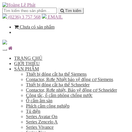
Tìm kiếm
(0236) 3 757 568
EMAIL
Chưa có sản phẩm
TRANG CHỦ
GIỚI THIỆU
SẢN PHẨM
Thiết bị đóng cắt hạ thế Siemens
Contactor, Rơle Nhiệt bảo vệ động cơ Siemens
Thiết bị đóng cắt hạ thế Schneider
Contactor, Rơle nhiệt, Bảo vệ động cơ Schneider
Công tắc, ổ cắm phòng chống nước
Ổ cắm âm sàn
Phích cắm công nghiệp
Tủ điện
Series Avatar On
Series Zencelo A
Series Vivance