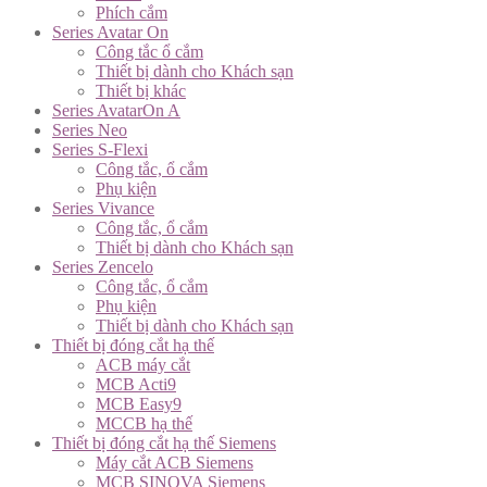
Phích cắm
Series Avatar On
Công tắc ổ cắm
Thiết bị dành cho Khách sạn
Thiết bị khác
Series AvatarOn A
Series Neo
Series S-Flexi
Công tắc, ổ cắm
Phụ kiện
Series Vivance
Công tắc, ổ cắm
Thiết bị dành cho Khách sạn
Series Zencelo
Công tắc, ổ cắm
Phụ kiện
Thiết bị dành cho Khách sạn
Thiết bị đóng cắt hạ thế
ACB máy cắt
MCB Acti9
MCB Easy9
MCCB hạ thế
Thiết bị đóng cắt hạ thế Siemens
Máy cắt ACB Siemens
MCB SINOVA Siemens