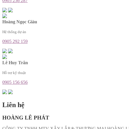
0905 236 287
Hoàng Ngọc Giàu
Hệ thống dự án
0905 292 159
Lê Huy Trân
Hỗ trợ kỹ thuật
0905 156 656
Liên hệ
HOÀNG LÊ PHÁT
CÔNG TY TNHH MTV XÂY LẮP & THƯƠNG MẠI HOÀNG L