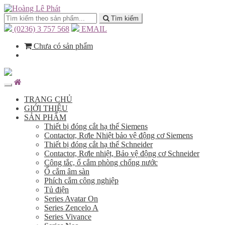
Tìm kiếm
(0236) 3 757 568
EMAIL
Chưa có sản phẩm
TRANG CHỦ
GIỚI THIỆU
SẢN PHẨM
Thiết bị đóng cắt hạ thế Siemens
Contactor, Rơle Nhiệt bảo vệ động cơ Siemens
Thiết bị đóng cắt hạ thế Schneider
Contactor, Rơle nhiệt, Bảo vệ động cơ Schneider
Công tắc, ổ cắm phòng chống nước
Ổ cắm âm sàn
Phích cắm công nghiệp
Tủ điện
Series Avatar On
Series Zencelo A
Series Vivance