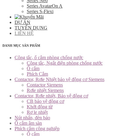
Series Neo
Series AvatarOn A
Series S-Flexi
DỰ ÁN
TUYỂN DỤNG
LIÊN HỆ
DANH MỤC SẢN PHẨM
Công tắc, ổ cắm phòng chống nước
Công tắc, Ngắt điện phòng chống nước
Ổ cắm
Phích Cắm
Contactor, Rơle Nhiệt bảo vệ động cơ Siemens
Contactor Siemens
Rơle nhiệt Siemens
Contactor, Rơle nhiệt, Bảo vệ động cơ
CB bảo vệ động cơ
Khởi động từ
Rơ le nhiệt
Nút nhấn, đèn báo
Ổ cắm âm sàn
Phích cắm công nghiệp
Ổ cắm