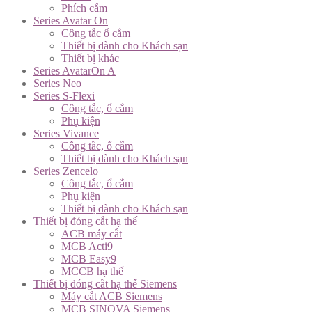
Phích cắm
Series Avatar On
Công tắc ổ cắm
Thiết bị dành cho Khách sạn
Thiết bị khác
Series AvatarOn A
Series Neo
Series S-Flexi
Công tắc, ổ cắm
Phụ kiện
Series Vivance
Công tắc, ổ cắm
Thiết bị dành cho Khách sạn
Series Zencelo
Công tắc, ổ cắm
Phụ kiện
Thiết bị dành cho Khách sạn
Thiết bị đóng cắt hạ thế
ACB máy cắt
MCB Acti9
MCB Easy9
MCCB hạ thế
Thiết bị đóng cắt hạ thế Siemens
Máy cắt ACB Siemens
MCB SINOVA Siemens