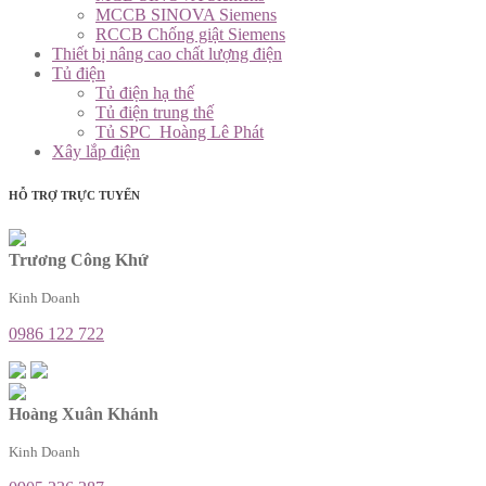
MCCB SINOVA Siemens
RCCB Chống giật Siemens
Thiết bị nâng cao chất lượng điện
Tủ điện
Tủ điện hạ thế
Tủ điện trung thế
Tủ SPC_Hoàng Lê Phát
Xây lắp điện
HỖ TRỢ TRỰC TUYẾN
Trương Công Khứ
Kinh Doanh
0986 122 722
Hoàng Xuân Khánh
Kinh Doanh