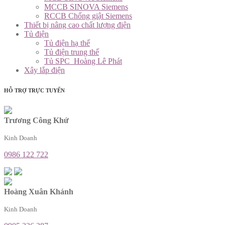
MCCB SINOVA Siemens
RCCB Chống giật Siemens
Thiết bị nâng cao chất lượng điện
Tủ điện
Tủ điện hạ thế
Tủ điện trung thế
Tủ SPC_Hoàng Lê Phát
Xây lắp điện
HỖ TRỢ TRỰC TUYẾN
Trương Công Khứ
Kinh Doanh
0986 122 722
Hoàng Xuân Khánh
Kinh Doanh