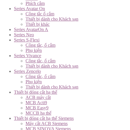
Phích cắm
Series Avatar On
Công tắc ổ cắm
Thiết bị dành cho Khách sạn
Thiết bị khác
Series AvatarOn A
Series Neo
Series S-Flexi
Công tắc, ổ cắm
Phụ kiện
Series Vivance
Công tắc, ổ cắm
Thiết bị dành cho Khách sạn
Series Zencelo
Công tắc, ổ cắm
Phụ kiện
Thiết bị dành cho Khách sạn
Thiết bị đóng cắt hạ thế
ACB máy cắt
MCB Acti9
MCB Easy9
MCCB hạ thế
Thiết bị đóng cắt hạ thế Siemens
Máy cắt ACB Siemens
MCB SINOVA Siemens