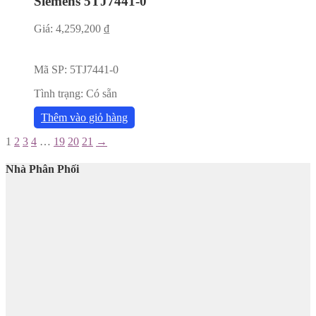
Siemens 5TJ7441-0
Giá:
4,259,200
₫
Mã SP:
5TJ7441-0
Tình trạng:
Có sẵn
Thêm vào giỏ hàng
1
2
3
4
…
19
20
21
→
Nhà Phân Phối