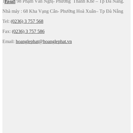
Trụ sở: 98 Phạm Văn Nghị- Phường Thanh Khê – Tp Đà Nẵng.
Nhà máy : 68 Kha Vạng Cân- Phường Hoà Xuân– Tp Đà Nẵng
Tel:
(0236) 3 757 568
Fax:
(0236) 3 757 586
Email:
hoanglephat@hoanglephat.vn