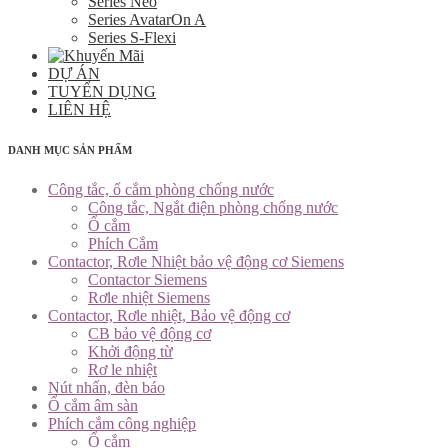
Series Neo
Series AvatarOn A
Series S-Flexi
DỰ ÁN
TUYỂN DỤNG
LIÊN HỆ
DANH MỤC SẢN PHẨM
Công tắc, ổ cắm phòng chống nước
Công tắc, Ngắt điện phòng chống nước
Ổ cắm
Phích Cắm
Contactor, Rơle Nhiệt bảo vệ động cơ Siemens
Contactor Siemens
Rơle nhiệt Siemens
Contactor, Rơle nhiệt, Bảo vệ động cơ
CB bảo vệ động cơ
Khởi động từ
Rơ le nhiệt
Nút nhấn, đèn báo
Ổ cắm âm sàn
Phích cắm công nghiệp
Ổ cắm