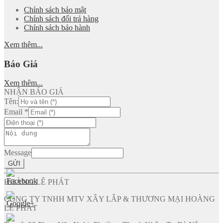
Chính sách bảo mật
Chính sách đổi trả hàng
Chính sách bảo hành
Xem thêm...
Báo Giá
Xem thêm...
NHẬN BÁO GIÁ
Tên:
Email
*
Message
GỬI
HOÀNG LÊ PHÁT
CÔNG TY TNHH MTV XÂY LẮP & THƯƠNG MẠI HOÀNG
LÊ PHÁT