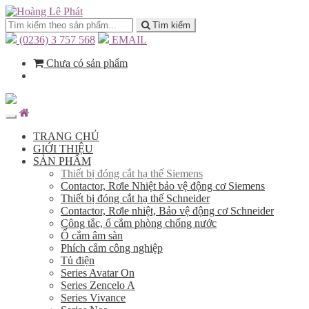
Tìm kiếm
(0236) 3 757 568
EMAIL
Chưa có sản phẩm
TRANG CHỦ
GIỚI THIỆU
SẢN PHẨM
Thiết bị đóng cắt hạ thế Siemens
Contactor, Rơle Nhiệt bảo vệ động cơ Siemens
Thiết bị đóng cắt hạ thế Schneider
Contactor, Rơle nhiệt, Bảo vệ động cơ Schneider
Công tắc, ổ cắm phòng chống nước
Ổ cắm âm sàn
Phích cắm công nghiệp
Tủ điện
Series Avatar On
Series Zencelo A
Series Vivance