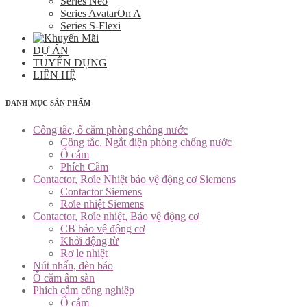
Series Neo
Series AvatarOn A
Series S-Flexi
DỰ ÁN
TUYỂN DỤNG
LIÊN HỆ
DANH MỤC SẢN PHẨM
Công tắc, ổ cắm phòng chống nước
Công tắc, Ngắt điện phòng chống nước
Ổ cắm
Phích Cắm
Contactor, Rơle Nhiệt bảo vệ động cơ Siemens
Contactor Siemens
Rơle nhiệt Siemens
Contactor, Rơle nhiệt, Bảo vệ động cơ
CB bảo vệ động cơ
Khởi động từ
Rơ le nhiệt
Nút nhấn, đèn báo
Ổ cắm âm sàn
Phích cắm công nghiệp
Ổ cắm