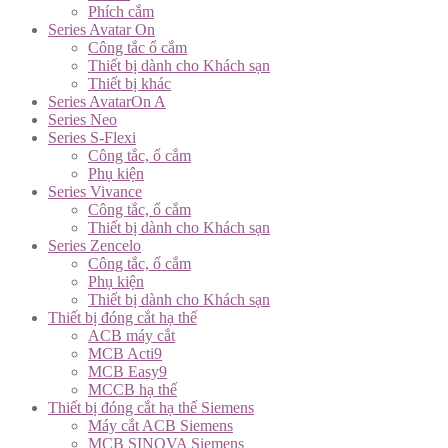
Phích cắm
Series Avatar On
Công tắc ổ cắm
Thiết bị dành cho Khách sạn
Thiết bị khác
Series AvatarOn A
Series Neo
Series S-Flexi
Công tắc, ổ cắm
Phụ kiện
Series Vivance
Công tắc, ổ cắm
Thiết bị dành cho Khách sạn
Series Zencelo
Công tắc, ổ cắm
Phụ kiện
Thiết bị dành cho Khách sạn
Thiết bị đóng cắt hạ thế
ACB máy cắt
MCB Acti9
MCB Easy9
MCCB hạ thế
Thiết bị đóng cắt hạ thế Siemens
Máy cắt ACB Siemens
MCB SINOVA Siemens