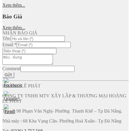
Xem thêm...
Báo Giá
Xem thêm...
NHẬN BÁO GIÁ
Tên:
Email
*
Comment
GỬI
HOÀNG LÊ PHÁT
CÔNG TY TNHH MTV XÂY LẮP & THƯƠNG MẠI HOÀNG
LÊ PHÁT
Trụ sở: 98 Phạm Văn Nghị- Phường Thanh Khê – Tp Đà Nẵng.
Nhà máy : 68 Kha Vạng Cân- Phường Hoà Xuân– Tp Đà Nẵng
Tel:
(0236) 3 757 568