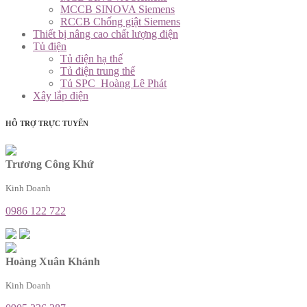
MCCB SINOVA Siemens
RCCB Chống giật Siemens
Thiết bị nâng cao chất lượng điện
Tủ điện
Tủ điện hạ thế
Tủ điện trung thế
Tủ SPC_Hoàng Lê Phát
Xây lắp điện
HỖ TRỢ TRỰC TUYẾN
Trương Công Khứ
Kinh Doanh
0986 122 722
Hoàng Xuân Khánh
Kinh Doanh