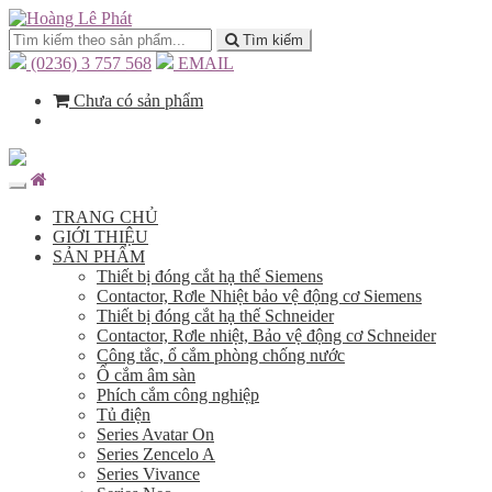
Tìm kiếm
(0236) 3 757 568
EMAIL
Chưa có sản phẩm
TRANG CHỦ
GIỚI THIỆU
SẢN PHẨM
Thiết bị đóng cắt hạ thế Siemens
Contactor, Rơle Nhiệt bảo vệ động cơ Siemens
Thiết bị đóng cắt hạ thế Schneider
Contactor, Rơle nhiệt, Bảo vệ động cơ Schneider
Công tắc, ổ cắm phòng chống nước
Ổ cắm âm sàn
Phích cắm công nghiệp
Tủ điện
Series Avatar On
Series Zencelo A
Series Vivance