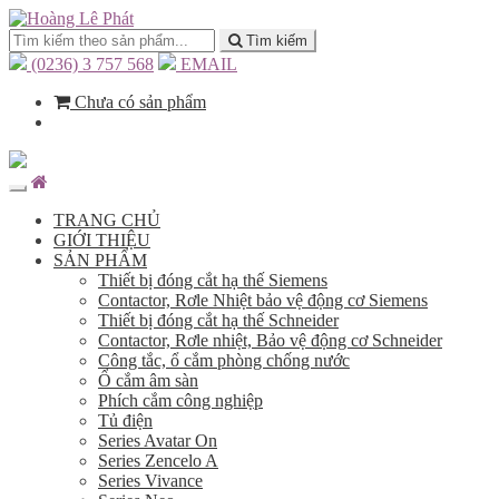
Tìm kiếm
(0236) 3 757 568
EMAIL
Chưa có sản phẩm
TRANG CHỦ
GIỚI THIỆU
SẢN PHẨM
Thiết bị đóng cắt hạ thế Siemens
Contactor, Rơle Nhiệt bảo vệ động cơ Siemens
Thiết bị đóng cắt hạ thế Schneider
Contactor, Rơle nhiệt, Bảo vệ động cơ Schneider
Công tắc, ổ cắm phòng chống nước
Ổ cắm âm sàn
Phích cắm công nghiệp
Tủ điện
Series Avatar On
Series Zencelo A
Series Vivance