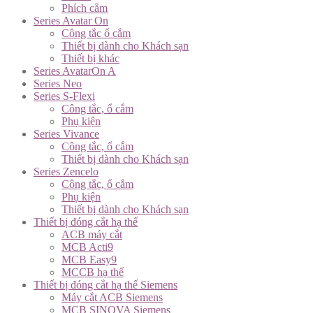
Phích cắm
Series Avatar On
Công tắc ổ cắm
Thiết bị dành cho Khách sạn
Thiết bị khác
Series AvatarOn A
Series Neo
Series S-Flexi
Công tắc, ổ cắm
Phụ kiện
Series Vivance
Công tắc, ổ cắm
Thiết bị dành cho Khách sạn
Series Zencelo
Công tắc, ổ cắm
Phụ kiện
Thiết bị dành cho Khách sạn
Thiết bị đóng cắt hạ thế
ACB máy cắt
MCB Acti9
MCB Easy9
MCCB hạ thế
Thiết bị đóng cắt hạ thế Siemens
Máy cắt ACB Siemens
MCB SINOVA Siemens