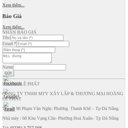
Xem thêm...
Báo Giá
Xem thêm...
NHẬN BÁO GIÁ
Tên:
Email
*
Name
GỬI
HOÀNG LÊ PHÁT
CÔNG TY TNHH MTV XÂY LẮP & THƯƠNG MẠI HOÀNG
LÊ PHÁT
Trụ sở: 98 Phạm Văn Nghị- Phường Thanh Khê – Tp Đà Nẵng.
Nhà máy : 68 Kha Vạng Cân- Phường Hoà Xuân– Tp Đà Nẵng
Tel:
(0236) 3 757 568