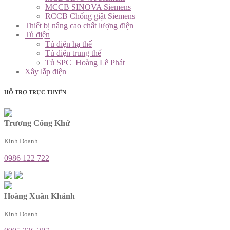
MCCB SINOVA Siemens
RCCB Chống giật Siemens
Thiết bị nâng cao chất lượng điện
Tủ điện
Tủ điện hạ thế
Tủ điện trung thế
Tủ SPC_Hoàng Lê Phát
Xây lắp điện
HỖ TRỢ TRỰC TUYẾN
Trương Công Khứ
Kinh Doanh
0986 122 722
Hoàng Xuân Khánh
Kinh Doanh