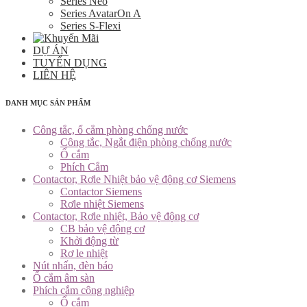
Series Neo
Series AvatarOn A
Series S-Flexi
DỰ ÁN
TUYỂN DỤNG
LIÊN HỆ
DANH MỤC SẢN PHẨM
Công tắc, ổ cắm phòng chống nước
Công tắc, Ngắt điện phòng chống nước
Ổ cắm
Phích Cắm
Contactor, Rơle Nhiệt bảo vệ động cơ Siemens
Contactor Siemens
Rơle nhiệt Siemens
Contactor, Rơle nhiệt, Bảo vệ động cơ
CB bảo vệ động cơ
Khởi động từ
Rơ le nhiệt
Nút nhấn, đèn báo
Ổ cắm âm sàn
Phích cắm công nghiệp
Ổ cắm