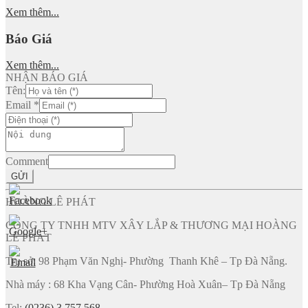
Xem thêm...
Báo Giá
Xem thêm...
NHẬN BÁO GIÁ
Tên:
Email
*
Comment
GỬI
HOÀNG LÊ PHÁT
CÔNG TY TNHH MTV XÂY LẮP & THƯƠNG MẠI HOÀNG
LÊ PHÁT
Trụ sở: 98 Phạm Văn Nghị- Phường Thanh Khê – Tp Đà Nẵng.
Nhà máy : 68 Kha Vạng Cân- Phường Hoà Xuân– Tp Đà Nẵng
Tel:
(0236) 3 757 568