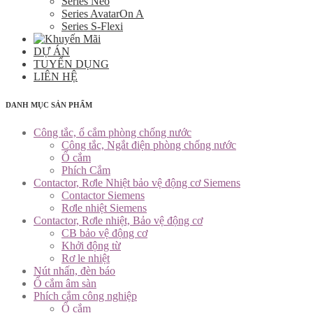
Series Neo
Series AvatarOn A
Series S-Flexi
DỰ ÁN
TUYỂN DỤNG
LIÊN HỆ
DANH MỤC SẢN PHẨM
Công tắc, ổ cắm phòng chống nước
Công tắc, Ngắt điện phòng chống nước
Ổ cắm
Phích Cắm
Contactor, Rơle Nhiệt bảo vệ động cơ Siemens
Contactor Siemens
Rơle nhiệt Siemens
Contactor, Rơle nhiệt, Bảo vệ động cơ
CB bảo vệ động cơ
Khởi động từ
Rơ le nhiệt
Nút nhấn, đèn báo
Ổ cắm âm sàn
Phích cắm công nghiệp
Ổ cắm