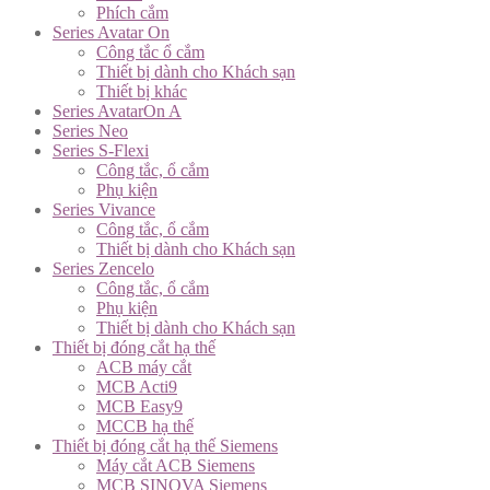
Phích cắm
Series Avatar On
Công tắc ổ cắm
Thiết bị dành cho Khách sạn
Thiết bị khác
Series AvatarOn A
Series Neo
Series S-Flexi
Công tắc, ổ cắm
Phụ kiện
Series Vivance
Công tắc, ổ cắm
Thiết bị dành cho Khách sạn
Series Zencelo
Công tắc, ổ cắm
Phụ kiện
Thiết bị dành cho Khách sạn
Thiết bị đóng cắt hạ thế
ACB máy cắt
MCB Acti9
MCB Easy9
MCCB hạ thế
Thiết bị đóng cắt hạ thế Siemens
Máy cắt ACB Siemens
MCB SINOVA Siemens