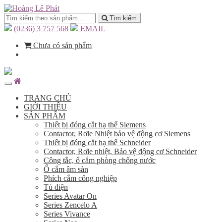
Tìm kiếm
(0236) 3 757 568
EMAIL
Chưa có sản phẩm
TRANG CHỦ
GIỚI THIỆU
SẢN PHẨM
Thiết bị đóng cắt hạ thế Siemens
Contactor, Rơle Nhiệt bảo vệ động cơ Siemens
Thiết bị đóng cắt hạ thế Schneider
Contactor, Rơle nhiệt, Bảo vệ động cơ Schneider
Công tắc, ổ cắm phòng chống nước
Ổ cắm âm sàn
Phích cắm công nghiệp
Tủ điện
Series Avatar On
Series Zencelo A
Series Vivance