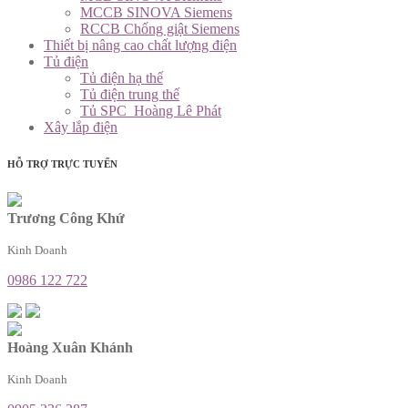
MCCB SINOVA Siemens
RCCB Chống giật Siemens
Thiết bị nâng cao chất lượng điện
Tủ điện
Tủ điện hạ thế
Tủ điện trung thế
Tủ SPC_Hoàng Lê Phát
Xây lắp điện
HỖ TRỢ TRỰC TUYẾN
Trương Công Khứ
Kinh Doanh
0986 122 722
Hoàng Xuân Khánh
Kinh Doanh