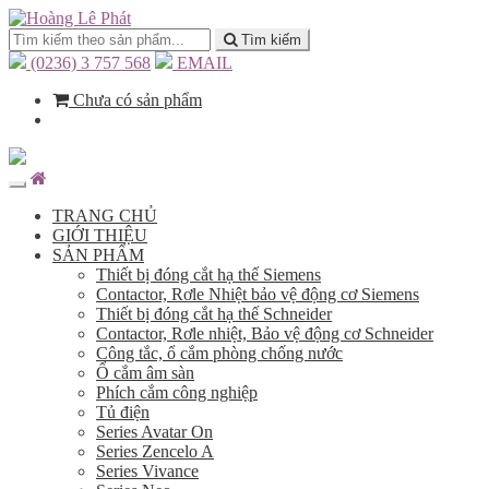
Tìm kiếm
(0236) 3 757 568
EMAIL
Chưa có sản phẩm
TRANG CHỦ
GIỚI THIỆU
SẢN PHẨM
Thiết bị đóng cắt hạ thế Siemens
Contactor, Rơle Nhiệt bảo vệ động cơ Siemens
Thiết bị đóng cắt hạ thế Schneider
Contactor, Rơle nhiệt, Bảo vệ động cơ Schneider
Công tắc, ổ cắm phòng chống nước
Ổ cắm âm sàn
Phích cắm công nghiệp
Tủ điện
Series Avatar On
Series Zencelo A
Series Vivance