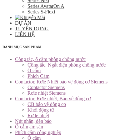
Series Neo
Series AvatarOn A
Series S-Flexi
DỰ ÁN
TUYỂN DỤNG
LIÊN HỆ
DANH MỤC SẢN PHẨM
Công tắc, ổ cắm phòng chống nước
Công tắc, Ngắt điện phòng chống nước
Ổ cắm
Phích Cắm
Contactor, Rơle Nhiệt bảo vệ động cơ Siemens
Contactor Siemens
Rơle nhiệt Siemens
Contactor, Rơle nhiệt, Bảo vệ động cơ
CB bảo vệ động cơ
Khởi động từ
Rơ le nhiệt
Nút nhấn, đèn báo
Ổ cắm âm sàn
Phích cắm công nghiệp
Ổ cắm