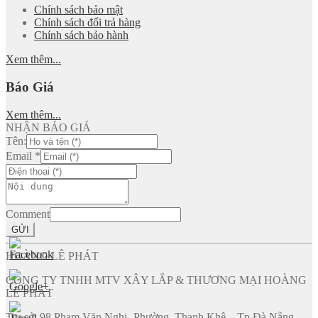
Chính sách bảo mật
Chính sách đổi trả hàng
Chính sách bảo hành
Xem thêm...
Báo Giá
Xem thêm...
NHẬN BÁO GIÁ
Tên:
Email
*
Comment
GỬI
HOÀNG LÊ PHÁT
CÔNG TY TNHH MTV XÂY LẮP & THƯƠNG MẠI HOÀNG
LÊ PHÁT
Trụ sở: 98 Phạm Văn Nghị- Phường Thanh Khê – Tp Đà Nẵng.