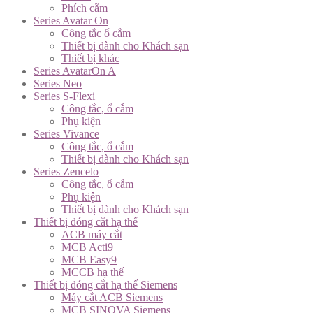
Phích cắm
Series Avatar On
Công tắc ổ cắm
Thiết bị dành cho Khách sạn
Thiết bị khác
Series AvatarOn A
Series Neo
Series S-Flexi
Công tắc, ổ cắm
Phụ kiện
Series Vivance
Công tắc, ổ cắm
Thiết bị dành cho Khách sạn
Series Zencelo
Công tắc, ổ cắm
Phụ kiện
Thiết bị dành cho Khách sạn
Thiết bị đóng cắt hạ thế
ACB máy cắt
MCB Acti9
MCB Easy9
MCCB hạ thế
Thiết bị đóng cắt hạ thế Siemens
Máy cắt ACB Siemens
MCB SINOVA Siemens