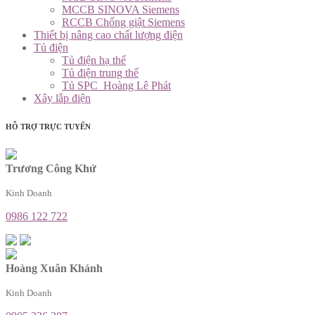
MCCB SINOVA Siemens
RCCB Chống giật Siemens
Thiết bị nâng cao chất lượng điện
Tủ điện
Tủ điện hạ thế
Tủ điện trung thế
Tủ SPC_Hoàng Lê Phát
Xây lắp điện
HỖ TRỢ TRỰC TUYẾN
Trương Công Khứ
Kinh Doanh
0986 122 722
Hoàng Xuân Khánh
Kinh Doanh