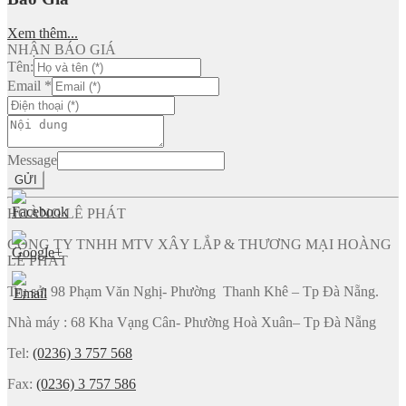
Xem thêm...
NHẬN BÁO GIÁ
Tên:
Email
*
Message
GỬI
HOÀNG LÊ PHÁT
CÔNG TY TNHH MTV XÂY LẮP & THƯƠNG MẠI HOÀNG
LÊ PHÁT
Trụ sở: 98 Phạm Văn Nghị- Phường Thanh Khê – Tp Đà Nẵng.
Nhà máy : 68 Kha Vạng Cân- Phường Hoà Xuân– Tp Đà Nẵng
Tel:
(0236) 3 757 568
Fax:
(0236) 3 757 586