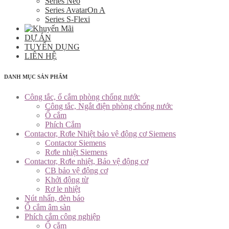
Series Neo
Series AvatarOn A
Series S-Flexi
DỰ ÁN
TUYỂN DỤNG
LIÊN HỆ
DANH MỤC SẢN PHẨM
Công tắc, ổ cắm phòng chống nước
Công tắc, Ngắt điện phòng chống nước
Ổ cắm
Phích Cắm
Contactor, Rơle Nhiệt bảo vệ động cơ Siemens
Contactor Siemens
Rơle nhiệt Siemens
Contactor, Rơle nhiệt, Bảo vệ động cơ
CB bảo vệ động cơ
Khởi động từ
Rơ le nhiệt
Nút nhấn, đèn báo
Ổ cắm âm sàn
Phích cắm công nghiệp
Ổ cắm