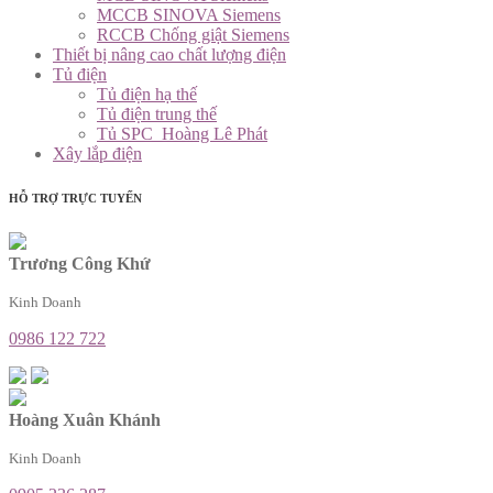
MCCB SINOVA Siemens
RCCB Chống giật Siemens
Thiết bị nâng cao chất lượng điện
Tủ điện
Tủ điện hạ thế
Tủ điện trung thế
Tủ SPC_Hoàng Lê Phát
Xây lắp điện
HỖ TRỢ TRỰC TUYẾN
Trương Công Khứ
Kinh Doanh
0986 122 722
Hoàng Xuân Khánh
Kinh Doanh