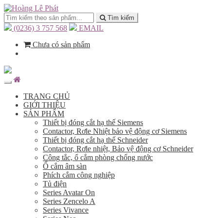
Tìm kiếm
(0236) 3 757 568
EMAIL
Chưa có sản phẩm
TRANG CHỦ
GIỚI THIỆU
SẢN PHẨM
Thiết bị đóng cắt hạ thế Siemens
Contactor, Rơle Nhiệt bảo vệ động cơ Siemens
Thiết bị đóng cắt hạ thế Schneider
Contactor, Rơle nhiệt, Bảo vệ động cơ Schneider
Công tắc, ổ cắm phòng chống nước
Ổ cắm âm sàn
Phích cắm công nghiệp
Tủ điện
Series Avatar On
Series Zencelo A
Series Vivance