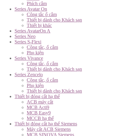
Phích cắm
Series Avatar On
Công tắc ổ cắm
Thiết bị dành cho Khách sạn
Thiết bị khác
Series AvatarOn A
Series Neo
Series S-Flexi
Công tắc, ổ cắm
Phụ kiện
Series Vivance
Công tắc, ổ cắm
Thiết bị dành cho Khách sạn
Series Zencelo
Công tắc, ổ cắm
Phụ kiện
Thiết bị dành cho Khách sạn
Thiết bị đóng cắt hạ thế
ACB máy cắt
MCB Acti9
MCB Easy9
MCCB hạ thế
Thiết bị đóng cắt hạ thế Siemens
Máy cắt ACB Siemens
MCB SINOVA Siemens