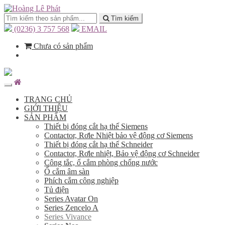
Tìm kiếm
(0236) 3 757 568
EMAIL
Chưa có sản phẩm
TRANG CHỦ
GIỚI THIỆU
SẢN PHẨM
Thiết bị đóng cắt hạ thế Siemens
Contactor, Rơle Nhiệt bảo vệ động cơ Siemens
Thiết bị đóng cắt hạ thế Schneider
Contactor, Rơle nhiệt, Bảo vệ động cơ Schneider
Công tắc, ổ cắm phòng chống nước
Ổ cắm âm sàn
Phích cắm công nghiệp
Tủ điện
Series Avatar On
Series Zencelo A
Series Vivance