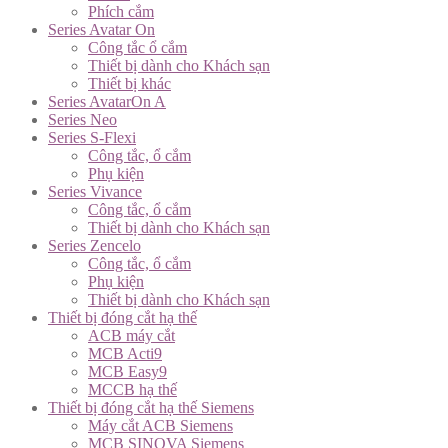
Phích cắm
Series Avatar On
Công tắc ổ cắm
Thiết bị dành cho Khách sạn
Thiết bị khác
Series AvatarOn A
Series Neo
Series S-Flexi
Công tắc, ổ cắm
Phụ kiện
Series Vivance
Công tắc, ổ cắm
Thiết bị dành cho Khách sạn
Series Zencelo
Công tắc, ổ cắm
Phụ kiện
Thiết bị dành cho Khách sạn
Thiết bị đóng cắt hạ thế
ACB máy cắt
MCB Acti9
MCB Easy9
MCCB hạ thế
Thiết bị đóng cắt hạ thế Siemens
Máy cắt ACB Siemens
MCB SINOVA Siemens