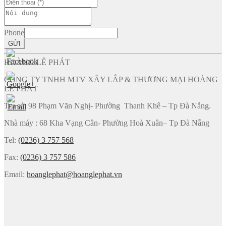
Phone
GỬI
HOÀNG LÊ PHÁT
CÔNG TY TNHH MTV XÂY LẮP & THƯƠNG MẠI HOÀNG
LÊ PHÁT
Trụ sở: 98 Phạm Văn Nghị- Phường Thanh Khê – Tp Đà Nẵng.
Nhà máy : 68 Kha Vạng Cân- Phường Hoà Xuân– Tp Đà Nẵng
Tel:
(0236) 3 757 568
Fax:
(0236) 3 757 586
Email:
hoanglephat@hoanglephat.vn