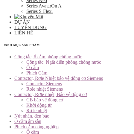
Series Neo
Series AvatarOn A
Series S-Flexi
DỰ ÁN
TUYỂN DỤNG
LIÊN HỆ
DANH MỤC SẢN PHẨM
Công tắc, ổ cắm phòng chống nước
Công tắc, Ngắt điện phòng chống nước
Ổ cắm
Phích Cắm
Contactor, Rơle Nhiệt bảo vệ động cơ Siemens
Contactor Siemens
Rơle nhiệt Siemens
Contactor, Rơle nhiệt, Bảo vệ động cơ
CB bảo vệ động cơ
Khởi động từ
Rơ le nhiệt
Nút nhấn, đèn báo
Ổ cắm âm sàn
Phích cắm công nghiệp
Ổ cắm