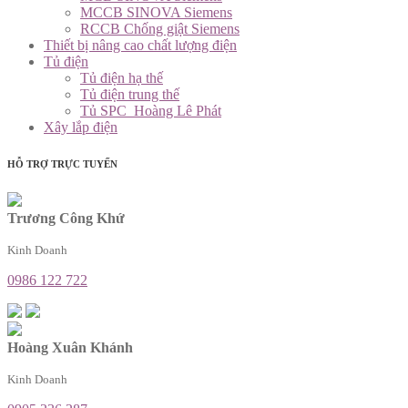
MCCB SINOVA Siemens
RCCB Chống giật Siemens
Thiết bị nâng cao chất lượng điện
Tủ điện
Tủ điện hạ thế
Tủ điện trung thế
Tủ SPC_Hoàng Lê Phát
Xây lắp điện
HỖ TRỢ TRỰC TUYẾN
Trương Công Khứ
Kinh Doanh
0986 122 722
Hoàng Xuân Khánh
Kinh Doanh