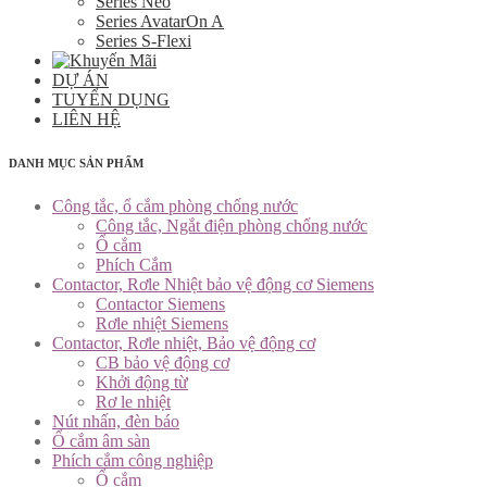
Series Neo
Series AvatarOn A
Series S-Flexi
DỰ ÁN
TUYỂN DỤNG
LIÊN HỆ
DANH MỤC SẢN PHẨM
Công tắc, ổ cắm phòng chống nước
Công tắc, Ngắt điện phòng chống nước
Ổ cắm
Phích Cắm
Contactor, Rơle Nhiệt bảo vệ động cơ Siemens
Contactor Siemens
Rơle nhiệt Siemens
Contactor, Rơle nhiệt, Bảo vệ động cơ
CB bảo vệ động cơ
Khởi động từ
Rơ le nhiệt
Nút nhấn, đèn báo
Ổ cắm âm sàn
Phích cắm công nghiệp
Ổ cắm