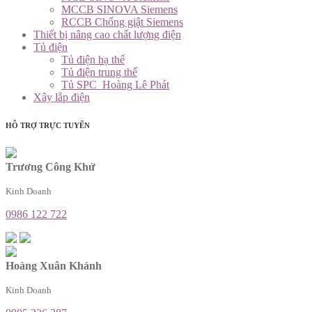
MCCB SINOVA Siemens
RCCB Chống giật Siemens
Thiết bị nâng cao chất lượng điện
Tủ điện
Tủ điện hạ thế
Tủ điện trung thế
Tủ SPC_Hoàng Lê Phát
Xây lắp điện
HỖ TRỢ TRỰC TUYẾN
Trương Công Khứ
Kinh Doanh
0986 122 722
Hoàng Xuân Khánh
Kinh Doanh