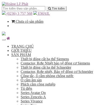
Tìm kiếm
(0236) 3 757 568
EMAIL
Chưa có sản phẩm
TRANG CHỦ
GIỚI THIỆU
SẢN PHẨM
Thiết bị đóng cắt hạ thế Siemens
Contactor, Rơle Nhiệt bảo vệ động cơ Siemens
Thiết bị đóng cắt hạ thế Schneider
Contactor, Rơle nhiệt, Bảo vệ động cơ Schneider
Công tắc, ổ cắm phòng chống nước
Ổ cắm âm sàn
Phích cắm công nghiệp
Tủ điện
Series Avatar On
Series Zencelo A
Series Vivance