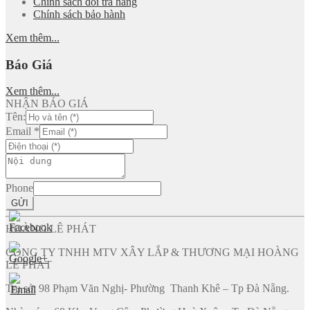
Chính sách đổi trả hàng
Chính sách bảo hành
Xem thêm...
Báo Giá
Xem thêm...
NHẬN BÁO GIÁ
Tên:
Email
*
Phone
GỬI
HOÀNG LÊ PHÁT
CÔNG TY TNHH MTV XÂY LẮP & THƯƠNG MẠI HOÀNG
LÊ PHÁT
Trụ sở: 98 Phạm Văn Nghị- Phường Thanh Khê – Tp Đà Nẵng.