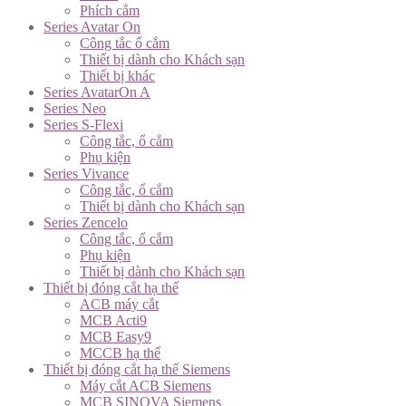
Phích cắm
Series Avatar On
Công tắc ổ cắm
Thiết bị dành cho Khách sạn
Thiết bị khác
Series AvatarOn A
Series Neo
Series S-Flexi
Công tắc, ổ cắm
Phụ kiện
Series Vivance
Công tắc, ổ cắm
Thiết bị dành cho Khách sạn
Series Zencelo
Công tắc, ổ cắm
Phụ kiện
Thiết bị dành cho Khách sạn
Thiết bị đóng cắt hạ thế
ACB máy cắt
MCB Acti9
MCB Easy9
MCCB hạ thế
Thiết bị đóng cắt hạ thế Siemens
Máy cắt ACB Siemens
MCB SINOVA Siemens