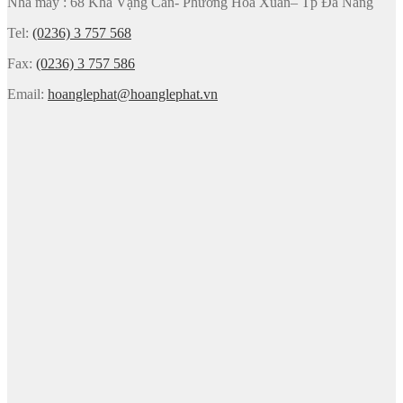
Nhà máy : 68 Kha Vạng Cân- Phường Hoà Xuân– Tp Đà Nẵng
Tel:
(0236) 3 757 568
Fax:
(0236) 3 757 586
Email:
hoanglephat@hoanglephat.vn