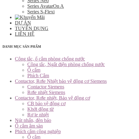
Series Neo
Series AvatarOn A
Series S-Flexi
DỰ ÁN
TUYỂN DỤNG
LIÊN HỆ
DANH MỤC SẢN PHẨM
Công tắc, ổ cắm phòng chống nước
Công tắc, Ngắt điện phòng chống nước
Ổ cắm
Phích Cắm
Contactor, Rơle Nhiệt bảo vệ động cơ Siemens
Contactor Siemens
Rơle nhiệt Siemens
Contactor, Rơle nhiệt, Bảo vệ động cơ
CB bảo vệ động cơ
Khởi động từ
Rơ le nhiệt
Nút nhấn, đèn báo
Ổ cắm âm sàn
Phích cắm công nghiệp
Ổ cắm