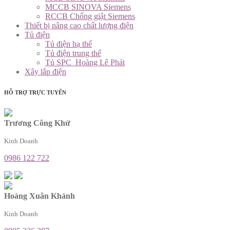
MCCB SINOVA Siemens
RCCB Chống giật Siemens
Thiết bị nâng cao chất lượng điện
Tủ điện
Tủ điện hạ thế
Tủ điện trung thế
Tủ SPC_Hoàng Lê Phát
Xây lắp điện
HỖ TRỢ TRỰC TUYẾN
Trương Công Khứ
Kinh Doanh
0986 122 722
Hoàng Xuân Khánh
Kinh Doanh