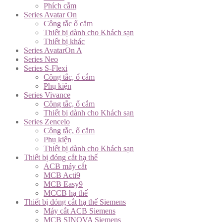
Phích cắm
Series Avatar On
Công tắc ổ cắm
Thiết bị dành cho Khách sạn
Thiết bị khác
Series AvatarOn A
Series Neo
Series S-Flexi
Công tắc, ổ cắm
Phụ kiện
Series Vivance
Công tắc, ổ cắm
Thiết bị dành cho Khách sạn
Series Zencelo
Công tắc, ổ cắm
Phụ kiện
Thiết bị dành cho Khách sạn
Thiết bị đóng cắt hạ thế
ACB máy cắt
MCB Acti9
MCB Easy9
MCCB hạ thế
Thiết bị đóng cắt hạ thế Siemens
Máy cắt ACB Siemens
MCB SINOVA Siemens