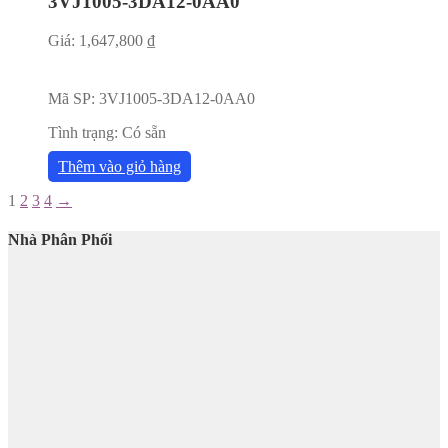
3VJ1005-3DA12-0AA0
Giá:
1,647,800
₫
Mã SP:
3VJ1005-3DA12-0AA0
Tình trạng:
Có sẵn
Thêm vào giỏ hàng
1
2
3
4
→
Nhà Phân Phối