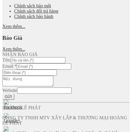
Chính sách bảo mật
Chính sách đổi trả hàng
Chính sách bảo hành
Xem thêm...
Báo Giá
Xem thêm...
NHẬN BÁO GIÁ
Tên:
Email
*
Website
GỬI
HOÀNG LÊ PHÁT
CÔNG TY TNHH MTV XÂY LẮP & THƯƠNG MẠI HOÀNG
LÊ PHÁT