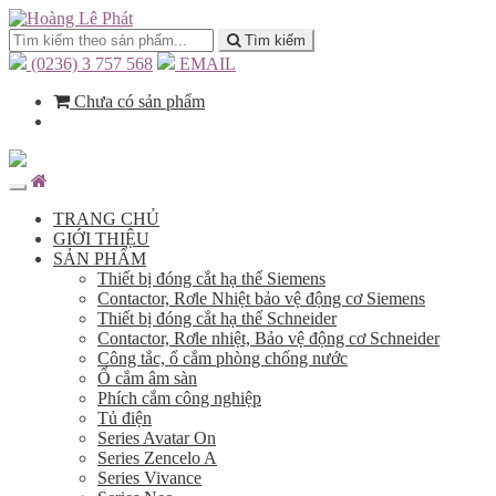
Tìm kiếm
(0236) 3 757 568
EMAIL
Chưa có sản phẩm
TRANG CHỦ
GIỚI THIỆU
SẢN PHẨM
Thiết bị đóng cắt hạ thế Siemens
Contactor, Rơle Nhiệt bảo vệ động cơ Siemens
Thiết bị đóng cắt hạ thế Schneider
Contactor, Rơle nhiệt, Bảo vệ động cơ Schneider
Công tắc, ổ cắm phòng chống nước
Ổ cắm âm sàn
Phích cắm công nghiệp
Tủ điện
Series Avatar On
Series Zencelo A
Series Vivance