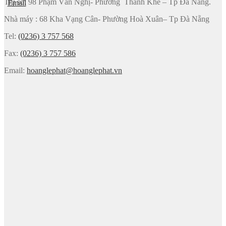
Trụ sở: 98 Phạm Văn Nghị- Phường Thanh Khê – Tp Đà Nẵng.
Nhà máy : 68 Kha Vạng Cân- Phường Hoà Xuân– Tp Đà Nẵng
Tel:
(0236) 3 757 568
Fax:
(0236) 3 757 586
Email:
hoanglephat@hoanglephat.vn