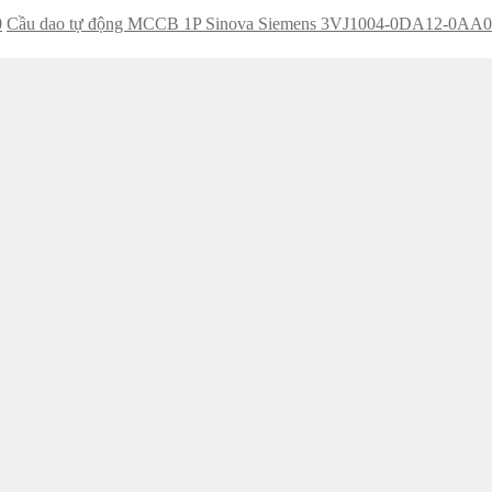
0
Cầu dao tự động MCCB 1P Sinova Siemens 3VJ1004-0DA12-0AA0