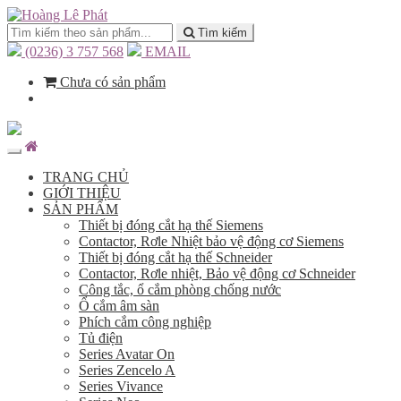
Tìm kiếm
(0236) 3 757 568
EMAIL
Chưa có sản phẩm
TRANG CHỦ
GIỚI THIỆU
SẢN PHẨM
Thiết bị đóng cắt hạ thế Siemens
Contactor, Rơle Nhiệt bảo vệ động cơ Siemens
Thiết bị đóng cắt hạ thế Schneider
Contactor, Rơle nhiệt, Bảo vệ động cơ Schneider
Công tắc, ổ cắm phòng chống nước
Ổ cắm âm sàn
Phích cắm công nghiệp
Tủ điện
Series Avatar On
Series Zencelo A
Series Vivance