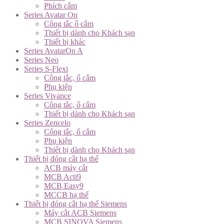
Phích cắm
Series Avatar On
Công tắc ổ cắm
Thiết bị dành cho Khách sạn
Thiết bị khác
Series AvatarOn A
Series Neo
Series S-Flexi
Công tắc, ổ cắm
Phụ kiện
Series Vivance
Công tắc, ổ cắm
Thiết bị dành cho Khách sạn
Series Zencelo
Công tắc, ổ cắm
Phụ kiện
Thiết bị dành cho Khách sạn
Thiết bị đóng cắt hạ thế
ACB máy cắt
MCB Acti9
MCB Easy9
MCCB hạ thế
Thiết bị đóng cắt hạ thế Siemens
Máy cắt ACB Siemens
MCB SINOVA Siemens