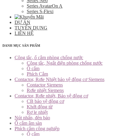
Series Neo
Series AvatarOn A
Series S-Flexi
DỰ ÁN
TUYỂN DỤNG
LIÊN HỆ
DANH MỤC SẢN PHẨM
Công tắc, ổ cắm phòng chống nước
Công tắc, Ngắt điện phòng chống nước
Ổ cắm
Phích Cắm
Contactor, Rơle Nhiệt bảo vệ động cơ Siemens
Contactor Siemens
Rơle nhiệt Siemens
Contactor, Rơle nhiệt, Bảo vệ động cơ
CB bảo vệ động cơ
Khởi động từ
Rơ le nhiệt
Nút nhấn, đèn báo
Ổ cắm âm sàn
Phích cắm công nghiệp
Ổ cắm