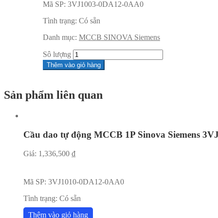
Mã SP:
3VJ1003-0DA12-0AA0
Tình trạng:
Có sẵn
Danh mục:
MCCB SINOVA Siemens
Sô lượng
Thêm vào giỏ hàng
Sản phẩm liên quan
Cầu dao tự động MCCB 1P Sinova Siemens 3
Giá:
1,336,500
₫
Mã SP:
3VJ1010-0DA12-0AA0
Tình trạng:
Có sẵn
Thêm vào giỏ hàng