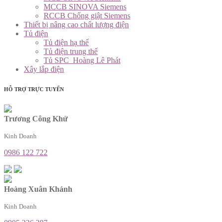
MCCB SINOVA Siemens
RCCB Chống giật Siemens
Thiết bị nâng cao chất lượng điện
Tủ điện
Tủ điện hạ thế
Tủ điện trung thế
Tủ SPC_Hoàng Lê Phát
Xây lắp điện
HỖ TRỢ TRỰC TUYẾN
Trương Công Khứ
Kinh Doanh
0986 122 722
Hoàng Xuân Khánh
Kinh Doanh