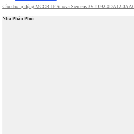
Cầu dao tự động MCCB 1P Sinova Siemens 3VJ1092-0DA12-0AA
Nhà Phân Phối