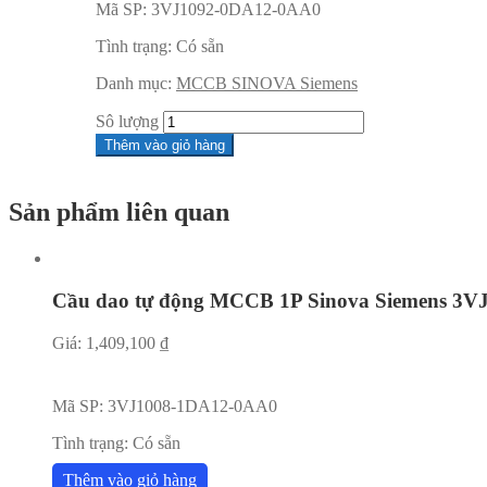
Mã SP:
3VJ1092-0DA12-0AA0
Tình trạng:
Có sẵn
Danh mục:
MCCB SINOVA Siemens
Sô lượng
Thêm vào giỏ hàng
Sản phẩm liên quan
Cầu dao tự động MCCB 1P Sinova Siemens 3
Giá:
1,409,100
₫
Mã SP:
3VJ1008-1DA12-0AA0
Tình trạng:
Có sẵn
Thêm vào giỏ hàng