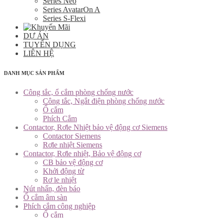
Series Neo
Series AvatarOn A
Series S-Flexi
DỰ ÁN
TUYỂN DỤNG
LIÊN HỆ
DANH MỤC SẢN PHẨM
Công tắc, ổ cắm phòng chống nước
Công tắc, Ngắt điện phòng chống nước
Ổ cắm
Phích Cắm
Contactor, Rơle Nhiệt bảo vệ động cơ Siemens
Contactor Siemens
Rơle nhiệt Siemens
Contactor, Rơle nhiệt, Bảo vệ động cơ
CB bảo vệ động cơ
Khởi động từ
Rơ le nhiệt
Nút nhấn, đèn báo
Ổ cắm âm sàn
Phích cắm công nghiệp
Ổ cắm