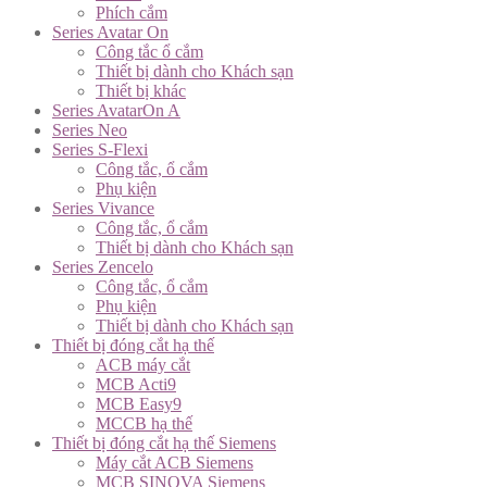
Phích cắm
Series Avatar On
Công tắc ổ cắm
Thiết bị dành cho Khách sạn
Thiết bị khác
Series AvatarOn A
Series Neo
Series S-Flexi
Công tắc, ổ cắm
Phụ kiện
Series Vivance
Công tắc, ổ cắm
Thiết bị dành cho Khách sạn
Series Zencelo
Công tắc, ổ cắm
Phụ kiện
Thiết bị dành cho Khách sạn
Thiết bị đóng cắt hạ thế
ACB máy cắt
MCB Acti9
MCB Easy9
MCCB hạ thế
Thiết bị đóng cắt hạ thế Siemens
Máy cắt ACB Siemens
MCB SINOVA Siemens