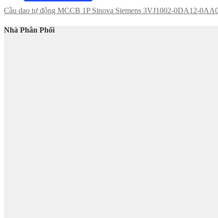
Cầu dao tự động MCCB 1P Sinova Siemens 3VJ1002-0DA12-0AA
Nhà Phân Phối