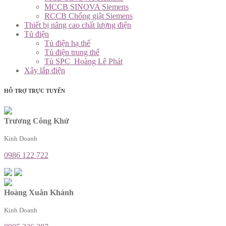
MCCB SINOVA Siemens
RCCB Chống giật Siemens
Thiết bị nâng cao chất lượng điện
Tủ điện
Tủ điện hạ thế
Tủ điện trung thế
Tủ SPC_Hoàng Lê Phát
Xây lắp điện
HỖ TRỢ TRỰC TUYẾN
Trương Công Khứ
Kinh Doanh
0986 122 722
Hoàng Xuân Khánh
Kinh Doanh