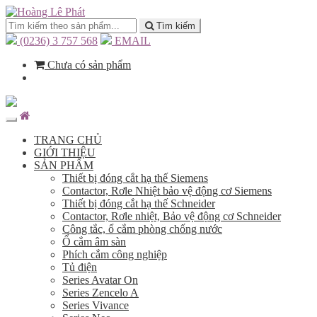
Tìm kiếm
(0236) 3 757 568
EMAIL
Chưa có sản phẩm
TRANG CHỦ
GIỚI THIỆU
SẢN PHẨM
Thiết bị đóng cắt hạ thế Siemens
Contactor, Rơle Nhiệt bảo vệ động cơ Siemens
Thiết bị đóng cắt hạ thế Schneider
Contactor, Rơle nhiệt, Bảo vệ động cơ Schneider
Công tắc, ổ cắm phòng chống nước
Ổ cắm âm sàn
Phích cắm công nghiệp
Tủ điện
Series Avatar On
Series Zencelo A
Series Vivance