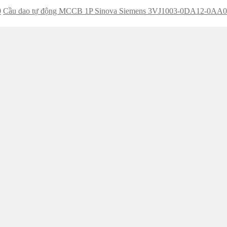
0
Cầu dao tự động MCCB 1P Sinova Siemens 3VJ1003-0DA12-0AA0