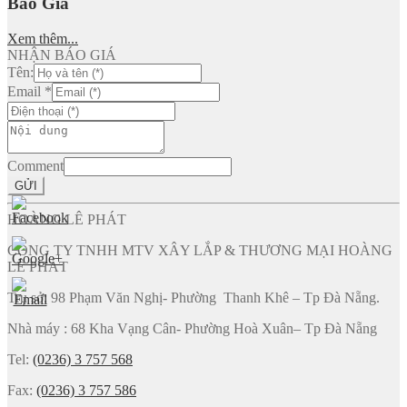
Báo Giá
Xem thêm...
NHẬN BÁO GIÁ
Tên:
Email
*
Comment
GỬI
HOÀNG LÊ PHÁT
CÔNG TY TNHH MTV XÂY LẮP & THƯƠNG MẠI HOÀNG
LÊ PHÁT
Trụ sở: 98 Phạm Văn Nghị- Phường Thanh Khê – Tp Đà Nẵng.
Nhà máy : 68 Kha Vạng Cân- Phường Hoà Xuân– Tp Đà Nẵng
Tel:
(0236) 3 757 568
Fax:
(0236) 3 757 586