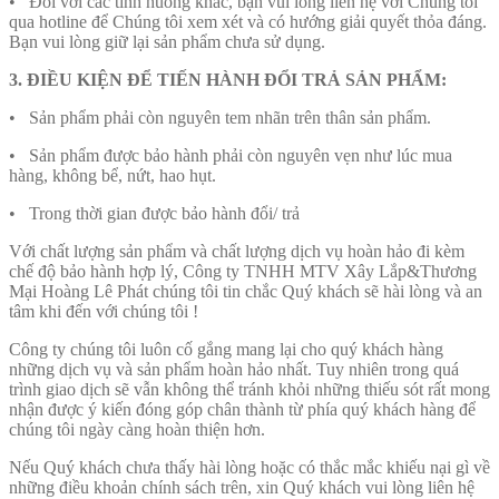
• Đối với các tình huống khác, bạn vui lòng liên hệ với Chúng tôi
qua hotline để Chúng tôi xem xét và có hướng giải quyết thỏa đáng.
Bạn vui lòng giữ lại sản phẩm chưa sử dụng.
3. ĐIỀU KIỆN ĐỂ TIẾN HÀNH ĐỔI TRẢ SẢN PHẨM:
• Sản phẩm phải còn nguyên tem nhãn trên thân sản phẩm.
• Sản phẩm được bảo hành phải còn nguyên vẹn như lúc mua
hàng, không bể, nứt, hao hụt.
• Trong thời gian được bảo hành đổi/ trả
Với chất lượng sản phẩm và chất lượng dịch vụ hoàn hảo đi kèm
chế độ bảo hành hợp lý, Công ty TNHH MTV Xây Lắp&Thương
Mại Hoàng Lê Phát chúng tôi tin chắc Quý khách sẽ hài lòng và an
tâm khi đến với chúng tôi !
Công ty chúng tôi luôn cố gắng mang lại cho quý khách hàng
những dịch vụ và sản phẩm hoàn hảo nhất. Tuy nhiên trong quá
trình giao dịch sẽ vẫn không thể tránh khỏi những thiếu sót rất mong
nhận được ý kiến đóng góp chân thành từ phía quý khách hàng để
chúng tôi ngày càng hoàn thiện hơn.
Nếu Quý khách chưa thấy hài lòng hoặc có thắc mắc khiếu nại gì về
những điều khoản chính sách trên, xin Quý khách vui lòng liên hệ