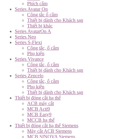
Phích cắm
Series Avatar On
Công tắc ổ cắm
Thiết bị dành cho Khách sạn
Thiết bị khác
Series AvatarOn A
Series Neo
Series S-Flexi
Công tắc, ổ cắm
Phụ kiện
Series Vivance
Công tắc, ổ cắm
Thiết bị dành cho Khách sạn
Series Zencelo
Công tắc, ổ cắm
Phụ kiện
Thiết bị dành cho Khách sạn
Thiết bị đóng cắt hạ thế
ACB máy cắt
MCB Acti9
MCB Easy9
MCCB hạ thế
Thiết bị đóng cắt hạ thế Siemens
Máy cắt ACB Siemens
MCB SINOVA Siemens