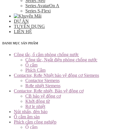
Series Neo
Series AvatarOn A
Series S-Flexi
DỰ ÁN
TUYỂN DỤNG
LIÊN HỆ
DANH MỤC SẢN PHẨM
Công tắc, ổ cắm phòng chống nước
Công tắc, Ngắt điện phòng chống nước
Ổ cắm
Phích Cắm
Contactor, Rơle Nhiệt bảo vệ động cơ Siemens
Contactor Siemens
Rơle nhiệt Siemens
Contactor, Rơle nhiệt, Bảo vệ động cơ
CB bảo vệ động cơ
Khởi động từ
Rơ le nhiệt
Nút nhấn, đèn báo
Ổ cắm âm sàn
Phích cắm công nghiệp
Ổ cắm