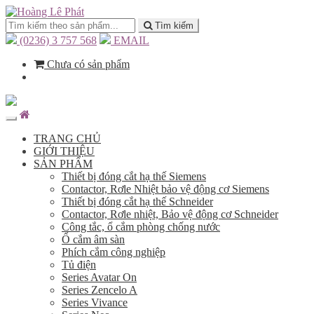
Tìm kiếm
(0236) 3 757 568
EMAIL
Chưa có sản phẩm
TRANG CHỦ
GIỚI THIỆU
SẢN PHẨM
Thiết bị đóng cắt hạ thế Siemens
Contactor, Rơle Nhiệt bảo vệ động cơ Siemens
Thiết bị đóng cắt hạ thế Schneider
Contactor, Rơle nhiệt, Bảo vệ động cơ Schneider
Công tắc, ổ cắm phòng chống nước
Ổ cắm âm sàn
Phích cắm công nghiệp
Tủ điện
Series Avatar On
Series Zencelo A
Series Vivance