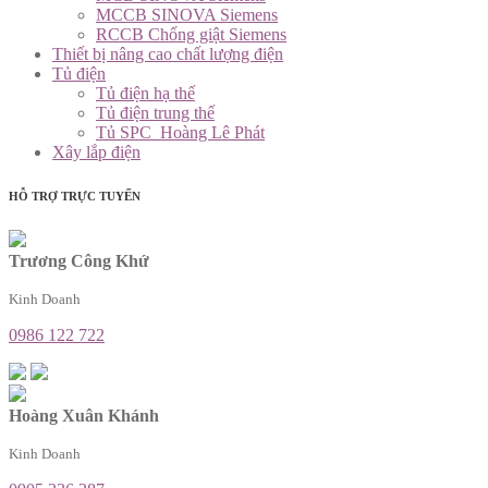
MCCB SINOVA Siemens
RCCB Chống giật Siemens
Thiết bị nâng cao chất lượng điện
Tủ điện
Tủ điện hạ thế
Tủ điện trung thế
Tủ SPC_Hoàng Lê Phát
Xây lắp điện
HỖ TRỢ TRỰC TUYẾN
Trương Công Khứ
Kinh Doanh
0986 122 722
Hoàng Xuân Khánh
Kinh Doanh