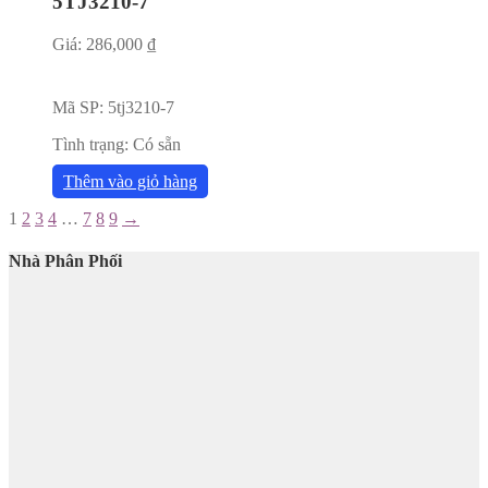
5TJ3210-7
Giá:
286,000
₫
Mã SP:
5tj3210-7
Tình trạng:
Có sẵn
Thêm vào giỏ hàng
1
2
3
4
…
7
8
9
→
Nhà Phân Phối