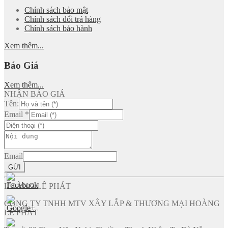
Chính sách bảo mật
Chính sách đổi trả hàng
Chính sách bảo hành
Xem thêm...
Báo Giá
Xem thêm...
NHẬN BÁO GIÁ
Tên:
Email
*
Email
GỬI
HOÀNG LÊ PHÁT
CÔNG TY TNHH MTV XÂY LẮP & THƯƠNG MẠI HOÀNG
LÊ PHÁT