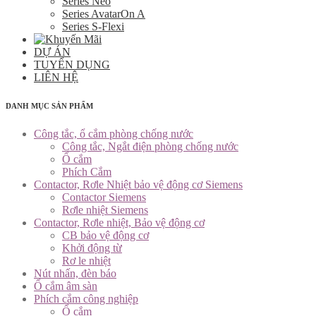
Series Neo
Series AvatarOn A
Series S-Flexi
DỰ ÁN
TUYỂN DỤNG
LIÊN HỆ
DANH MỤC SẢN PHẨM
Công tắc, ổ cắm phòng chống nước
Công tắc, Ngắt điện phòng chống nước
Ổ cắm
Phích Cắm
Contactor, Rơle Nhiệt bảo vệ động cơ Siemens
Contactor Siemens
Rơle nhiệt Siemens
Contactor, Rơle nhiệt, Bảo vệ động cơ
CB bảo vệ động cơ
Khởi động từ
Rơ le nhiệt
Nút nhấn, đèn báo
Ổ cắm âm sàn
Phích cắm công nghiệp
Ổ cắm