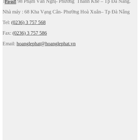
Trụ sở: 98 Phạm Văn Nghị- Phường Thanh Khê – Tp Đà Nẵng.
Nhà máy : 68 Kha Vạng Cân- Phường Hoà Xuân– Tp Đà Nẵng
Tel:
(0236) 3 757 568
Fax:
(0236) 3 757 586
Email:
hoanglephat@hoanglephat.vn