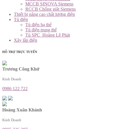
MCCB SINOVA Siemens
RCCB Chống giật Siemens
Thiết bị nâng cao chất lượng điện
Tủ điện
Tủ điện hạ thế
Tủ điện trung thế
Tủ SPC_Hoàng Lê Phát
Xây lắp điện
HỖ TRỢ TRỰC TUYẾN
Trương Công Khứ
Kinh Doanh
0986 122 722
Hoàng Xuân Khánh
Kinh Doanh