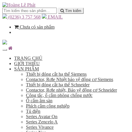
Tìm kiếm
(0236) 3 757 568
EMAIL
Chưa có sản phẩm
TRANG CHỦ
GIỚI THIỆU
SẢN PHẨM
Thiết bị đóng cắt hạ thế Siemens
Contactor, Rơle Nhiệt bảo vệ động cơ Siemens
Thiết bị đóng cắt hạ thế Schneider
Contactor, Rơle nhiệt, Bảo vệ động cơ Schneider
Công tắc, ổ cắm phòng chống nước
Ổ cắm âm sàn
Phích cắm công nghiệp
Tủ điện
Series Avatar On
Series Zencelo A
Series Vivance