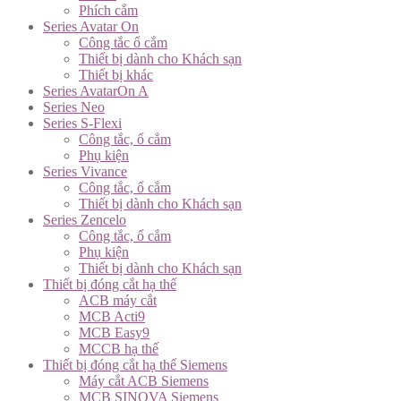
Phích cắm
Series Avatar On
Công tắc ổ cắm
Thiết bị dành cho Khách sạn
Thiết bị khác
Series AvatarOn A
Series Neo
Series S-Flexi
Công tắc, ổ cắm
Phụ kiện
Series Vivance
Công tắc, ổ cắm
Thiết bị dành cho Khách sạn
Series Zencelo
Công tắc, ổ cắm
Phụ kiện
Thiết bị dành cho Khách sạn
Thiết bị đóng cắt hạ thế
ACB máy cắt
MCB Acti9
MCB Easy9
MCCB hạ thế
Thiết bị đóng cắt hạ thế Siemens
Máy cắt ACB Siemens
MCB SINOVA Siemens