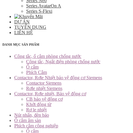
Series Neo
Series AvatarOn A
Series S-Flexi
DỰ ÁN
TUYỂN DỤNG
LIÊN HỆ
DANH MỤC SẢN PHẨM
Công tắc, ổ cắm phòng chống nước
Công tắc, Ngắt điện phòng chống nước
Ổ cắm
Phích Cắm
Contactor, Rơle Nhiệt bảo vệ động cơ Siemens
Contactor Siemens
Rơle nhiệt Siemens
Contactor, Rơle nhiệt, Bảo vệ động cơ
CB bảo vệ động cơ
Khởi động từ
Rơ le nhiệt
Nút nhấn, đèn báo
Ổ cắm âm sàn
Phích cắm công nghiệp
Ổ cắm