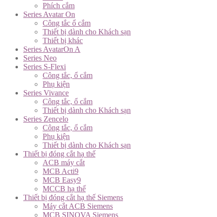
Phích cắm
Series Avatar On
Công tắc ổ cắm
Thiết bị dành cho Khách sạn
Thiết bị khác
Series AvatarOn A
Series Neo
Series S-Flexi
Công tắc, ổ cắm
Phụ kiện
Series Vivance
Công tắc, ổ cắm
Thiết bị dành cho Khách sạn
Series Zencelo
Công tắc, ổ cắm
Phụ kiện
Thiết bị dành cho Khách sạn
Thiết bị đóng cắt hạ thế
ACB máy cắt
MCB Acti9
MCB Easy9
MCCB hạ thế
Thiết bị đóng cắt hạ thế Siemens
Máy cắt ACB Siemens
MCB SINOVA Siemens