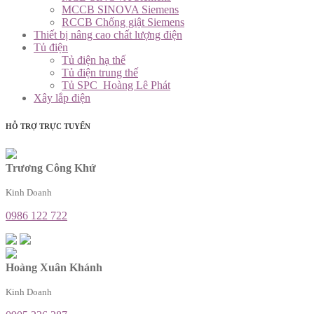
MCCB SINOVA Siemens
RCCB Chống giật Siemens
Thiết bị nâng cao chất lượng điện
Tủ điện
Tủ điện hạ thế
Tủ điện trung thế
Tủ SPC_Hoàng Lê Phát
Xây lắp điện
HỖ TRỢ TRỰC TUYẾN
Trương Công Khứ
Kinh Doanh
0986 122 722
Hoàng Xuân Khánh
Kinh Doanh