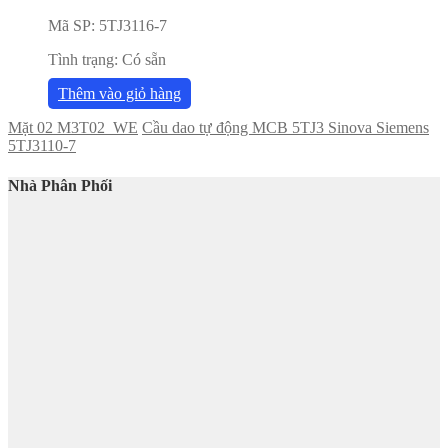
Mã SP:
5TJ3116-7
Tình trạng:
Có sẵn
Thêm vào giỏ hàng
Mặt 02 M3T02_WE
Cầu dao tự động MCB 5TJ3 Sinova Siemens
5TJ3110-7
Nhà Phân Phối