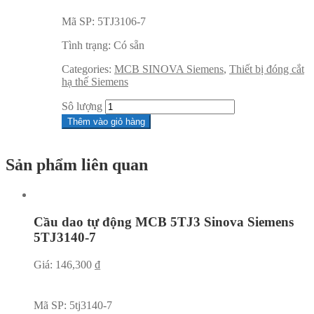
Mã SP:
5TJ3106-7
Tình trạng:
Có sẵn
Categories:
MCB SINOVA Siemens
,
Thiết bị đóng cắt
hạ thế Siemens
Sô lượng
Thêm vào giỏ hàng
Sản phẩm liên quan
Cầu dao tự động MCB 5TJ3 Sinova Siemens
5TJ3140-7
Giá:
146,300
₫
Mã SP:
5tj3140-7