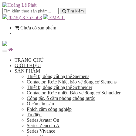
Tìm kiếm
(0236) 3 757 568
EMAIL
Chưa có sản phẩm
TRANG CHỦ
GIỚI THIỆU
SẢN PHẨM
Thiết bị đóng cắt hạ thế Siemens
Contactor, Rơle Nhiệt bảo vệ động cơ Siemens
Thiết bị đóng cắt hạ thế Schneider
Contactor, Rơle nhiệt, Bảo vệ động cơ Schneider
Công tắc, ổ cắm phòng chống nước
Ổ cắm âm sàn
Phích cắm công nghiệp
Tủ điện
Series Avatar On
Series Zencelo A
Series Vivance