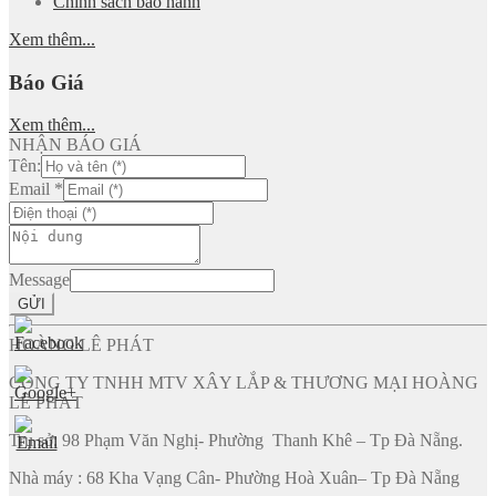
Chính sách bảo hành
Xem thêm...
Báo Giá
Xem thêm...
NHẬN BÁO GIÁ
Tên:
Email
*
Message
GỬI
HOÀNG LÊ PHÁT
CÔNG TY TNHH MTV XÂY LẮP & THƯƠNG MẠI HOÀNG
LÊ PHÁT
Trụ sở: 98 Phạm Văn Nghị- Phường Thanh Khê – Tp Đà Nẵng.
Nhà máy : 68 Kha Vạng Cân- Phường Hoà Xuân– Tp Đà Nẵng