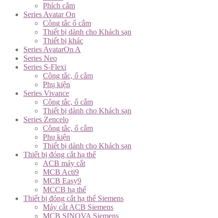
Phích cắm
Series Avatar On
Công tắc ổ cắm
Thiết bị dành cho Khách sạn
Thiết bị khác
Series AvatarOn A
Series Neo
Series S-Flexi
Công tắc, ổ cắm
Phụ kiện
Series Vivance
Công tắc, ổ cắm
Thiết bị dành cho Khách sạn
Series Zencelo
Công tắc, ổ cắm
Phụ kiện
Thiết bị dành cho Khách sạn
Thiết bị đóng cắt hạ thế
ACB máy cắt
MCB Acti9
MCB Easy9
MCCB hạ thế
Thiết bị đóng cắt hạ thế Siemens
Máy cắt ACB Siemens
MCB SINOVA Siemens