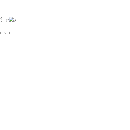
ỐT!”
í sau: