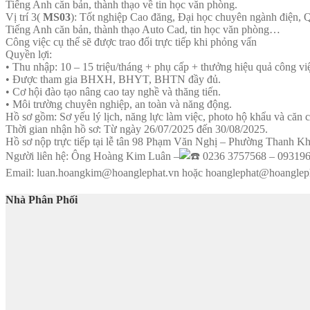
Tiếng Anh căn bản, thành thạo về tin học văn phòng.
Vị trí 3(
MS03
): Tốt nghiệp Cao đăng, Đại học chuyên ngành điện, Qu
Tiếng Anh căn bản, thành thạo Auto Cad, tin học văn phòng…
Công việc cụ thể sẽ được trao đổi trực tiếp khi phỏng vấn
Quyền lợi:
• Thu nhập: 10 – 15 triệu/tháng + phụ cấp + thưởng hiệu quả công vi
• Được tham gia BHXH, BHYT, BHTN đầy đủ.
• Cơ hội đào tạo nâng cao tay nghề và thăng tiến.
• Môi trường chuyên nghiệp, an toàn và năng động.
Hồ sơ gồm: Sơ yếu lý lịch, năng lực làm việc, photo hộ khẩu và căn 
Thời gian nhận hồ sơ: Từ ngày 26/07/2025 đến 30/08/2025.
Hồ sơ nộp trực tiếp tại lễ tân 98 Phạm Văn Nghị – Phường Thanh 
Người liên hệ: Ông Hoàng Kim Luân –
0236 3757568 – 09319
Email: luan.hoangkim@hoanglephat.vn hoặc hoanglephat@hoanglep
Nhà Phân Phối