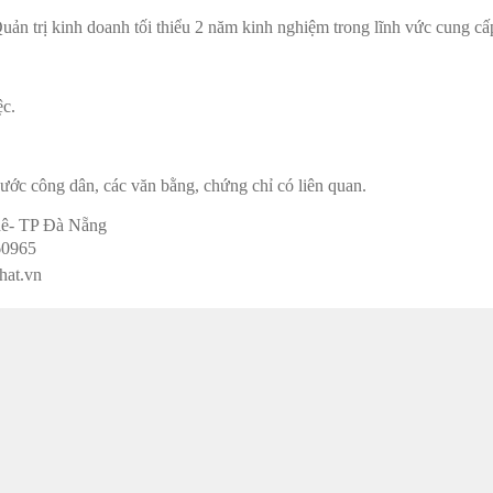
ản trị kinh doanh tối thiểu 2 năm kinh nghiệm trong lĩnh vức cung cấ
ệc.
cước công dân, các văn bằng, chứng chỉ có liên quan.
Khê- TP Đà Nẵng
60965
hat.vn