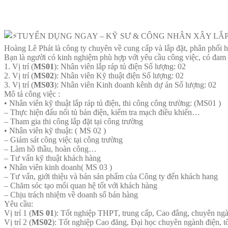
TUYỂN DỤNG NGAY – KỸ SƯ & CÔNG NHÂN XÂY LẮP 
Hoàng Lê Phát là công ty chuyên về cung cấp và lắp đặt, phân phối hệ
Bạn là người có kinh nghiệm phù hợp với yêu cầu công việc, có đam m
1. Vị trí (
MS01
): Nhân viên lắp ráp tủ điện Số lượng: 02
2. Vị trí (
MS02
): Nhân viên Kỹ thuật điện Số lượng: 02
3. Vị trí (
MS03
): Nhân viên Kinh doanh kênh dự án Số lượng: 02
Mô tả công việc :
• Nhân viên kỹ thuật lắp ráp tủ điện, thi công công trường: (MS01 )
– Thực hiện đấu nối tủ bản điện, kiểm tra mạch điều khiển…
– Tham gia thi công lắp đặt tại công trường
• Nhân viên kỹ thuật: ( MS 02 )
– Giám sát công việc tại công trường
– Làm hồ thầu, hoàn công…
– Tư vấn kỹ thuật khách hàng
• Nhân viên kinh doanh( MS 03 )
– Tư vấn, giới thiệu và bán sản phẩm của Công ty đến khách hang
– Chăm sóc tạo mối quan hệ tốt với khách hàng
– Chịu trách nhiệm về doanh số bán hàng
Yêu cầu:
Vị trí 1 (
MS 01
): Tốt nghiệp THPT, trung cấp, Cao đẳng, chuyên ngà
Vị trí 2 (
MS02
): Tốt nghiệp Cao đăng, Đại học chuyên ngành điện, t