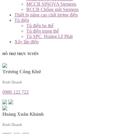
MCCB SINOVA Siemens
RCCB Chống giật Siemens
Thiết bị nâng cao chất lượng điện
Tủ điện
Tủ điện hạ thế
Tủ điện trung thế
Tủ SPC_Hoàng Lê Phát
Xây lắp điện
HỖ TRỢ TRỰC TUYẾN
Trương Công Khứ
Kinh Doanh
0986 122 722
Hoàng Xuân Khánh
Kinh Doanh