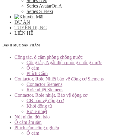
Series Neo
Series AvatarOn A
Series S-Flexi
DỰ ÁN
TUYỂN DỤNG
LIÊN HỆ
DANH MỤC SẢN PHẨM
Công tắc, ổ cắm phòng chống nước
Công tắc, Ngắt điện phòng chống nước
Ổ cắm
Phích Cắm
Contactor, Rơle Nhiệt bảo vệ động cơ Siemens
Contactor Siemens
Rơle nhiệt Siemens
Contactor, Rơle nhiệt, Bảo vệ động cơ
CB bảo vệ động cơ
Khởi động từ
Rơ le nhiệt
Nút nhấn, đèn báo
Ổ cắm âm sàn
Phích cắm công nghiệp
Ổ cắm