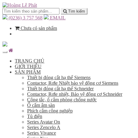
Tìm kiếm
(0236) 3 757 568
EMAIL
Chưa có sản phẩm
TRANG CHỦ
GIỚI THIỆU
SẢN PHẨM
Thiết bị đóng cắt hạ thế Siemens
Contactor, Rơle Nhiệt bảo vệ động cơ Siemens
Thiết bị đóng cắt hạ thế Schneider
Contactor, Rơle nhiệt, Bảo vệ động cơ Schneider
Công tắc, ổ cắm phòng chống nước
Ổ cắm âm sàn
Phích cắm công nghiệp
Tủ điện
Series Avatar On
Series Zencelo A
Series Vivance