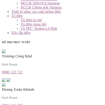
MCCB SINOVA Siemens
RCCB Chống giật Siemens
Thiết bị nâng cao chất lượng điện
Tủ điện
Tủ điện hạ thế
Tủ điện trung thế
Tủ SPC_Hoàng Lê Phát
Xây lắp điện
HỖ TRỢ TRỰC TUYẾN
Trương Công Khứ
Kinh Doanh
0986 122 722
Hoàng Xuân Khánh
Kinh Doanh