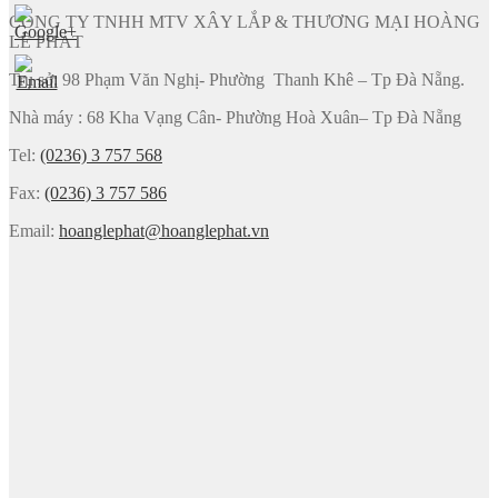
CÔNG TY TNHH MTV XÂY LẮP & THƯƠNG MẠI HOÀNG
LÊ PHÁT
Trụ sở: 98 Phạm Văn Nghị- Phường Thanh Khê – Tp Đà Nẵng.
Nhà máy : 68 Kha Vạng Cân- Phường Hoà Xuân– Tp Đà Nẵng
Tel:
(0236) 3 757 568
Fax:
(0236) 3 757 586
Email:
hoanglephat@hoanglephat.vn