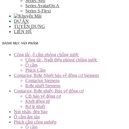
Series Neo
Series AvatarOn A
Series S-Flexi
DỰ ÁN
TUYỂN DỤNG
LIÊN HỆ
DANH MỤC SẢN PHẨM
Công tắc, ổ cắm phòng chống nước
Công tắc, Ngắt điện phòng chống nước
Ổ cắm
Phích Cắm
Contactor, Rơle Nhiệt bảo vệ động cơ Siemens
Contactor Siemens
Rơle nhiệt Siemens
Contactor, Rơle nhiệt, Bảo vệ động cơ
CB bảo vệ động cơ
Khởi động từ
Rơ le nhiệt
Nút nhấn, đèn báo
Ổ cắm âm sàn
Phích cắm công nghiệp
Ổ cắm