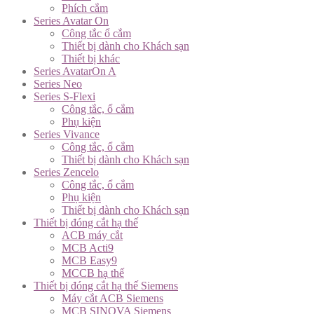
Phích cắm
Series Avatar On
Công tắc ổ cắm
Thiết bị dành cho Khách sạn
Thiết bị khác
Series AvatarOn A
Series Neo
Series S-Flexi
Công tắc, ổ cắm
Phụ kiện
Series Vivance
Công tắc, ổ cắm
Thiết bị dành cho Khách sạn
Series Zencelo
Công tắc, ổ cắm
Phụ kiện
Thiết bị dành cho Khách sạn
Thiết bị đóng cắt hạ thế
ACB máy cắt
MCB Acti9
MCB Easy9
MCCB hạ thế
Thiết bị đóng cắt hạ thế Siemens
Máy cắt ACB Siemens
MCB SINOVA Siemens