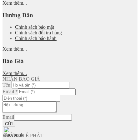
Xem thêm...
Hướng Dẫn
Chính sách bảo mật
Chính sách đổi trả hàng
Chính sách bảo hành
Xem thêm...
Báo Giá
Xem thêm...
NHẬN BÁO GIÁ
Tên:
Email
*
Email
GỬI
HOÀNG LÊ PHÁT