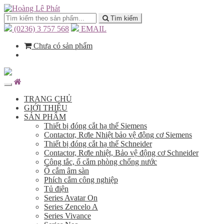
Tìm kiếm
(0236) 3 757 568
EMAIL
Chưa có sản phẩm
TRANG CHỦ
GIỚI THIỆU
SẢN PHẨM
Thiết bị đóng cắt hạ thế Siemens
Contactor, Rơle Nhiệt bảo vệ động cơ Siemens
Thiết bị đóng cắt hạ thế Schneider
Contactor, Rơle nhiệt, Bảo vệ động cơ Schneider
Công tắc, ổ cắm phòng chống nước
Ổ cắm âm sàn
Phích cắm công nghiệp
Tủ điện
Series Avatar On
Series Zencelo A
Series Vivance