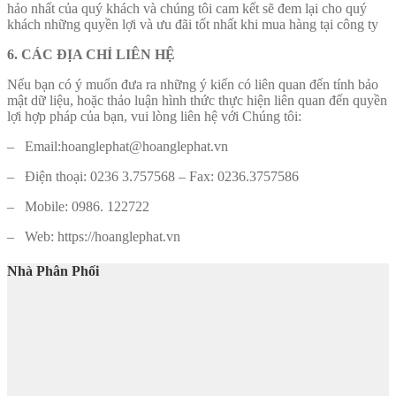
hảo nhất của quý khách và chúng tôi cam kết sẽ đem lại cho quý
khách những quyền lợi và ưu đãi tốt nhất khi mua hàng tại công ty
6. CÁC ĐỊA CHỈ LIÊN HỆ
Nếu bạn có ý muốn đưa ra những ý kiến có liên quan đến tính bảo
mật dữ liệu, hoặc thảo luận hình thức thực hiện liên quan đến quyền
lợi hợp pháp của bạn, vui lòng liên hệ với Chúng tôi:
– Email:hoanglephat@hoanglephat.vn
– Điện thoại: 0236 3.757568 – Fax: 0236.3757586
– Mobile: 0986. 122722
– Web: https://hoanglephat.vn
Nhà Phân Phối