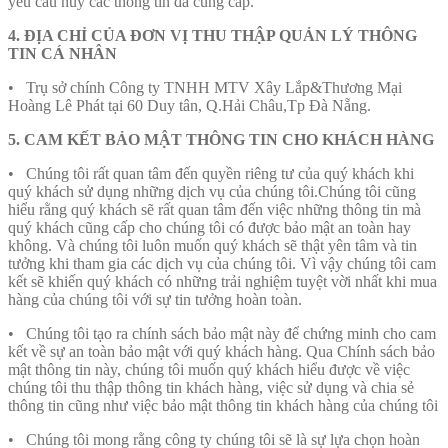
yêu cầu hủy các thông tin đã cung cấp.
4. ĐỊA CHỈ CỦA ĐƠN VỊ THU THẬP QUẢN LÝ THÔNG
TIN CÁ NHÂN
• Trụ sở chính Công ty TNHH MTV Xây Lắp&Thương Mại
Hoàng Lê Phát tại 60 Duy tân, Q.Hải Châu,Tp Đà Nẵng.
5. CAM KẾT BẢO MẬT THÔNG TIN CHO KHÁCH HÀNG
• Chúng tôi rất quan tâm đến quyền riêng tư của quý khách khi
quý khách sử dụng những dịch vụ của chúng tôi.Chúng tôi cũng
hiểu rằng quý khách sẽ rất quan tâm đến việc những thông tin mà
quý khách cũng cấp cho chúng tôi có được bảo mật an toàn hay
không. Và chúng tôi luôn muốn quý khách sẽ thật yên tâm và tin
tưởng khi tham gia các dịch vụ của chúng tôi. Vì vậy chúng tôi cam
kết sẽ khiến quý khách có những trải nghiệm tuyệt vời nhất khi mua
hàng của chúng tôi với sự tin tưởng hoàn toàn.
• Chúng tôi tạo ra chính sách bảo mật này để chứng minh cho cam
kết về sự an toàn bảo mật với quý khách hàng. Qua Chính sách bảo
mật thông tin này, chúng tôi muốn quý khách hiểu được về việc
chúng tôi thu thập thông tin khách hàng, việc sử dụng và chia sẻ
thông tin cũng như việc bảo mật thông tin khách hàng của chúng tôi
• Chúng tôi mong rằng công ty chúng tôi sẽ là sự lựa chọn hoàn