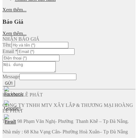
Xem thêm...
Báo Giá
Xem thêm...
NHẬN BÁO GIÁ
Tên:
Email
*
Message
GỬI
HOÀNG LÊ PHÁT
CÔNG TY TNHH MTV XÂY LẮP & THƯƠNG MẠI HOÀNG
LÊ PHÁT
Trụ sở: 98 Phạm Văn Nghị- Phường Thanh Khê – Tp Đà Nẵng.
Nhà máy : 68 Kha Vạng Cân- Phường Hoà Xuân– Tp Đà Nẵng