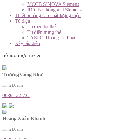
MCCB SINOVA Siemens
RCCB Chống giật Siemens
Thiết bị nâng cao chất lượng điện
Tủ điện
Tủ điện hạ thế
Tủ điện trung thế
Tủ SPC_Hoàng Lê Phát
Xây lắp điện
HỖ TRỢ TRỰC TUYẾN
Trương Công Khứ
Kinh Doanh
0986 122 722
Hoàng Xuân Khánh
Kinh Doanh