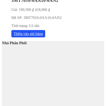
3MT7010-0AA10-0AN2
Giá:
190,500
₫
418,000
₫
Mã SP:
3MT7010-0AA10-0AN2
Tình trạng:
Có sẵn
Thêm vào giỏ hàng
Nhà Phân Phối