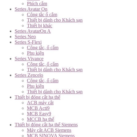
Phích cắm
Series Avatar On
Công tắc ổ cắm
Thiết bị dành cho Khách sạn
Thiết bị khác
Series AvatarOn A
Series Neo
Series S-Flexi
Công tắc, ổ cắm
Phụ kiện
Series Vivance
Công tắc, ổ cắm
Thiết bị dành cho Khách sạn
Series Zencelo
Công tắc, ổ cắm
Phụ kiện
Thiết bị dành cho Khách sạn
Thiết bị đóng cắt hạ thế
ACB máy cắt
MCB Acti9
MCB Easy9
MCCB hạ thế
Thiết bị đóng cắt hạ thế Siemens
Máy cắt ACB Siemens
MCB SINOVA Siemens