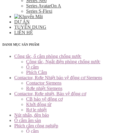
Series Neo
Series AvatarOn A
Series S-Flexi
DỰ ÁN
TUYỂN DỤNG
LIÊN HỆ
DANH MỤC SẢN PHẨM
Công tắc, ổ cắm phòng chống nước
Công tắc, Ngắt điện phòng chống nước
Ổ cắm
Phích Cắm
Contactor, Rơle Nhiệt bảo vệ động cơ Siemens
Contactor Siemens
Rơle nhiệt Siemens
Contactor, Rơle nhiệt, Bảo vệ động cơ
CB bảo vệ động cơ
Khởi động từ
Rơ le nhiệt
Nút nhấn, đèn báo
Ổ cắm âm sàn
Phích cắm công nghiệp
Ổ cắm