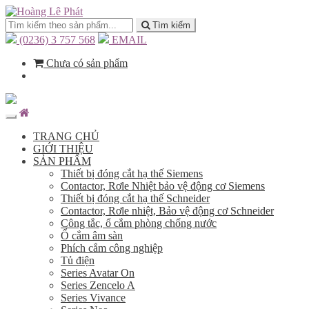
Tìm kiếm
(0236) 3 757 568
EMAIL
Chưa có sản phẩm
TRANG CHỦ
GIỚI THIỆU
SẢN PHẨM
Thiết bị đóng cắt hạ thế Siemens
Contactor, Rơle Nhiệt bảo vệ động cơ Siemens
Thiết bị đóng cắt hạ thế Schneider
Contactor, Rơle nhiệt, Bảo vệ động cơ Schneider
Công tắc, ổ cắm phòng chống nước
Ổ cắm âm sàn
Phích cắm công nghiệp
Tủ điện
Series Avatar On
Series Zencelo A
Series Vivance