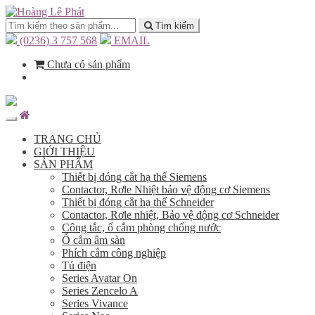
Tìm kiếm
(0236) 3 757 568
EMAIL
Chưa có sản phẩm
TRANG CHỦ
GIỚI THIỆU
SẢN PHẨM
Thiết bị đóng cắt hạ thế Siemens
Contactor, Rơle Nhiệt bảo vệ động cơ Siemens
Thiết bị đóng cắt hạ thế Schneider
Contactor, Rơle nhiệt, Bảo vệ động cơ Schneider
Công tắc, ổ cắm phòng chống nước
Ổ cắm âm sàn
Phích cắm công nghiệp
Tủ điện
Series Avatar On
Series Zencelo A
Series Vivance