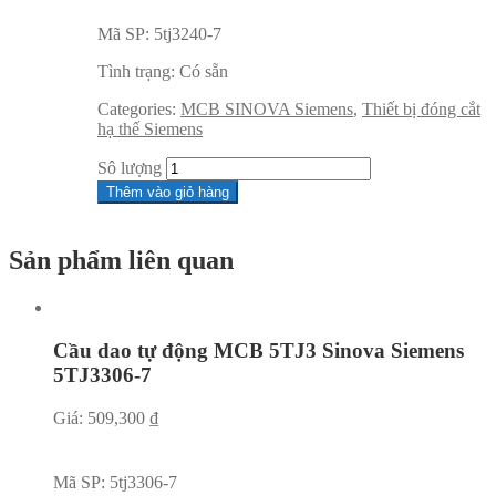
Mã SP:
5tj3240-7
Tình trạng:
Có sẵn
Categories:
MCB SINOVA Siemens
,
Thiết bị đóng cắt
hạ thế Siemens
Sô lượng
Thêm vào giỏ hàng
Sản phẩm liên quan
Cầu dao tự động MCB 5TJ3 Sinova Siemens
5TJ3306-7
Giá:
509,300
₫
Mã SP:
5tj3306-7