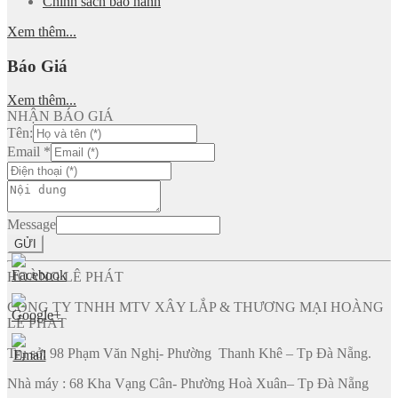
Chính sách bảo hành
Xem thêm...
Báo Giá
Xem thêm...
NHẬN BÁO GIÁ
Tên:
Email
*
Message
GỬI
HOÀNG LÊ PHÁT
CÔNG TY TNHH MTV XÂY LẮP & THƯƠNG MẠI HOÀNG
LÊ PHÁT
Trụ sở: 98 Phạm Văn Nghị- Phường Thanh Khê – Tp Đà Nẵng.
Nhà máy : 68 Kha Vạng Cân- Phường Hoà Xuân– Tp Đà Nẵng