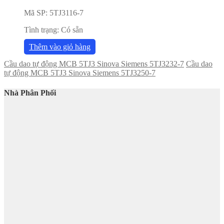
Mã SP:
5TJ3116-7
Tình trạng:
Có sẵn
Thêm vào giỏ hàng
Cầu dao tự động MCB 5TJ3 Sinova Siemens 5TJ3232-7
Cầu dao
tự động MCB 5TJ3 Sinova Siemens 5TJ3250-7
Nhà Phân Phối