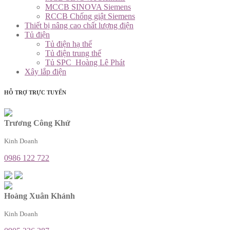
MCCB SINOVA Siemens
RCCB Chống giật Siemens
Thiết bị nâng cao chất lượng điện
Tủ điện
Tủ điện hạ thế
Tủ điện trung thế
Tủ SPC_Hoàng Lê Phát
Xây lắp điện
HỖ TRỢ TRỰC TUYẾN
Trương Công Khứ
Kinh Doanh
0986 122 722
Hoàng Xuân Khánh
Kinh Doanh