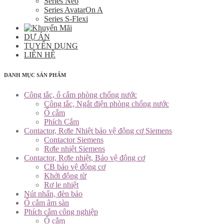
Series Neo
Series AvatarOn A
Series S-Flexi
DỰ ÁN
TUYỂN DỤNG
LIÊN HỆ
DANH MỤC SẢN PHẨM
Công tắc, ổ cắm phòng chống nước
Công tắc, Ngắt điện phòng chống nước
Ổ cắm
Phích Cắm
Contactor, Rơle Nhiệt bảo vệ động cơ Siemens
Contactor Siemens
Rơle nhiệt Siemens
Contactor, Rơle nhiệt, Bảo vệ động cơ
CB bảo vệ động cơ
Khởi động từ
Rơ le nhiệt
Nút nhấn, đèn báo
Ổ cắm âm sàn
Phích cắm công nghiệp
Ổ cắm