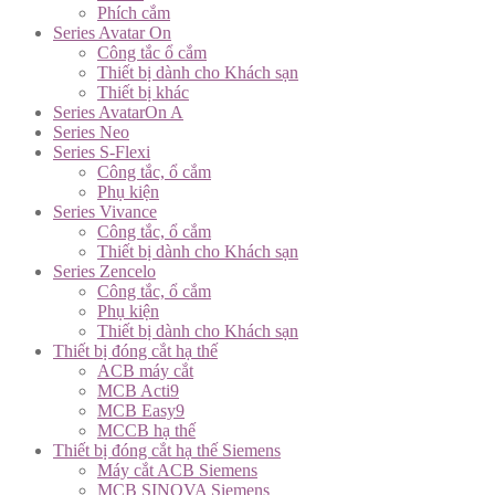
Phích cắm
Series Avatar On
Công tắc ổ cắm
Thiết bị dành cho Khách sạn
Thiết bị khác
Series AvatarOn A
Series Neo
Series S-Flexi
Công tắc, ổ cắm
Phụ kiện
Series Vivance
Công tắc, ổ cắm
Thiết bị dành cho Khách sạn
Series Zencelo
Công tắc, ổ cắm
Phụ kiện
Thiết bị dành cho Khách sạn
Thiết bị đóng cắt hạ thế
ACB máy cắt
MCB Acti9
MCB Easy9
MCCB hạ thế
Thiết bị đóng cắt hạ thế Siemens
Máy cắt ACB Siemens
MCB SINOVA Siemens