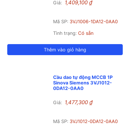
1,409,100
₫
Giá:
Mã SP:
3VJ1006-1DA12-0AA0
Tình trạng:
Có sẵn
Thêm vào giỏ hàng
Cầu dao tự động MCCB 1P
Sinova Siemens 3VJ1012-
0DA12-0AA0
1,477,300
₫
Giá:
Mã SP:
3VJ1012-0DA12-0AA0