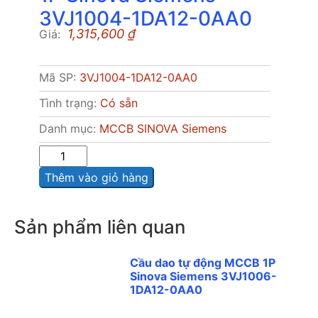
3VJ1004-1DA12-0AA0
1,315,600
₫
Giá:
Mã SP:
3VJ1004-1DA12-0AA0
Tình trạng:
Có sẵn
Danh mục:
MCCB SINOVA Siemens
Sô
lượng
Thêm vào giỏ hàng
Sản phẩm liên quan
Cầu dao tự động MCCB 1P
Sinova Siemens 3VJ1006-
1DA12-0AA0