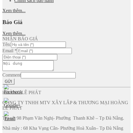
Chính sách bảo hành
Xem thêm...
Báo Giá
Xem thêm...
NHẬN BÁO GIÁ
Tên:
Email
*
Comment
GỬI
HOÀNG LÊ PHÁT
CÔNG TY TNHH MTV XÂY LẮP & THƯƠNG MẠI HOÀNG
LÊ PHÁT
Trụ sở: 98 Phạm Văn Nghị- Phường Thanh Khê – Tp Đà Nẵng.
Nhà máy : 68 Kha Vạng Cân- Phường Hoà Xuân– Tp Đà Nẵng