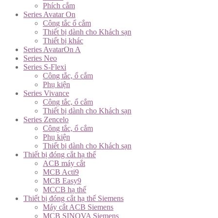
Phích cắm
Series Avatar On
Công tắc ổ cắm
Thiết bị dành cho Khách sạn
Thiết bị khác
Series AvatarOn A
Series Neo
Series S-Flexi
Công tắc, ổ cắm
Phụ kiện
Series Vivance
Công tắc, ổ cắm
Thiết bị dành cho Khách sạn
Series Zencelo
Công tắc, ổ cắm
Phụ kiện
Thiết bị dành cho Khách sạn
Thiết bị đóng cắt hạ thế
ACB máy cắt
MCB Acti9
MCB Easy9
MCCB hạ thế
Thiết bị đóng cắt hạ thế Siemens
Máy cắt ACB Siemens
MCB SINOVA Siemens