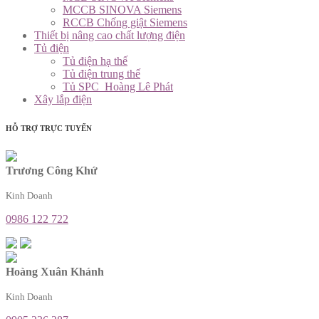
MCCB SINOVA Siemens
RCCB Chống giật Siemens
Thiết bị nâng cao chất lượng điện
Tủ điện
Tủ điện hạ thế
Tủ điện trung thế
Tủ SPC_Hoàng Lê Phát
Xây lắp điện
HỖ TRỢ TRỰC TUYẾN
Trương Công Khứ
Kinh Doanh
0986 122 722
Hoàng Xuân Khánh
Kinh Doanh