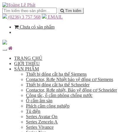
Tìm kiếm
(0236) 3 757 568
EMAIL
Chưa có sản phẩm
TRANG CHỦ
GIỚI THIỆU
SẢN PHẨM
Thiết bị đóng cắt hạ thế Siemens
Contactor, Rơle Nhiệt bảo vệ động cơ Siemens
Thiết bị đóng cắt hạ thế Schneider
Contactor, Rơle nhiệt, Bảo vệ động cơ Schneider
Công tắc, ổ cắm phòng chống nước
Ổ cắm âm sàn
Phích cắm công nghiệp
Tủ điện
Series Avatar On
Series Zencelo A
Series Vivance