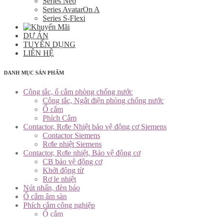
Series Neo
Series AvatarOn A
Series S-Flexi
DỰ ÁN
TUYỂN DỤNG
LIÊN HỆ
DANH MỤC SẢN PHẨM
Công tắc, ổ cắm phòng chống nước
Công tắc, Ngắt điện phòng chống nước
Ổ cắm
Phích Cắm
Contactor, Rơle Nhiệt bảo vệ động cơ Siemens
Contactor Siemens
Rơle nhiệt Siemens
Contactor, Rơle nhiệt, Bảo vệ động cơ
CB bảo vệ động cơ
Khởi động từ
Rơ le nhiệt
Nút nhấn, đèn báo
Ổ cắm âm sàn
Phích cắm công nghiệp
Ổ cắm