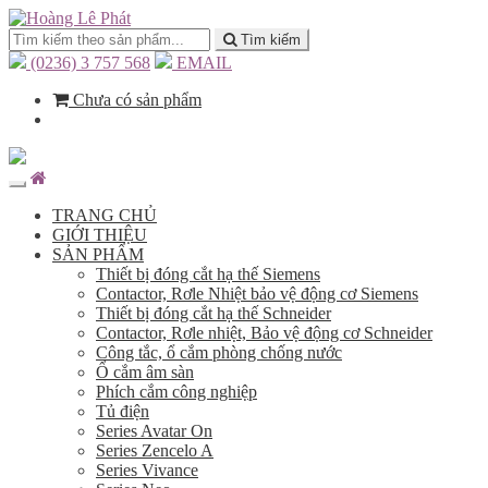
Tìm kiếm
(0236) 3 757 568
EMAIL
Chưa có sản phẩm
TRANG CHỦ
GIỚI THIỆU
SẢN PHẨM
Thiết bị đóng cắt hạ thế Siemens
Contactor, Rơle Nhiệt bảo vệ động cơ Siemens
Thiết bị đóng cắt hạ thế Schneider
Contactor, Rơle nhiệt, Bảo vệ động cơ Schneider
Công tắc, ổ cắm phòng chống nước
Ổ cắm âm sàn
Phích cắm công nghiệp
Tủ điện
Series Avatar On
Series Zencelo A
Series Vivance