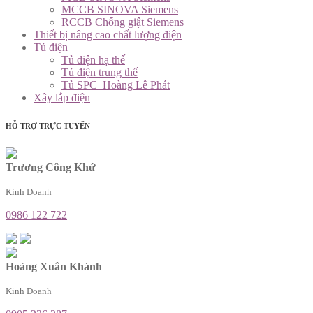
MCCB SINOVA Siemens
RCCB Chống giật Siemens
Thiết bị nâng cao chất lượng điện
Tủ điện
Tủ điện hạ thế
Tủ điện trung thế
Tủ SPC_Hoàng Lê Phát
Xây lắp điện
HỖ TRỢ TRỰC TUYẾN
Trương Công Khứ
Kinh Doanh
0986 122 722
Hoàng Xuân Khánh
Kinh Doanh