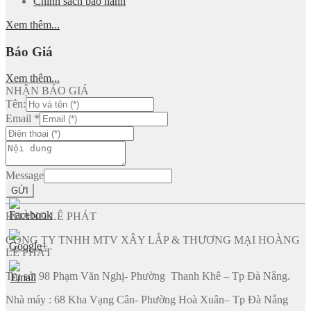
Chính sách bảo hành
Xem thêm...
Báo Giá
Xem thêm...
NHẬN BÁO GIÁ
Tên:
Email
*
Message
GỬI
HOÀNG LÊ PHÁT
CÔNG TY TNHH MTV XÂY LẮP & THƯƠNG MẠI HOÀNG
LÊ PHÁT
Trụ sở: 98 Phạm Văn Nghị- Phường Thanh Khê – Tp Đà Nẵng.
Nhà máy : 68 Kha Vạng Cân- Phường Hoà Xuân– Tp Đà Nẵng