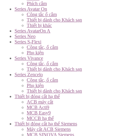
Phích cắm
Series Avatar On
Công tắc ổ cắm
Thiết bị dành cho Khách sạn
Thiết bị khác
Series AvatarOn A
Series Neo
Series S-Flexi
Công tắc, ổ cắm
Phụ kiện
Series Vivance
Công tắc, ổ cắm
Thiết bị dành cho Khách sạn
Series Zencelo
Công tắc, ổ cắm
Phụ kiện
Thiết bị dành cho Khách sạn
Thiết bị đóng cắt hạ thế
ACB máy cắt
MCB Acti9
MCB Easy9
MCCB hạ thế
Thiết bị đóng cắt hạ thế Siemens
Máy cắt ACB Siemens
MCB SINOVA Siemens