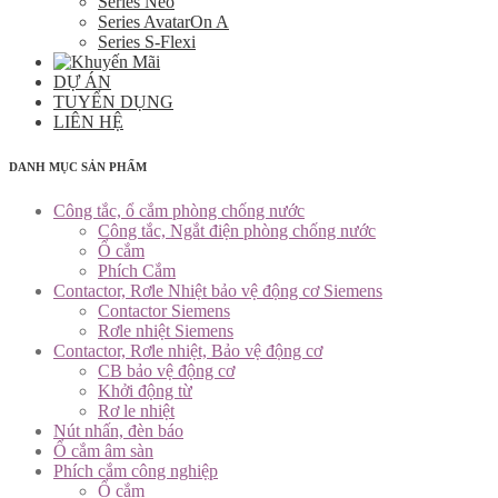
Series Neo
Series AvatarOn A
Series S-Flexi
DỰ ÁN
TUYỂN DỤNG
LIÊN HỆ
DANH MỤC SẢN PHẨM
Công tắc, ổ cắm phòng chống nước
Công tắc, Ngắt điện phòng chống nước
Ổ cắm
Phích Cắm
Contactor, Rơle Nhiệt bảo vệ động cơ Siemens
Contactor Siemens
Rơle nhiệt Siemens
Contactor, Rơle nhiệt, Bảo vệ động cơ
CB bảo vệ động cơ
Khởi động từ
Rơ le nhiệt
Nút nhấn, đèn báo
Ổ cắm âm sàn
Phích cắm công nghiệp
Ổ cắm