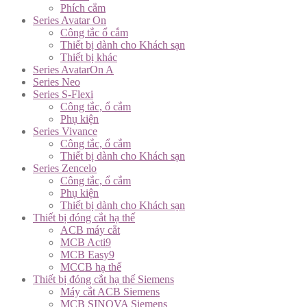
Phích cắm
Series Avatar On
Công tắc ổ cắm
Thiết bị dành cho Khách sạn
Thiết bị khác
Series AvatarOn A
Series Neo
Series S-Flexi
Công tắc, ổ cắm
Phụ kiện
Series Vivance
Công tắc, ổ cắm
Thiết bị dành cho Khách sạn
Series Zencelo
Công tắc, ổ cắm
Phụ kiện
Thiết bị dành cho Khách sạn
Thiết bị đóng cắt hạ thế
ACB máy cắt
MCB Acti9
MCB Easy9
MCCB hạ thế
Thiết bị đóng cắt hạ thế Siemens
Máy cắt ACB Siemens
MCB SINOVA Siemens