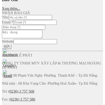
Xem thêm...
NHẬN BÁO GIÁ
Tên:
Email
*
Website
GỬI
HOÀNG LÊ PHÁT
CÔNG TY TNHH MTV XÂY LẮP & THƯƠNG MẠI HOÀNG
LÊ PHÁT
Trụ sở: 98 Phạm Văn Nghị- Phường Thanh Khê – Tp Đà Nẵng.
Nhà máy : 68 Kha Vạng Cân- Phường Hoà Xuân– Tp Đà Nẵng
Tel:
(0236) 3 757 568
Fax:
(0236) 3 757 586