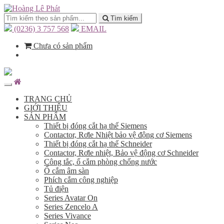
Tìm kiếm
(0236) 3 757 568
EMAIL
Chưa có sản phẩm
TRANG CHỦ
GIỚI THIỆU
SẢN PHẨM
Thiết bị đóng cắt hạ thế Siemens
Contactor, Rơle Nhiệt bảo vệ động cơ Siemens
Thiết bị đóng cắt hạ thế Schneider
Contactor, Rơle nhiệt, Bảo vệ động cơ Schneider
Công tắc, ổ cắm phòng chống nước
Ổ cắm âm sàn
Phích cắm công nghiệp
Tủ điện
Series Avatar On
Series Zencelo A
Series Vivance