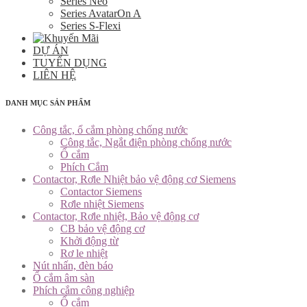
Series Neo
Series AvatarOn A
Series S-Flexi
DỰ ÁN
TUYỂN DỤNG
LIÊN HỆ
DANH MỤC SẢN PHẨM
Công tắc, ổ cắm phòng chống nước
Công tắc, Ngắt điện phòng chống nước
Ổ cắm
Phích Cắm
Contactor, Rơle Nhiệt bảo vệ động cơ Siemens
Contactor Siemens
Rơle nhiệt Siemens
Contactor, Rơle nhiệt, Bảo vệ động cơ
CB bảo vệ động cơ
Khởi động từ
Rơ le nhiệt
Nút nhấn, đèn báo
Ổ cắm âm sàn
Phích cắm công nghiệp
Ổ cắm