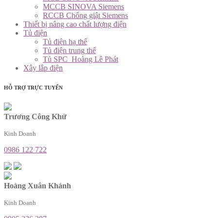
MCCB SINOVA Siemens
RCCB Chống giật Siemens
Thiết bị nâng cao chất lượng điện
Tủ điện
Tủ điện hạ thế
Tủ điện trung thế
Tủ SPC_Hoàng Lê Phát
Xây lắp điện
HỖ TRỢ TRỰC TUYẾN
Trương Công Khứ
Kinh Doanh
0986 122 722
Hoàng Xuân Khánh
Kinh Doanh