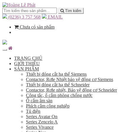
Tìm kiếm
(0236) 3 757 568
EMAIL
Chưa có sản phẩm
TRANG CHỦ
GIỚI THIỆU
SẢN PHẨM
Thiết bị đóng cắt hạ thế Siemens
Contactor, Rơle Nhiệt bảo vệ động cơ Siemens
Thiết bị đóng cắt hạ thế Schneider
Contactor, Rơle nhiệt, Bảo vệ động cơ Schneider
Công tắc, ổ cắm phòng chống nước
Ổ cắm âm sàn
Phích cắm công nghiệp
Tủ điện
Series Avatar On
Series Zencelo A
Series Vivance