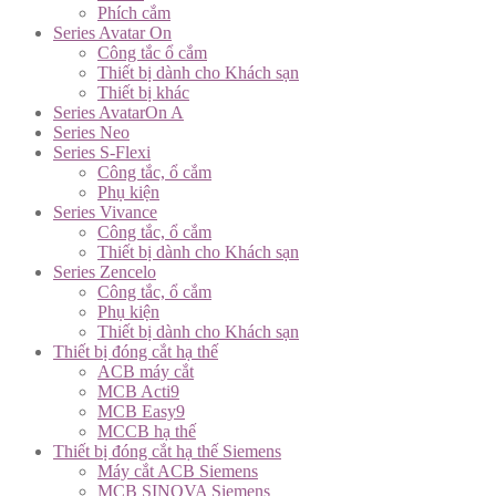
Phích cắm
Series Avatar On
Công tắc ổ cắm
Thiết bị dành cho Khách sạn
Thiết bị khác
Series AvatarOn A
Series Neo
Series S-Flexi
Công tắc, ổ cắm
Phụ kiện
Series Vivance
Công tắc, ổ cắm
Thiết bị dành cho Khách sạn
Series Zencelo
Công tắc, ổ cắm
Phụ kiện
Thiết bị dành cho Khách sạn
Thiết bị đóng cắt hạ thế
ACB máy cắt
MCB Acti9
MCB Easy9
MCCB hạ thế
Thiết bị đóng cắt hạ thế Siemens
Máy cắt ACB Siemens
MCB SINOVA Siemens