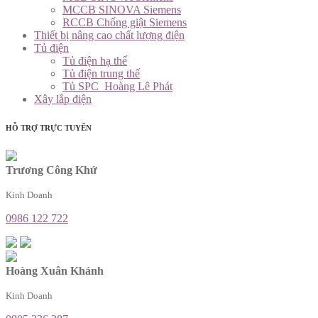
MCCB SINOVA Siemens
RCCB Chống giật Siemens
Thiết bị nâng cao chất lượng điện
Tủ điện
Tủ điện hạ thế
Tủ điện trung thế
Tủ SPC_Hoàng Lê Phát
Xây lắp điện
HỖ TRỢ TRỰC TUYẾN
Trương Công Khứ
Kinh Doanh
0986 122 722
Hoàng Xuân Khánh
Kinh Doanh