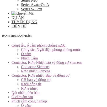
Series Neo
Series AvatarOn A
Series S-Flexi
DỰ ÁN
TUYỂN DỤNG
LIÊN HỆ
DANH MỤC SẢN PHẨM
Công tắc, ổ cắm phòng chống nước
Công tắc, Ngắt điện phòng chống nước
Ổ cắm
Phích Cắm
Contactor, Rơle Nhiệt bảo vệ động cơ Siemens
Contactor Siemens
Rơle nhiệt Siemens
Contactor, Rơle nhiệt, Bảo vệ động cơ
CB bảo vệ động cơ
Khởi động từ
Rơ le nhiệt
Nút nhấn, đèn báo
Ổ cắm âm sàn
Phích cắm công nghiệp
Ổ cắm