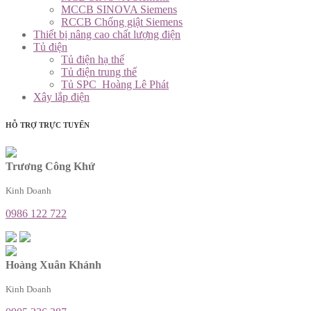
MCCB SINOVA Siemens
RCCB Chống giật Siemens
Thiết bị nâng cao chất lượng điện
Tủ điện
Tủ điện hạ thế
Tủ điện trung thế
Tủ SPC_Hoàng Lê Phát
Xây lắp điện
HỖ TRỢ TRỰC TUYẾN
Trương Công Khứ
Kinh Doanh
0986 122 722
Hoàng Xuân Khánh
Kinh Doanh