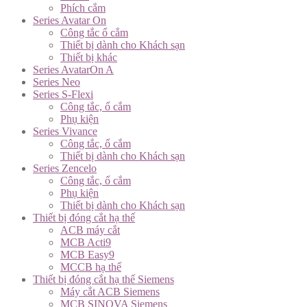
Phích cắm
Series Avatar On
Công tắc ổ cắm
Thiết bị dành cho Khách sạn
Thiết bị khác
Series AvatarOn A
Series Neo
Series S-Flexi
Công tắc, ổ cắm
Phụ kiện
Series Vivance
Công tắc, ổ cắm
Thiết bị dành cho Khách sạn
Series Zencelo
Công tắc, ổ cắm
Phụ kiện
Thiết bị dành cho Khách sạn
Thiết bị đóng cắt hạ thế
ACB máy cắt
MCB Acti9
MCB Easy9
MCCB hạ thế
Thiết bị đóng cắt hạ thế Siemens
Máy cắt ACB Siemens
MCB SINOVA Siemens