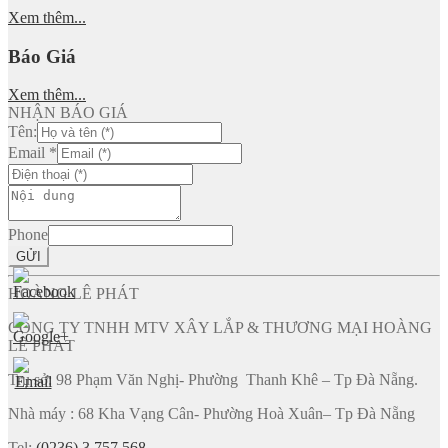
Xem thêm...
Báo Giá
Xem thêm...
NHẬN BÁO GIÁ
Tên:
Email
*
Phone
GỬI
HOÀNG LÊ PHÁT
CÔNG TY TNHH MTV XÂY LẮP & THƯƠNG MẠI HOÀNG
LÊ PHÁT
Trụ sở: 98 Phạm Văn Nghị- Phường Thanh Khê – Tp Đà Nẵng.
Nhà máy : 68 Kha Vạng Cân- Phường Hoà Xuân– Tp Đà Nẵng
Tel:
(0236) 3 757 568