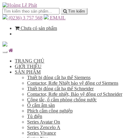
Tìm kiếm
(0236) 3 757 568
EMAIL
Chưa có sản phẩm
TRANG CHỦ
GIỚI THIỆU
SẢN PHẨM
Thiết bị đóng cắt hạ thế Siemens
Contactor, Rơle Nhiệt bảo vệ động cơ Siemens
Thiết bị đóng cắt hạ thế Schneider
Contactor, Rơle nhiệt, Bảo vệ động cơ Schneider
Công tắc, ổ cắm phòng chống nước
Ổ cắm âm sàn
Phích cắm công nghiệp
Tủ điện
Series Avatar On
Series Zencelo A
Series Vivance