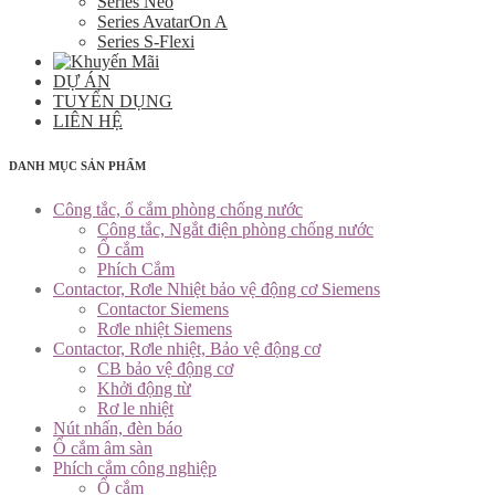
Series Neo
Series AvatarOn A
Series S-Flexi
DỰ ÁN
TUYỂN DỤNG
LIÊN HỆ
DANH MỤC SẢN PHẨM
Công tắc, ổ cắm phòng chống nước
Công tắc, Ngắt điện phòng chống nước
Ổ cắm
Phích Cắm
Contactor, Rơle Nhiệt bảo vệ động cơ Siemens
Contactor Siemens
Rơle nhiệt Siemens
Contactor, Rơle nhiệt, Bảo vệ động cơ
CB bảo vệ động cơ
Khởi động từ
Rơ le nhiệt
Nút nhấn, đèn báo
Ổ cắm âm sàn
Phích cắm công nghiệp
Ổ cắm