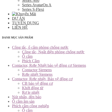
Series Neo
Series AvatarOn A
Series S-Flexi
DỰ ÁN
TUYỂN DỤNG
LIÊN HỆ
DANH MỤC SẢN PHẨM
Công tắc, ổ cắm phòng chống nước
Công tắc, Ngắt điện phòng chống nước
Ổ cắm
Phích Cắm
Contactor, Rơle Nhiệt bảo vệ động cơ Siemens
Contactor Siemens
Rơle nhiệt Siemens
Contactor, Rơle nhiệt, Bảo vệ động cơ
CB bảo vệ động cơ
Khởi động từ
Rơ le nhiệt
Nút nhấn, đèn báo
Ổ cắm âm sàn
Phích cắm công nghiệp
Ổ cắm