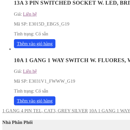
13A 3 PIN SWITCHED SOCKET W. LED, BR
Giá:
Liên hệ
Mã SP:
E3015D_EBGS_G19
Tình trạng:
Có sẵn
Thêm vào giỏ hàng
10A 1 GANG 1 WAY SWITCH W. FLUORES,
Giá:
Liên hệ
Mã SP:
E3031V1_FWWW_G19
Tình trạng:
Có sẵn
Thêm vào giỏ hàng
1 GANG 4 PIN TEL, CAT3, GREY SILVER
10A 1 GANG 1 WAY
Nhà Phân Phối