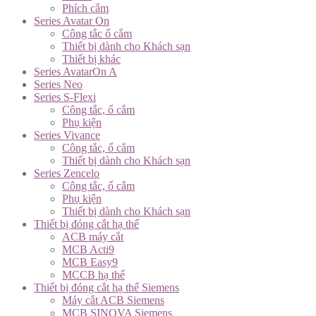
Phích cắm
Series Avatar On
Công tắc ổ cắm
Thiết bị dành cho Khách sạn
Thiết bị khác
Series AvatarOn A
Series Neo
Series S-Flexi
Công tắc, ổ cắm
Phụ kiện
Series Vivance
Công tắc, ổ cắm
Thiết bị dành cho Khách sạn
Series Zencelo
Công tắc, ổ cắm
Phụ kiện
Thiết bị dành cho Khách sạn
Thiết bị đóng cắt hạ thế
ACB máy cắt
MCB Acti9
MCB Easy9
MCCB hạ thế
Thiết bị đóng cắt hạ thế Siemens
Máy cắt ACB Siemens
MCB SINOVA Siemens