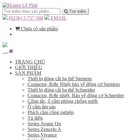
Tìm kiếm
(0236) 3 757 568
EMAIL
Chưa có sản phẩm
TRANG CHỦ
GIỚI THIỆU
SẢN PHẨM
Thiết bị đóng cắt hạ thế Siemens
Contactor, Rơle Nhiệt bảo vệ động cơ Siemens
Thiết bị đóng cắt hạ thế Schneider
Contactor, Rơle nhiệt, Bảo vệ động cơ Schneider
Công tắc, ổ cắm phòng chống nước
Ổ cắm âm sàn
Phích cắm công nghiệp
Tủ điện
Series Avatar On
Series Zencelo A
Series Vivance