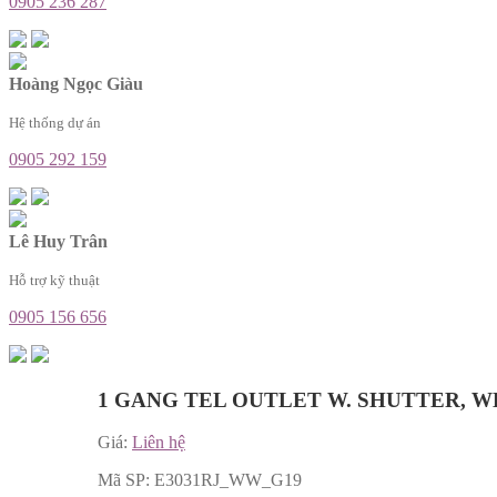
0905 236 287
Hoàng Ngọc Giàu
Hệ thống dự án
0905 292 159
Lê Huy Trân
Hỗ trợ kỹ thuật
0905 156 656
1 GANG TEL OUTLET W. SHUTTER, W
Giá:
Liên hệ
Mã SP:
E3031RJ_WW_G19