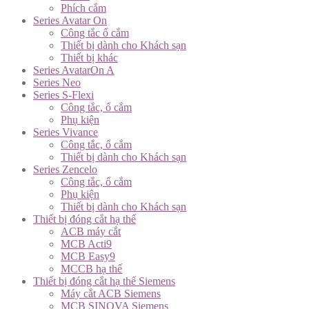
Phích cắm
Series Avatar On
Công tắc ổ cắm
Thiết bị dành cho Khách sạn
Thiết bị khác
Series AvatarOn A
Series Neo
Series S-Flexi
Công tắc, ổ cắm
Phụ kiện
Series Vivance
Công tắc, ổ cắm
Thiết bị dành cho Khách sạn
Series Zencelo
Công tắc, ổ cắm
Phụ kiện
Thiết bị dành cho Khách sạn
Thiết bị đóng cắt hạ thế
ACB máy cắt
MCB Acti9
MCB Easy9
MCCB hạ thế
Thiết bị đóng cắt hạ thế Siemens
Máy cắt ACB Siemens
MCB SINOVA Siemens