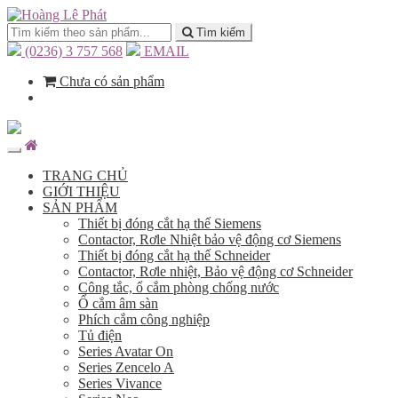
Tìm kiếm
(0236) 3 757 568
EMAIL
Chưa có sản phẩm
TRANG CHỦ
GIỚI THIỆU
SẢN PHẨM
Thiết bị đóng cắt hạ thế Siemens
Contactor, Rơle Nhiệt bảo vệ động cơ Siemens
Thiết bị đóng cắt hạ thế Schneider
Contactor, Rơle nhiệt, Bảo vệ động cơ Schneider
Công tắc, ổ cắm phòng chống nước
Ổ cắm âm sàn
Phích cắm công nghiệp
Tủ điện
Series Avatar On
Series Zencelo A
Series Vivance