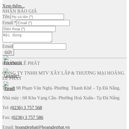
Xem thêm...
NHẬN BÁO GIÁ
Tên:
Email
*
Email
GỬI
HOÀNG LÊ PHÁT
CÔNG TY TNHH MTV XÂY LẮP & THƯƠNG MẠI HOÀNG
LÊ PHÁT
Trụ sở: 98 Phạm Văn Nghị- Phường Thanh Khê – Tp Đà Nẵng.
Nhà máy : 68 Kha Vạng Cân- Phường Hoà Xuân– Tp Đà Nẵng
Tel:
(0236) 3 757 568
Fax:
(0236) 3 757 586
Email:
hoanglephat@hoanglephat.vn