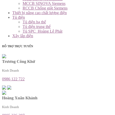
MCCB SINOVA Siemens
RCCB Chống giật Siemens
Thiết bị nâng cao chất lượng điện
Tủ điện
Tủ điện hạ thế
Tủ điện trung thế
Tủ SPC_Hoàng Lê Phát
Xây lắp điện
HỖ TRỢ TRỰC TUYẾN
Trương Công Khứ
Kinh Doanh
0986 122 722
Hoàng Xuân Khánh
Kinh Doanh