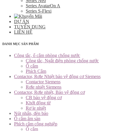
Series Neo
Series AvatarOn A
Series S-Flexi
DỰ ÁN
TUYỂN DỤNG
LIÊN HỆ
DANH MỤC SẢN PHẨM
Công tắc, ổ cắm phòng chống nước
Công tắc, Ngắt điện phòng chống nước
Ổ cắm
Phích Cắm
Contactor, Rơle Nhiệt bảo vệ động cơ Siemens
Contactor Siemens
Rơle nhiệt Siemens
Contactor, Rơle nhiệt, Bảo vệ động cơ
CB bảo vệ động cơ
Khởi động từ
Rơ le nhiệt
Nút nhấn, đèn báo
Ổ cắm âm sàn
Phích cắm công nghiệp
Ổ cắm