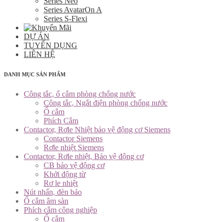
Series Neo
Series AvatarOn A
Series S-Flexi
DỰ ÁN
TUYỂN DỤNG
LIÊN HỆ
DANH MỤC SẢN PHẨM
Công tắc, ổ cắm phòng chống nước
Công tắc, Ngắt điện phòng chống nước
Ổ cắm
Phích Cắm
Contactor, Rơle Nhiệt bảo vệ động cơ Siemens
Contactor Siemens
Rơle nhiệt Siemens
Contactor, Rơle nhiệt, Bảo vệ động cơ
CB bảo vệ động cơ
Khởi động từ
Rơ le nhiệt
Nút nhấn, đèn báo
Ổ cắm âm sàn
Phích cắm công nghiệp
Ổ cắm