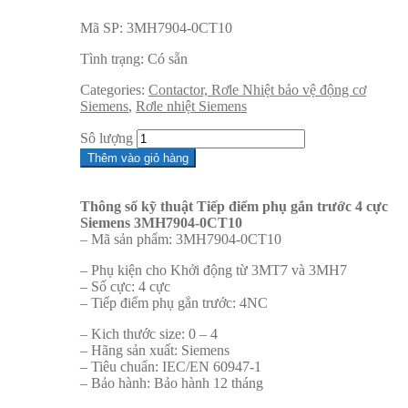
Mã SP:
3MH7904-0CT10
Tình trạng:
Có sẵn
Categories:
Contactor, Rơle Nhiệt bảo vệ động cơ
Siemens
,
Rơle nhiệt Siemens
Sô lượng
Thêm vào giỏ hàng
Thông số kỹ thuật Tiếp điểm phụ gắn trước 4 cực
Siemens 3MH7904-0CT10
– Mã sản phẩm: 3MH7904-0CT10
– Phụ kiện cho Khởi động từ 3MT7 và 3MH7
– Số cực: 4 cực
– Tiếp điểm phụ gắn trước: 4NC
– Kich thước size: 0 – 4
– Hãng sản xuất: Siemens
– Tiêu chuẩn: IEC/EN 60947-1
– Bảo hành: Bảo hành 12 tháng