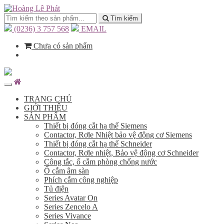
Tìm kiếm
(0236) 3 757 568
EMAIL
Chưa có sản phẩm
TRANG CHỦ
GIỚI THIỆU
SẢN PHẨM
Thiết bị đóng cắt hạ thế Siemens
Contactor, Rơle Nhiệt bảo vệ động cơ Siemens
Thiết bị đóng cắt hạ thế Schneider
Contactor, Rơle nhiệt, Bảo vệ động cơ Schneider
Công tắc, ổ cắm phòng chống nước
Ổ cắm âm sàn
Phích cắm công nghiệp
Tủ điện
Series Avatar On
Series Zencelo A
Series Vivance