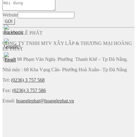
Website
GỬI
HOÀNG LÊ PHÁT
CÔNG TY TNHH MTV XÂY LẮP & THƯƠNG MẠI HOÀNG
LÊ PHÁT
Trụ sở: 98 Phạm Văn Nghị- Phường Thanh Khê – Tp Đà Nẵng.
Nhà máy : 68 Kha Vạng Cân- Phường Hoà Xuân– Tp Đà Nẵng
Tel:
(0236) 3 757 568
Fax:
(0236) 3 757 586
Email:
hoanglephat@hoanglephat.vn