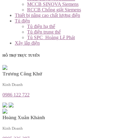
MCCB SINOVA Siemens
RCCB Chống giật Siemens
Thiết bị nâng cao chất lượng điện
Tủ điện
Tủ điện hạ thế
Tủ điện trung thế
Tủ SPC_Hoàng Lê Phát
Xây lắp điện
HỖ TRỢ TRỰC TUYẾN
Trương Công Khứ
Kinh Doanh
0986 122 722
Hoàng Xuân Khánh
Kinh Doanh