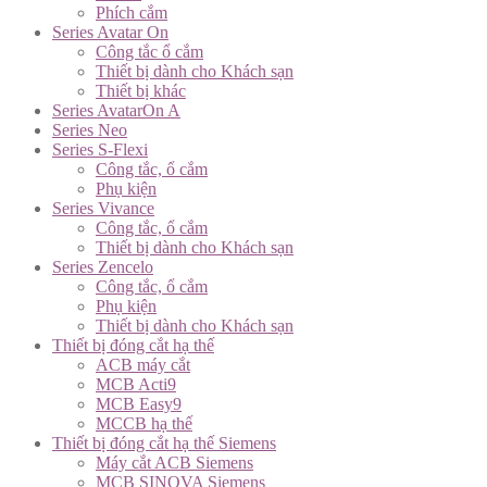
Phích cắm
Series Avatar On
Công tắc ổ cắm
Thiết bị dành cho Khách sạn
Thiết bị khác
Series AvatarOn A
Series Neo
Series S-Flexi
Công tắc, ổ cắm
Phụ kiện
Series Vivance
Công tắc, ổ cắm
Thiết bị dành cho Khách sạn
Series Zencelo
Công tắc, ổ cắm
Phụ kiện
Thiết bị dành cho Khách sạn
Thiết bị đóng cắt hạ thế
ACB máy cắt
MCB Acti9
MCB Easy9
MCCB hạ thế
Thiết bị đóng cắt hạ thế Siemens
Máy cắt ACB Siemens
MCB SINOVA Siemens