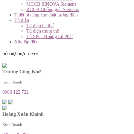
MCCB SINOVA Siemens
RCCB Chống giật Siemens
Thiết bị nâng cao chất lượng điện
Tủ điện
Tủ điện hạ thế
Tủ điện trung thế
Tủ SPC_Hoàng Lê Phát
Xây lắp điện
HỖ TRỢ TRỰC TUYẾN
Trương Công Khứ
Kinh Doanh
0986 122 722
Hoàng Xuân Khánh
Kinh Doanh