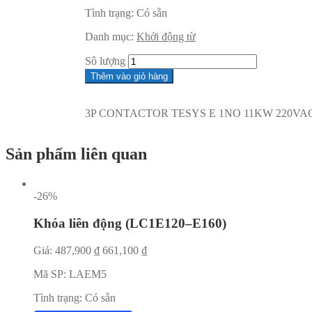
Tình trạng:
Có sẵn
Danh mục:
Khởi động từ
Sô lượng
Thêm vào giỏ hàng
3P CONTACTOR TESYS E 1NO 11KW 220VA
Sản phẩm liên quan
-26%
Khóa liên động (LC1E120–E160)
Giá:
487,900
₫
661,100
₫
Mã SP:
LAEM5
Tình trạng:
Có sẵn