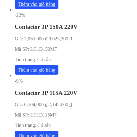
Thêm vào giỏ hàng
-22%
Contactor 3P 150A 220V
Giá:
7,065,000
₫
9,023,300
₫
Mã SP:
LC1D150M7
Tình trạng:
Có sẵn
Thêm vào giỏ hàng
-9%
Contactor 3P 115A 220V
Giá:
6,504,000
₫
7,145,600
₫
Mã SP:
LC1D115M7
Tình trạng:
Có sẵn
Thêm vào giỏ hàng