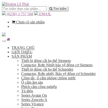
Tìm kiếm
(0236) 3 757 568
EMAIL
Chưa có sản phẩm
TRANG CHỦ
GIỚI THIỆU
SẢN PHẨM
Thiết bị đóng cắt hạ thế Siemens
Contactor, Rơle Nhiệt bảo vệ động cơ Siemens
Thiết bị đóng cắt hạ thế Schneider
Contactor, Rơle nhiệt, Bảo vệ động cơ Schneider
Công tắc, ổ cắm phòng chống nước
Ổ cắm âm sàn
Phích cắm công nghiệp
Tủ điện
Series Avatar On
Series Zencelo A
Series Vivance