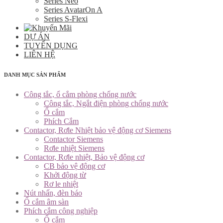
Series Neo
Series AvatarOn A
Series S-Flexi
DỰ ÁN
TUYỂN DỤNG
LIÊN HỆ
DANH MỤC SẢN PHẨM
Công tắc, ổ cắm phòng chống nước
Công tắc, Ngắt điện phòng chống nước
Ổ cắm
Phích Cắm
Contactor, Rơle Nhiệt bảo vệ động cơ Siemens
Contactor Siemens
Rơle nhiệt Siemens
Contactor, Rơle nhiệt, Bảo vệ động cơ
CB bảo vệ động cơ
Khởi động từ
Rơ le nhiệt
Nút nhấn, đèn báo
Ổ cắm âm sàn
Phích cắm công nghiệp
Ổ cắm