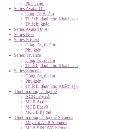
Phích cắm
Series Avatar On
Công tắc ổ cắm
Thiết bị dành cho Khách sạn
Thiết bị khác
Series AvatarOn A
Series Neo
Series S-Flexi
Công tắc, ổ cắm
Phụ kiện
Series Vivance
Công tắc, ổ cắm
Thiết bị dành cho Khách sạn
Series Zencelo
Công tắc, ổ cắm
Phụ kiện
Thiết bị dành cho Khách sạn
Thiết bị đóng cắt hạ thế
ACB máy cắt
MCB Acti9
MCB Easy9
MCCB hạ thế
Thiết bị đóng cắt hạ thế Siemens
Máy cắt ACB Siemens
MCB SINOVA Siemens