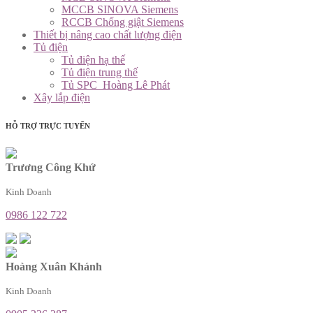
MCCB SINOVA Siemens
RCCB Chống giật Siemens
Thiết bị nâng cao chất lượng điện
Tủ điện
Tủ điện hạ thế
Tủ điện trung thế
Tủ SPC_Hoàng Lê Phát
Xây lắp điện
HỖ TRỢ TRỰC TUYẾN
Trương Công Khứ
Kinh Doanh
0986 122 722
Hoàng Xuân Khánh
Kinh Doanh