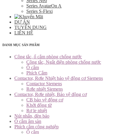
Series Neo
Series AvatarOn A
Series S-Flexi
DỰ ÁN
TUYỂN DỤNG
LIÊN HỆ
DANH MỤC SẢN PHẨM
Công tắc, ổ cắm phòng chống nước
Công tắc, Ngắt điện phòng chống nước
Ổ cắm
Phích Cắm
Contactor, Rơle Nhiệt bảo vệ động cơ Siemens
Contactor Siemens
Rơle nhiệt Siemens
Contactor, Rơle nhiệt, Bảo vệ động cơ
CB bảo vệ động cơ
Khởi động từ
Rơ le nhiệt
Nút nhấn, đèn báo
Ổ cắm âm sàn
Phích cắm công nghiệp
Ổ cắm