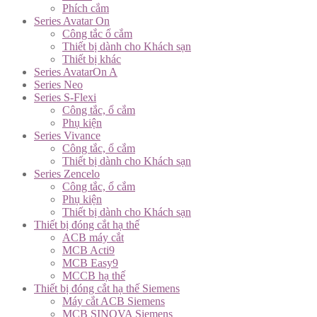
Phích cắm
Series Avatar On
Công tắc ổ cắm
Thiết bị dành cho Khách sạn
Thiết bị khác
Series AvatarOn A
Series Neo
Series S-Flexi
Công tắc, ổ cắm
Phụ kiện
Series Vivance
Công tắc, ổ cắm
Thiết bị dành cho Khách sạn
Series Zencelo
Công tắc, ổ cắm
Phụ kiện
Thiết bị dành cho Khách sạn
Thiết bị đóng cắt hạ thế
ACB máy cắt
MCB Acti9
MCB Easy9
MCCB hạ thế
Thiết bị đóng cắt hạ thế Siemens
Máy cắt ACB Siemens
MCB SINOVA Siemens