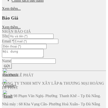
Chính sách bảo hành
Xem thêm...
Báo Giá
Xem thêm...
NHẬN BÁO GIÁ
Tên:
Email
*
Name
GỬI
HOÀNG LÊ PHÁT
CÔNG TY TNHH MTV XÂY LẮP & THƯƠNG MẠI HOÀNG
LÊ PHÁT
Trụ sở: 98 Phạm Văn Nghị- Phường Thanh Khê – Tp Đà Nẵng.
Nhà máy : 68 Kha Vạng Cân- Phường Hoà Xuân– Tp Đà Nẵng