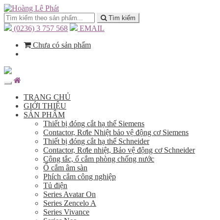
Tìm kiếm
(0236) 3 757 568
EMAIL
Chưa có sản phẩm
TRANG CHỦ
GIỚI THIỆU
SẢN PHẨM
Thiết bị đóng cắt hạ thế Siemens
Contactor, Rơle Nhiệt bảo vệ động cơ Siemens
Thiết bị đóng cắt hạ thế Schneider
Contactor, Rơle nhiệt, Bảo vệ động cơ Schneider
Công tắc, ổ cắm phòng chống nước
Ổ cắm âm sàn
Phích cắm công nghiệp
Tủ điện
Series Avatar On
Series Zencelo A
Series Vivance