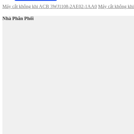
Máy cắt không khi ACB 3WJ1108-2AE02-1AA0
Máy cắt không k
Nhà Phân Phối