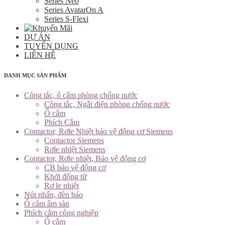
Series Neo
Series AvatarOn A
Series S-Flexi
DỰ ÁN
TUYỂN DỤNG
LIÊN HỆ
DANH MỤC SẢN PHẨM
Công tắc, ổ cắm phòng chống nước
Công tắc, Ngắt điện phòng chống nước
Ổ cắm
Phích Cắm
Contactor, Rơle Nhiệt bảo vệ động cơ Siemens
Contactor Siemens
Rơle nhiệt Siemens
Contactor, Rơle nhiệt, Bảo vệ động cơ
CB bảo vệ động cơ
Khởi động từ
Rơ le nhiệt
Nút nhấn, đèn báo
Ổ cắm âm sàn
Phích cắm công nghiệp
Ổ cắm