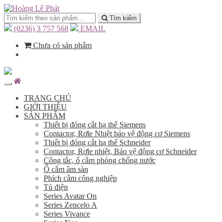
Tìm kiếm
(0236) 3 757 568
EMAIL
Chưa có sản phẩm
TRANG CHỦ
GIỚI THIỆU
SẢN PHẨM
Thiết bị đóng cắt hạ thế Siemens
Contactor, Rơle Nhiệt bảo vệ động cơ Siemens
Thiết bị đóng cắt hạ thế Schneider
Contactor, Rơle nhiệt, Bảo vệ động cơ Schneider
Công tắc, ổ cắm phòng chống nước
Ổ cắm âm sàn
Phích cắm công nghiệp
Tủ điện
Series Avatar On
Series Zencelo A
Series Vivance