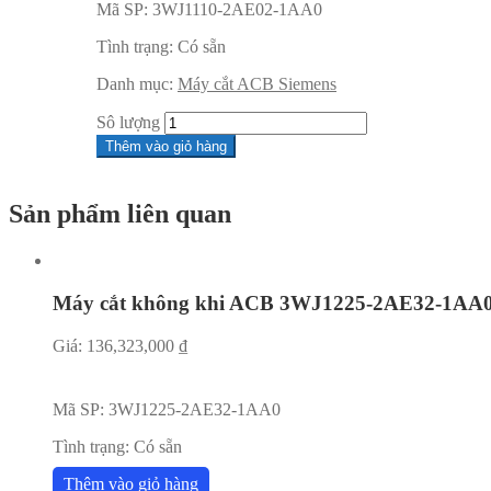
Mã SP:
3WJ1110-2AE02-1AA0
Tình trạng:
Có sẵn
Danh mục:
Máy cắt ACB Siemens
Sô lượng
Thêm vào giỏ hàng
Sản phẩm liên quan
Máy cắt không khi ACB 3WJ1225-2AE32-1AA
Giá:
136,323,000
₫
Mã SP:
3WJ1225-2AE32-1AA0
Tình trạng:
Có sẵn
Thêm vào giỏ hàng