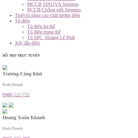
MCCB SINOVA Siemens
RCCB Chống giật Siemens
Thiết bị nâng cao chất lượng điện
Tủ điện
Tủ điện hạ thế
Tủ điện trung thế
Tủ SPC_Hoàng Lê Phát
Xây lắp điện
HỖ TRỢ TRỰC TUYẾN
Trương Công Khứ
Kinh Doanh
0986 122 722
Hoàng Xuân Khánh
Kinh Doanh