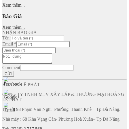
Xem thêm...
Báo Giá
Xem thêm...
NHẬN BÁO GIÁ
Tên:
Email
*
Comment
GỬI
HOÀNG LÊ PHÁT
CÔNG TY TNHH MTV XÂY LẮP & THƯƠNG MẠI HOÀNG
LÊ PHÁT
Trụ sở: 98 Phạm Văn Nghị- Phường Thanh Khê – Tp Đà Nẵng.
Nhà máy : 68 Kha Vạng Cân- Phường Hoà Xuân– Tp Đà Nẵng
Tel:
(0236) 3 757 568