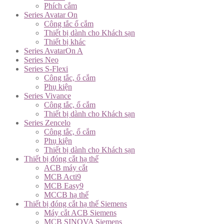
Phích cắm
Series Avatar On
Công tắc ổ cắm
Thiết bị dành cho Khách sạn
Thiết bị khác
Series AvatarOn A
Series Neo
Series S-Flexi
Công tắc, ổ cắm
Phụ kiện
Series Vivance
Công tắc, ổ cắm
Thiết bị dành cho Khách sạn
Series Zencelo
Công tắc, ổ cắm
Phụ kiện
Thiết bị dành cho Khách sạn
Thiết bị đóng cắt hạ thế
ACB máy cắt
MCB Acti9
MCB Easy9
MCCB hạ thế
Thiết bị đóng cắt hạ thế Siemens
Máy cắt ACB Siemens
MCB SINOVA Siemens