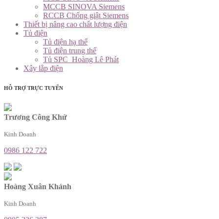
MCCB SINOVA Siemens
RCCB Chống giật Siemens
Thiết bị nâng cao chất lượng điện
Tủ điện
Tủ điện hạ thế
Tủ điện trung thế
Tủ SPC_Hoàng Lê Phát
Xây lắp điện
HỖ TRỢ TRỰC TUYẾN
Trương Công Khứ
Kinh Doanh
0986 122 722
Hoàng Xuân Khánh
Kinh Doanh