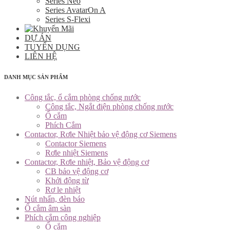
Series Neo
Series AvatarOn A
Series S-Flexi
DỰ ÁN
TUYỂN DỤNG
LIÊN HỆ
DANH MỤC SẢN PHẨM
Công tắc, ổ cắm phòng chống nước
Công tắc, Ngắt điện phòng chống nước
Ổ cắm
Phích Cắm
Contactor, Rơle Nhiệt bảo vệ động cơ Siemens
Contactor Siemens
Rơle nhiệt Siemens
Contactor, Rơle nhiệt, Bảo vệ động cơ
CB bảo vệ động cơ
Khởi động từ
Rơ le nhiệt
Nút nhấn, đèn báo
Ổ cắm âm sàn
Phích cắm công nghiệp
Ổ cắm