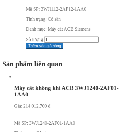
Mã SP:
3WJ1112-2AF12-1AA0
Tình trạng:
Có sẵn
Danh mục:
Máy cắt ACB Siemens
Sô lượng
Thêm vào giỏ hàng
Sản phẩm liên quan
Máy cắt không khi ACB 3WJ1240-2AF01-
1AA0
Giá:
214,012,700
₫
Mã SP:
3WJ1240-2AF01-1AA0