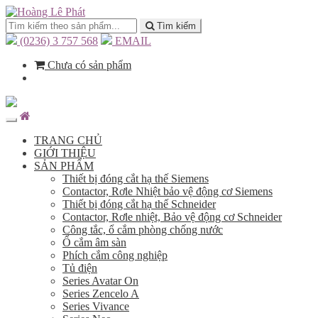
Tìm kiếm
(0236) 3 757 568
EMAIL
Chưa có sản phẩm
TRANG CHỦ
GIỚI THIỆU
SẢN PHẨM
Thiết bị đóng cắt hạ thế Siemens
Contactor, Rơle Nhiệt bảo vệ động cơ Siemens
Thiết bị đóng cắt hạ thế Schneider
Contactor, Rơle nhiệt, Bảo vệ động cơ Schneider
Công tắc, ổ cắm phòng chống nước
Ổ cắm âm sàn
Phích cắm công nghiệp
Tủ điện
Series Avatar On
Series Zencelo A
Series Vivance