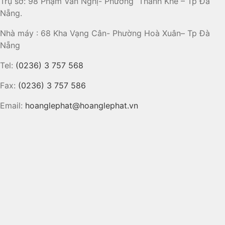
Trụ sở: 98 Phạm Văn Nghị- Phường Thanh Khê – Tp Đà
Nẵng.
Nhà máy : 68 Kha Vạng Cân- Phường Hoà Xuân– Tp Đà
Nẵng
Tel:
(0236) 3 757 568
Fax:
(0236) 3 757 586
Email:
hoanglephat@hoanglephat.vn