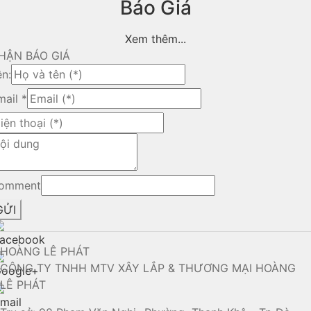
Báo Giá
Xem thêm...
HẬN BÁO GIÁ
ên:
mail
*
omment
GỬI
HOÀNG LÊ PHÁT
CÔNG TY TNHH MTV XÂY LẮP & THƯƠNG MẠI HOÀNG
LÊ PHÁT