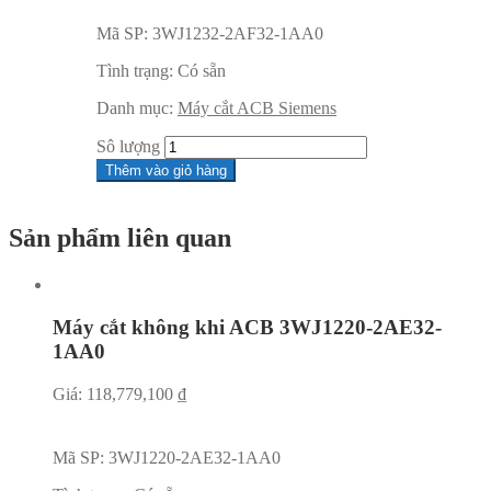
Mã SP:
3WJ1232-2AF32-1AA0
Tình trạng:
Có sẵn
Danh mục:
Máy cắt ACB Siemens
Sô lượng
Thêm vào giỏ hàng
Sản phẩm liên quan
Máy cắt không khi ACB 3WJ1220-2AE32-
1AA0
Giá:
118,779,100
₫
Mã SP:
3WJ1220-2AE32-1AA0