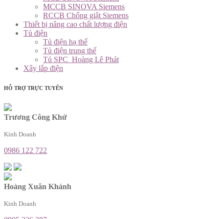
MCCB SINOVA Siemens
RCCB Chống giật Siemens
Thiết bị nâng cao chất lượng điện
Tủ điện
Tủ điện hạ thế
Tủ điện trung thế
Tủ SPC_Hoàng Lê Phát
Xây lắp điện
HỖ TRỢ TRỰC TUYẾN
Trương Công Khứ
Kinh Doanh
0986 122 722
Hoàng Xuân Khánh
Kinh Doanh