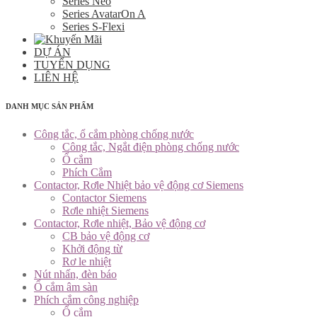
Series Neo
Series AvatarOn A
Series S-Flexi
DỰ ÁN
TUYỂN DỤNG
LIÊN HỆ
DANH MỤC SẢN PHẨM
Công tắc, ổ cắm phòng chống nước
Công tắc, Ngắt điện phòng chống nước
Ổ cắm
Phích Cắm
Contactor, Rơle Nhiệt bảo vệ động cơ Siemens
Contactor Siemens
Rơle nhiệt Siemens
Contactor, Rơle nhiệt, Bảo vệ động cơ
CB bảo vệ động cơ
Khởi động từ
Rơ le nhiệt
Nút nhấn, đèn báo
Ổ cắm âm sàn
Phích cắm công nghiệp
Ổ cắm