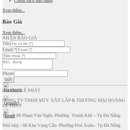
Chính sách bảo hành
Xem thêm...
Báo Giá
Xem thêm...
NHẬN BÁO GIÁ
Tên:
Email
*
Phone
GỬI
HOÀNG LÊ PHÁT
CÔNG TY TNHH MTV XÂY LẮP & THƯƠNG MẠI HOÀNG
LÊ PHÁT
Trụ sở: 98 Phạm Văn Nghị- Phường Thanh Khê – Tp Đà Nẵng.
Nhà máy : 68 Kha Vạng Cân- Phường Hoà Xuân– Tp Đà Nẵng