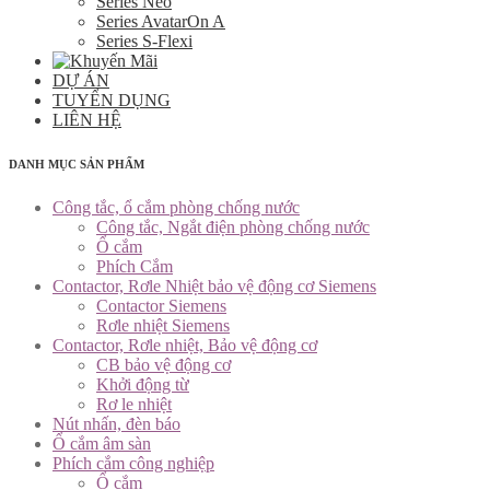
Series Neo
Series AvatarOn A
Series S-Flexi
DỰ ÁN
TUYỂN DỤNG
LIÊN HỆ
DANH MỤC SẢN PHẨM
Công tắc, ổ cắm phòng chống nước
Công tắc, Ngắt điện phòng chống nước
Ổ cắm
Phích Cắm
Contactor, Rơle Nhiệt bảo vệ động cơ Siemens
Contactor Siemens
Rơle nhiệt Siemens
Contactor, Rơle nhiệt, Bảo vệ động cơ
CB bảo vệ động cơ
Khởi động từ
Rơ le nhiệt
Nút nhấn, đèn báo
Ổ cắm âm sàn
Phích cắm công nghiệp
Ổ cắm