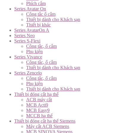
Phích cắm
Series Avatar On
Công tắc ổ cắm
Thiết bị dành cho Khách sạn
Thiết bị khác
Series AvatarOn A
Series Neo
Series S-Flexi
Công tắc, ổ cắm
Phụ kiện
Series Vivance
Công tắc, ổ cắm
Thiết bị dành cho Khách sạn
Series Zencelo
Công tắc, ổ cắm
Phụ kiện
Thiết bị dành cho Khách sạn
Thiết bị đóng cắt hạ thế
ACB máy cắt
MCB Acti9
MCB Easy9
MCCB hạ thế
Thiết bị đóng cắt hạ thế Siemens
Máy cắt ACB Siemens
MCB SINOVA Siemens