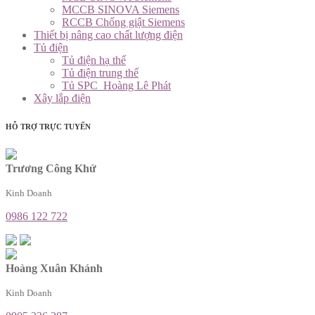
MCCB SINOVA Siemens
RCCB Chống giật Siemens
Thiết bị nâng cao chất lượng điện
Tủ điện
Tủ điện hạ thế
Tủ điện trung thế
Tủ SPC_Hoàng Lê Phát
Xây lắp điện
HỖ TRỢ TRỰC TUYẾN
Trương Công Khứ
Kinh Doanh
0986 122 722
Hoàng Xuân Khánh
Kinh Doanh