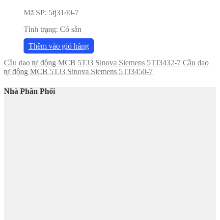
Mã SP:
5tj3140-7
Tình trạng:
Có sẵn
Thêm vào giỏ hàng
Cầu dao tự động MCB 5TJ3 Sinova Siemens 5TJ3432-7
Cầu dao
tự động MCB 5TJ3 Sinova Siemens 5TJ3450-7
Nhà Phân Phối