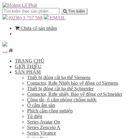
Tìm kiếm
(0236) 3 757 568
EMAIL
Chưa có sản phẩm
TRANG CHỦ
GIỚI THIỆU
SẢN PHẨM
Thiết bị đóng cắt hạ thế Siemens
Contactor, Rơle Nhiệt bảo vệ động cơ Siemens
Thiết bị đóng cắt hạ thế Schneider
Contactor, Rơle nhiệt, Bảo vệ động cơ Schneider
Công tắc, ổ cắm phòng chống nước
Ổ cắm âm sàn
Phích cắm công nghiệp
Tủ điện
Series Avatar On
Series Zencelo A
Series Vivance