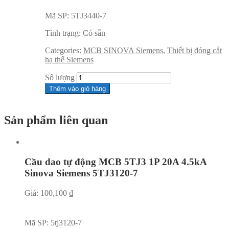
Mã SP:
5TJ3440-7
Tình trạng:
Có sẵn
Categories:
MCB SINOVA Siemens
,
Thiết bị đóng cắt
hạ thế Siemens
Sô lượng
Thêm vào giỏ hàng
Sản phẩm liên quan
Cầu dao tự động MCB 5TJ3 1P 20A 4.5kA
Sinova Siemens 5TJ3120-7
Giá:
100,100
₫
Mã SP:
5tj3120-7