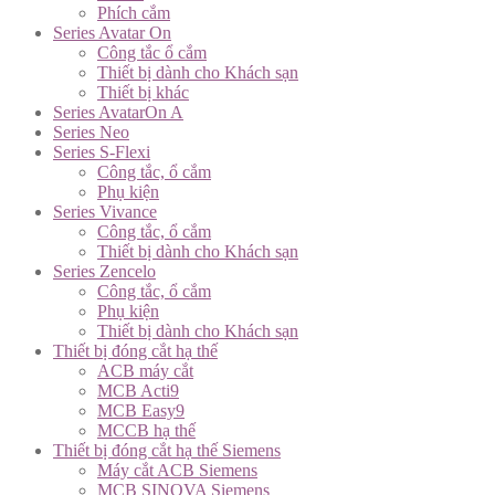
Phích cắm
Series Avatar On
Công tắc ổ cắm
Thiết bị dành cho Khách sạn
Thiết bị khác
Series AvatarOn A
Series Neo
Series S-Flexi
Công tắc, ổ cắm
Phụ kiện
Series Vivance
Công tắc, ổ cắm
Thiết bị dành cho Khách sạn
Series Zencelo
Công tắc, ổ cắm
Phụ kiện
Thiết bị dành cho Khách sạn
Thiết bị đóng cắt hạ thế
ACB máy cắt
MCB Acti9
MCB Easy9
MCCB hạ thế
Thiết bị đóng cắt hạ thế Siemens
Máy cắt ACB Siemens
MCB SINOVA Siemens