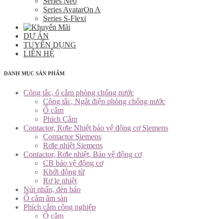
Series Neo
Series AvatarOn A
Series S-Flexi
DỰ ÁN
TUYỂN DỤNG
LIÊN HỆ
DANH MỤC SẢN PHẨM
Công tắc, ổ cắm phòng chống nước
Công tắc, Ngắt điện phòng chống nước
Ổ cắm
Phích Cắm
Contactor, Rơle Nhiệt bảo vệ động cơ Siemens
Contactor Siemens
Rơle nhiệt Siemens
Contactor, Rơle nhiệt, Bảo vệ động cơ
CB bảo vệ động cơ
Khởi động từ
Rơ le nhiệt
Nút nhấn, đèn báo
Ổ cắm âm sàn
Phích cắm công nghiệp
Ổ cắm