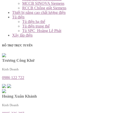
MCCB SINOVA Siemens
RCCB Chống giật Siemens
Thiết bị nâng cao chất lượng điện
Tủ điện
Tủ điện hạ thế
Tủ điện trung thế
Tủ SPC_Hoàng Lê Phát
Xây lắp điện
HỖ TRỢ TRỰC TUYẾN
Trương Công Khứ
Kinh Doanh
0986 122 722
Hoàng Xuân Khánh
Kinh Doanh