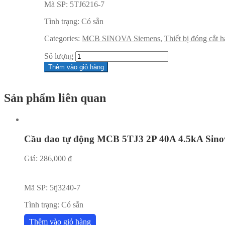
Mã SP:
5TJ6216-7
Tình trạng:
Có sẵn
Categories:
MCB SINOVA Siemens
,
Thiết bị đóng cắt 
Sô lượng
Thêm vào giỏ hàng
Sản phẩm liên quan
Cầu dao tự động MCB 5TJ3 2P 40A 4.5kA Sino
Giá:
286,000
₫
Mã SP:
5tj3240-7
Tình trạng:
Có sẵn
Thêm vào giỏ hàng