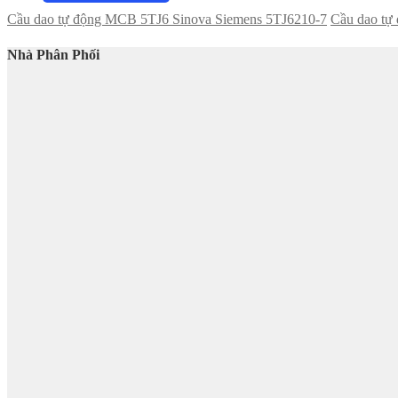
Cầu dao tự động MCB 5TJ6 Sinova Siemens 5TJ6210-7
Cầu dao tự
Nhà Phân Phối