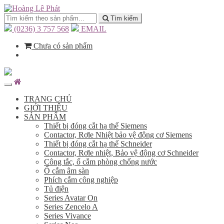
Tìm kiếm
(0236) 3 757 568
EMAIL
Chưa có sản phẩm
TRANG CHỦ
GIỚI THIỆU
SẢN PHẨM
Thiết bị đóng cắt hạ thế Siemens
Contactor, Rơle Nhiệt bảo vệ động cơ Siemens
Thiết bị đóng cắt hạ thế Schneider
Contactor, Rơle nhiệt, Bảo vệ động cơ Schneider
Công tắc, ổ cắm phòng chống nước
Ổ cắm âm sàn
Phích cắm công nghiệp
Tủ điện
Series Avatar On
Series Zencelo A
Series Vivance