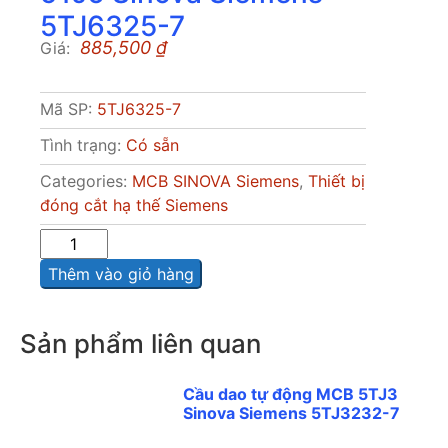
5TJ6325-7
885,500
₫
Giá:
Mã SP:
5TJ6325-7
Tình trạng:
Có sẵn
Categories:
MCB SINOVA Siemens
,
Thiết bị
đóng cắt hạ thế Siemens
Sô
lượng
Thêm vào giỏ hàng
Sản phẩm liên quan
Cầu dao tự động MCB 5TJ3
Sinova Siemens 5TJ3232-7