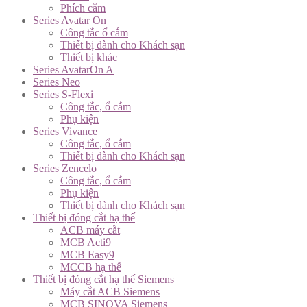
Phích cắm
Series Avatar On
Công tắc ổ cắm
Thiết bị dành cho Khách sạn
Thiết bị khác
Series AvatarOn A
Series Neo
Series S-Flexi
Công tắc, ổ cắm
Phụ kiện
Series Vivance
Công tắc, ổ cắm
Thiết bị dành cho Khách sạn
Series Zencelo
Công tắc, ổ cắm
Phụ kiện
Thiết bị dành cho Khách sạn
Thiết bị đóng cắt hạ thế
ACB máy cắt
MCB Acti9
MCB Easy9
MCCB hạ thế
Thiết bị đóng cắt hạ thế Siemens
Máy cắt ACB Siemens
MCB SINOVA Siemens