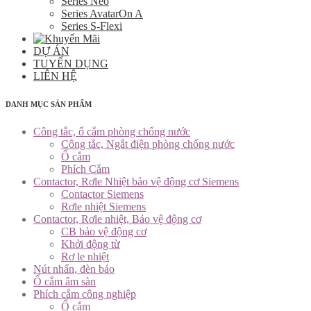
Series Neo
Series AvatarOn A
Series S-Flexi
DỰ ÁN
TUYỂN DỤNG
LIÊN HỆ
DANH MỤC SẢN PHẨM
Công tắc, ổ cắm phòng chống nước
Công tắc, Ngắt điện phòng chống nước
Ổ cắm
Phích Cắm
Contactor, Rơle Nhiệt bảo vệ động cơ Siemens
Contactor Siemens
Rơle nhiệt Siemens
Contactor, Rơle nhiệt, Bảo vệ động cơ
CB bảo vệ động cơ
Khởi động từ
Rơ le nhiệt
Nút nhấn, đèn báo
Ổ cắm âm sàn
Phích cắm công nghiệp
Ổ cắm