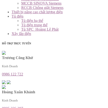
MCCB SINOVA Siemens
RCCB Chống giật Siemens
Thiết bị nâng cao chất lượng điện
Tủ điện
Tủ điện hạ thế
Tủ điện trung thế
Tủ SPC_Hoàng Lê Phát
Xây lắp điện
HỖ TRỢ TRỰC TUYẾN
Trương Công Khứ
Kinh Doanh
0986 122 722
Hoàng Xuân Khánh
Kinh Doanh