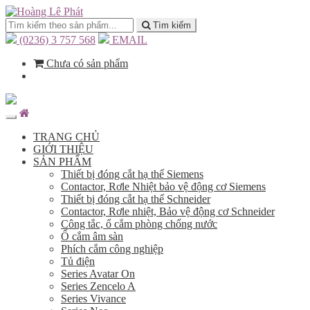
Tìm kiếm
(0236) 3 757 568
EMAIL
Chưa có sản phẩm
TRANG CHỦ
GIỚI THIỆU
SẢN PHẨM
Thiết bị đóng cắt hạ thế Siemens
Contactor, Rơle Nhiệt bảo vệ động cơ Siemens
Thiết bị đóng cắt hạ thế Schneider
Contactor, Rơle nhiệt, Bảo vệ động cơ Schneider
Công tắc, ổ cắm phòng chống nước
Ổ cắm âm sàn
Phích cắm công nghiệp
Tủ điện
Series Avatar On
Series Zencelo A
Series Vivance