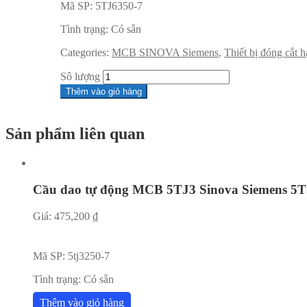
Mã SP:
5TJ6350-7
Tình trạng:
Có sẵn
Categories:
MCB SINOVA Siemens
,
Thiết bị đóng cắt 
Sô lượng
Thêm vào giỏ hàng
Sản phẩm liên quan
Cầu dao tự động MCB 5TJ3 Sinova Siemens 5T
Giá:
475,200
₫
Mã SP:
5tj3250-7
Tình trạng:
Có sẵn
Thêm vào giỏ hàng