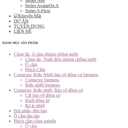
Series Neo
Series AvatarOn A
Series S-Flexi
DỰ ÁN
TUYỂN DỤNG
LIÊN HỆ
DANH MỤC SẢN PHẨM
Công tắc, ổ cắm phòng chống nước
Công tắc, Ngắt điện phòng chống nước
Ổ cắm
Phích Cắm
Contactor, Rơle Nhiệt bảo vệ động cơ Siemens
Contactor Siemens
Rơle nhiệt Siemens
Contactor, Rơle nhiệt, Bảo vệ động cơ
CB bảo vệ động cơ
Khởi động từ
Rơ le nhiệt
Nút nhấn, đèn báo
Ổ cắm âm sàn
Phích cắm công nghiệp
Ổ cắm