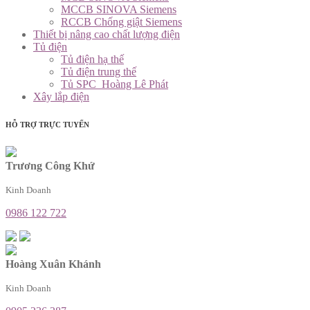
MCCB SINOVA Siemens
RCCB Chống giật Siemens
Thiết bị nâng cao chất lượng điện
Tủ điện
Tủ điện hạ thế
Tủ điện trung thế
Tủ SPC_Hoàng Lê Phát
Xây lắp điện
HỖ TRỢ TRỰC TUYẾN
Trương Công Khứ
Kinh Doanh
0986 122 722
Hoàng Xuân Khánh
Kinh Doanh