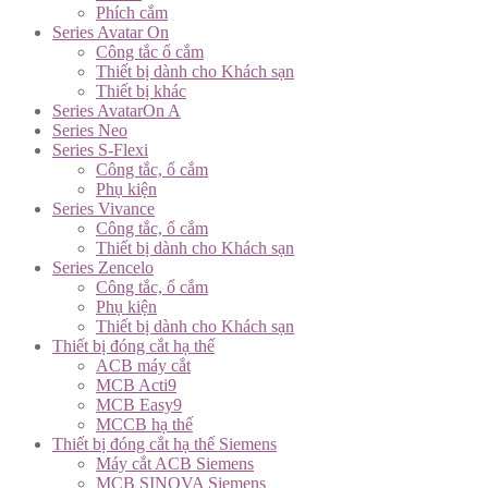
Phích cắm
Series Avatar On
Công tắc ổ cắm
Thiết bị dành cho Khách sạn
Thiết bị khác
Series AvatarOn A
Series Neo
Series S-Flexi
Công tắc, ổ cắm
Phụ kiện
Series Vivance
Công tắc, ổ cắm
Thiết bị dành cho Khách sạn
Series Zencelo
Công tắc, ổ cắm
Phụ kiện
Thiết bị dành cho Khách sạn
Thiết bị đóng cắt hạ thế
ACB máy cắt
MCB Acti9
MCB Easy9
MCCB hạ thế
Thiết bị đóng cắt hạ thế Siemens
Máy cắt ACB Siemens
MCB SINOVA Siemens