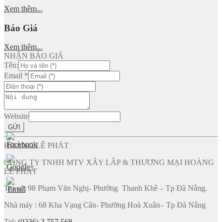
Xem thêm...
Báo Giá
Xem thêm...
NHẬN BÁO GIÁ
Tên:
Email
*
Website
GỬI
HOÀNG LÊ PHÁT
CÔNG TY TNHH MTV XÂY LẮP & THƯƠNG MẠI HOÀNG
LÊ PHÁT
Trụ sở: 98 Phạm Văn Nghị- Phường Thanh Khê – Tp Đà Nẵng.
Nhà máy : 68 Kha Vạng Cân- Phường Hoà Xuân– Tp Đà Nẵng
Tel:
(0236) 3 757 568