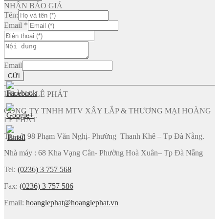
NHẬN BÁO GIÁ
Tên:
Email
*
Email
GỬI
HOÀNG LÊ PHÁT
CÔNG TY TNHH MTV XÂY LẮP & THƯƠNG MẠI HOÀNG
LÊ PHÁT
Trụ sở: 98 Phạm Văn Nghị- Phường Thanh Khê – Tp Đà Nẵng.
Nhà máy : 68 Kha Vạng Cân- Phường Hoà Xuân– Tp Đà Nẵng
Tel:
(0236) 3 757 568
Fax:
(0236) 3 757 586
Email:
hoanglephat@hoanglephat.vn