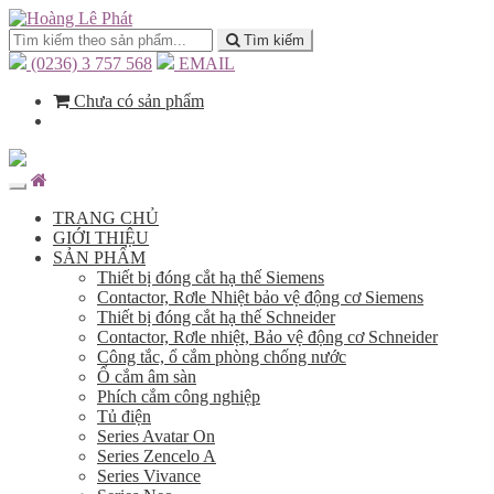
Tìm kiếm
(0236) 3 757 568
EMAIL
Chưa có sản phẩm
TRANG CHỦ
GIỚI THIỆU
SẢN PHẨM
Thiết bị đóng cắt hạ thế Siemens
Contactor, Rơle Nhiệt bảo vệ động cơ Siemens
Thiết bị đóng cắt hạ thế Schneider
Contactor, Rơle nhiệt, Bảo vệ động cơ Schneider
Công tắc, ổ cắm phòng chống nước
Ổ cắm âm sàn
Phích cắm công nghiệp
Tủ điện
Series Avatar On
Series Zencelo A
Series Vivance