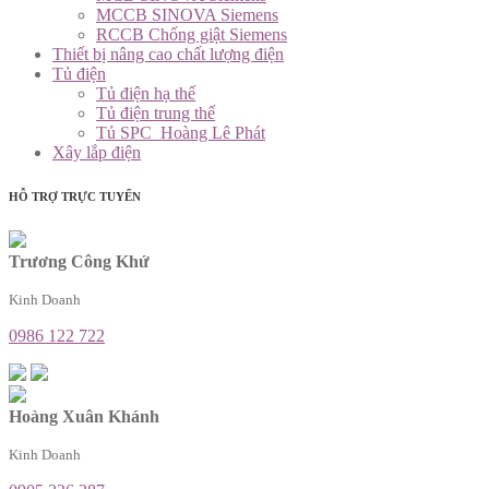
MCCB SINOVA Siemens
RCCB Chống giật Siemens
Thiết bị nâng cao chất lượng điện
Tủ điện
Tủ điện hạ thế
Tủ điện trung thế
Tủ SPC_Hoàng Lê Phát
Xây lắp điện
HỖ TRỢ TRỰC TUYẾN
Trương Công Khứ
Kinh Doanh
0986 122 722
Hoàng Xuân Khánh
Kinh Doanh