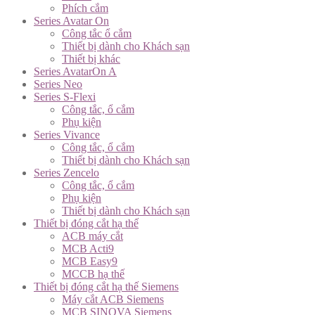
Phích cắm
Series Avatar On
Công tắc ổ cắm
Thiết bị dành cho Khách sạn
Thiết bị khác
Series AvatarOn A
Series Neo
Series S-Flexi
Công tắc, ổ cắm
Phụ kiện
Series Vivance
Công tắc, ổ cắm
Thiết bị dành cho Khách sạn
Series Zencelo
Công tắc, ổ cắm
Phụ kiện
Thiết bị dành cho Khách sạn
Thiết bị đóng cắt hạ thế
ACB máy cắt
MCB Acti9
MCB Easy9
MCCB hạ thế
Thiết bị đóng cắt hạ thế Siemens
Máy cắt ACB Siemens
MCB SINOVA Siemens