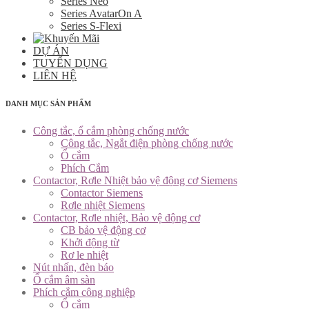
Series Neo
Series AvatarOn A
Series S-Flexi
DỰ ÁN
TUYỂN DỤNG
LIÊN HỆ
DANH MỤC SẢN PHẨM
Công tắc, ổ cắm phòng chống nước
Công tắc, Ngắt điện phòng chống nước
Ổ cắm
Phích Cắm
Contactor, Rơle Nhiệt bảo vệ động cơ Siemens
Contactor Siemens
Rơle nhiệt Siemens
Contactor, Rơle nhiệt, Bảo vệ động cơ
CB bảo vệ động cơ
Khởi động từ
Rơ le nhiệt
Nút nhấn, đèn báo
Ổ cắm âm sàn
Phích cắm công nghiệp
Ổ cắm