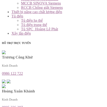
MCCB SINOVA Siemens
RCCB Chống giật Siemens
Thiết bị nâng cao chất lượng điện
Tủ điện
Tủ điện hạ thế
Tủ điện trung thế
Tủ SPC_Hoàng Lê Phát
Xây lắp điện
HỖ TRỢ TRỰC TUYẾN
Trương Công Khứ
Kinh Doanh
0986 122 722
Hoàng Xuân Khánh
Kinh Doanh