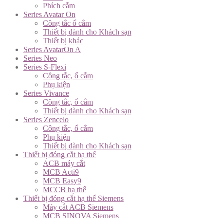
Phích cắm
Series Avatar On
Công tắc ổ cắm
Thiết bị dành cho Khách sạn
Thiết bị khác
Series AvatarOn A
Series Neo
Series S-Flexi
Công tắc, ổ cắm
Phụ kiện
Series Vivance
Công tắc, ổ cắm
Thiết bị dành cho Khách sạn
Series Zencelo
Công tắc, ổ cắm
Phụ kiện
Thiết bị dành cho Khách sạn
Thiết bị đóng cắt hạ thế
ACB máy cắt
MCB Acti9
MCB Easy9
MCCB hạ thế
Thiết bị đóng cắt hạ thế Siemens
Máy cắt ACB Siemens
MCB SINOVA Siemens