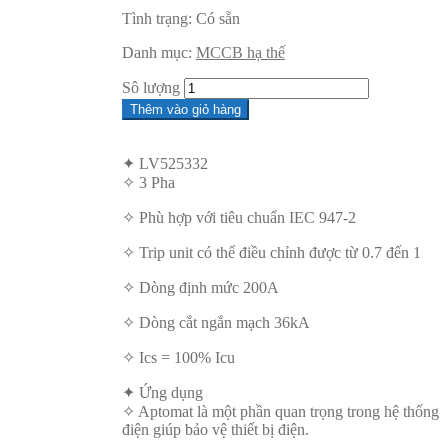
Tình trạng:
Có sẵn
Danh mục:
MCCB hạ thế
Sô lượng
Thêm vào giỏ hàng
✦ LV525332
✧ 3 Pha
✧ Phù hợp với tiêu chuẩn IEC 947-2
✧ Trip unit có thể điều chỉnh được từ 0.7 đến 1
✧ Dòng định mức 200A
✧ Dòng cắt ngắn mạch 36kA
✧ Ics = 100% Icu
✦ Ứng dụng
✧ Aptomat là một phần quan trọng trong hệ thống
điện giúp bảo vệ thiết bị điện.