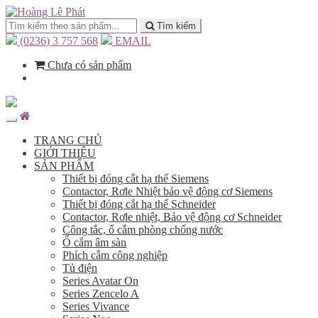
Tìm kiếm
(0236) 3 757 568
EMAIL
Chưa có sản phẩm
TRANG CHỦ
GIỚI THIỆU
SẢN PHẨM
Thiết bị đóng cắt hạ thế Siemens
Contactor, Rơle Nhiệt bảo vệ động cơ Siemens
Thiết bị đóng cắt hạ thế Schneider
Contactor, Rơle nhiệt, Bảo vệ động cơ Schneider
Công tắc, ổ cắm phòng chống nước
Ổ cắm âm sàn
Phích cắm công nghiệp
Tủ điện
Series Avatar On
Series Zencelo A
Series Vivance