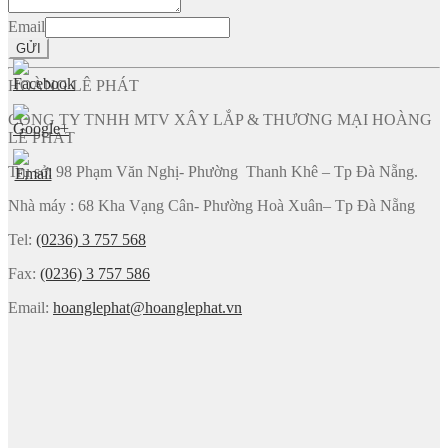
Email
GỬI
HOÀNG LÊ PHÁT
CÔNG TY TNHH MTV XÂY LẮP & THƯƠNG MẠI HOÀNG
LÊ PHÁT
Trụ sở: 98 Phạm Văn Nghị- Phường Thanh Khê – Tp Đà Nẵng.
Nhà máy : 68 Kha Vạng Cân- Phường Hoà Xuân– Tp Đà Nẵng
Tel:
(0236) 3 757 568
Fax:
(0236) 3 757 586
Email:
hoanglephat@hoanglephat.vn