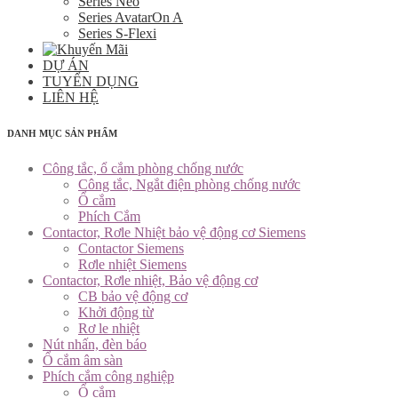
Series Neo
Series AvatarOn A
Series S-Flexi
DỰ ÁN
TUYỂN DỤNG
LIÊN HỆ
DANH MỤC SẢN PHẨM
Công tắc, ổ cắm phòng chống nước
Công tắc, Ngắt điện phòng chống nước
Ổ cắm
Phích Cắm
Contactor, Rơle Nhiệt bảo vệ động cơ Siemens
Contactor Siemens
Rơle nhiệt Siemens
Contactor, Rơle nhiệt, Bảo vệ động cơ
CB bảo vệ động cơ
Khởi động từ
Rơ le nhiệt
Nút nhấn, đèn báo
Ổ cắm âm sàn
Phích cắm công nghiệp
Ổ cắm