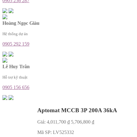
0905 236 287
Hoàng Ngọc Giàu
Hệ thống dự án
0905 292 159
Lê Huy Trân
Hỗ trợ kỹ thuật
0905 156 656
Aptomat MCCB 3P 200A 36kA
Giá:
4,011,700
₫
5,706,800
₫
Mã SP:
LV525332