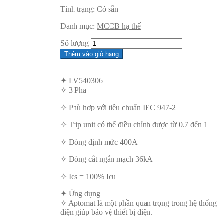
Tình trạng:
Có sẵn
Danh mục:
MCCB hạ thế
Sô lượng
Thêm vào giỏ hàng
✦ LV540306
✧ 3 Pha
✧ Phù hợp với tiêu chuẩn IEC 947-2
✧ Trip unit có thể điều chỉnh được từ 0.7 đến 1
✧ Dòng định mức 400A
✧ Dòng cắt ngắn mạch 36kA
✧ Ics = 100% Icu
✦ Ứng dụng
✧ Aptomat là một phần quan trọng trong hệ thống
điện giúp bảo vệ thiết bị điện.