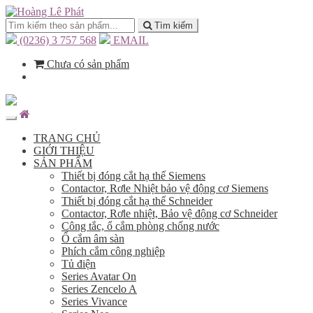
Tìm kiếm
(0236) 3 757 568
EMAIL
Chưa có sản phẩm
TRANG CHỦ
GIỚI THIỆU
SẢN PHẨM
Thiết bị đóng cắt hạ thế Siemens
Contactor, Rơle Nhiệt bảo vệ động cơ Siemens
Thiết bị đóng cắt hạ thế Schneider
Contactor, Rơle nhiệt, Bảo vệ động cơ Schneider
Công tắc, ổ cắm phòng chống nước
Ổ cắm âm sàn
Phích cắm công nghiệp
Tủ điện
Series Avatar On
Series Zencelo A
Series Vivance