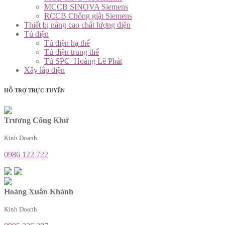
MCCB SINOVA Siemens
RCCB Chống giật Siemens
Thiết bị nâng cao chất lượng điện
Tủ điện
Tủ điện hạ thế
Tủ điện trung thế
Tủ SPC_Hoàng Lê Phát
Xây lắp điện
HỖ TRỢ TRỰC TUYẾN
Trương Công Khứ
Kinh Doanh
0986 122 722
Hoàng Xuân Khánh
Kinh Doanh