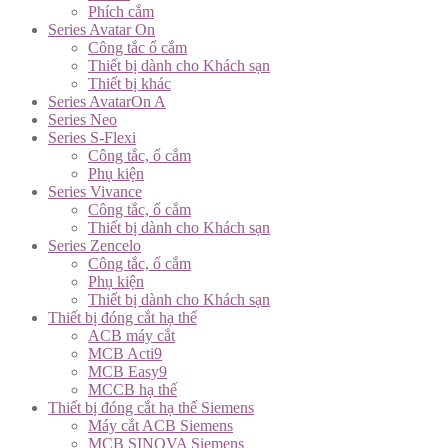
Phích cắm
Series Avatar On
Công tắc ổ cắm
Thiết bị dành cho Khách sạn
Thiết bị khác
Series AvatarOn A
Series Neo
Series S-Flexi
Công tắc, ổ cắm
Phụ kiện
Series Vivance
Công tắc, ổ cắm
Thiết bị dành cho Khách sạn
Series Zencelo
Công tắc, ổ cắm
Phụ kiện
Thiết bị dành cho Khách sạn
Thiết bị đóng cắt hạ thế
ACB máy cắt
MCB Acti9
MCB Easy9
MCCB hạ thế
Thiết bị đóng cắt hạ thế Siemens
Máy cắt ACB Siemens
MCB SINOVA Siemens