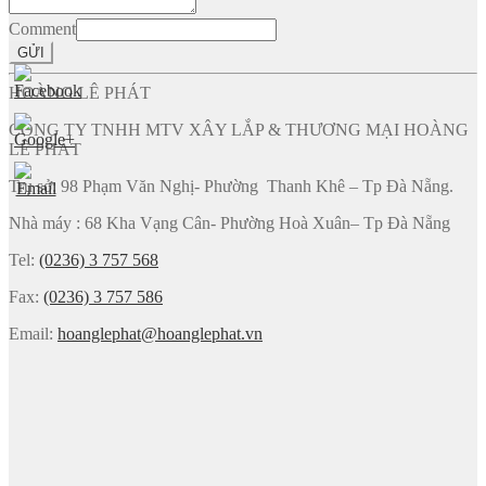
Comment
GỬI
HOÀNG LÊ PHÁT
CÔNG TY TNHH MTV XÂY LẮP & THƯƠNG MẠI HOÀNG
LÊ PHÁT
Trụ sở: 98 Phạm Văn Nghị- Phường Thanh Khê – Tp Đà Nẵng.
Nhà máy : 68 Kha Vạng Cân- Phường Hoà Xuân– Tp Đà Nẵng
Tel:
(0236) 3 757 568
Fax:
(0236) 3 757 586
Email:
hoanglephat@hoanglephat.vn