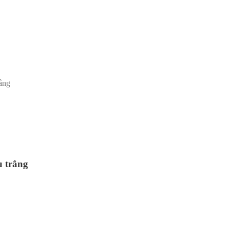
ắng
u trắng