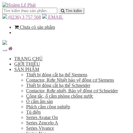
Tìm kiếm
(0236) 3 757 568
EMAIL
Chưa có sản phẩm
TRANG CHỦ
GIỚI THIỆU
SẢN PHẨM
Thiết bị đóng cắt hạ thế Siemens
Contactor, Rơle Nhiệt bảo vệ động cơ Siemens
Thiết bị đóng cắt hạ thế Schneider
Contactor, Rơle nhiệt, Bảo vệ động cơ Schneider
Công tắc, ổ cắm phòng chống nước
Ổ cắm âm sàn
Phích cắm công nghiệp
Tủ điện
Series Avatar On
Series Zencelo A
Series Vivance