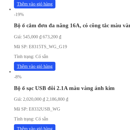
Thêm vào giỏ hàng
-19%
Bộ ổ cắm đơn đa năng 16A, có công tắc màu và
Giá:
545,000
₫
673,200
₫
Mã SP:
E8315TS_WG_G19
Tình trạng:
Có sẵn
Thêm vào giỏ hàng
-8%
Bộ ổ sạc USB đôi 2.1A màu vàng ánh kim
Giá:
2,020,000
₫
2,186,800
₫
Mã SP:
E8332USB_WG
Tình trạng:
Có sẵn
Thêm vào giỏ hàng