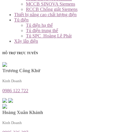
MCCB SINOVA Siemens
RCCB Chống giật Siemens
Thiết bị nâng cao chất lượng điện
Tủ điện
Tủ điện hạ thế
Tủ điện trung thế
Tủ SPC_Hoàng Lê Phát
Xây lắp điện
HỖ TRỢ TRỰC TUYẾN
Trương Công Khứ
Kinh Doanh
0986 122 722
Hoàng Xuân Khánh
Kinh Doanh