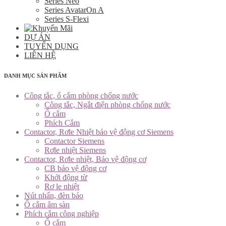
Series Neo
Series AvatarOn A
Series S-Flexi
DỰ ÁN
TUYỂN DỤNG
LIÊN HỆ
DANH MỤC SẢN PHẨM
Công tắc, ổ cắm phòng chống nước
Công tắc, Ngắt điện phòng chống nước
Ổ cắm
Phích Cắm
Contactor, Rơle Nhiệt bảo vệ động cơ Siemens
Contactor Siemens
Rơle nhiệt Siemens
Contactor, Rơle nhiệt, Bảo vệ động cơ
CB bảo vệ động cơ
Khởi động từ
Rơ le nhiệt
Nút nhấn, đèn báo
Ổ cắm âm sàn
Phích cắm công nghiệp
Ổ cắm