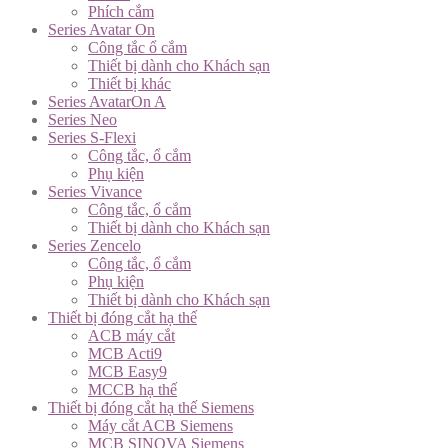
Phích cắm
Series Avatar On
Công tắc ổ cắm
Thiết bị dành cho Khách sạn
Thiết bị khác
Series AvatarOn A
Series Neo
Series S-Flexi
Công tắc, ổ cắm
Phụ kiện
Series Vivance
Công tắc, ổ cắm
Thiết bị dành cho Khách sạn
Series Zencelo
Công tắc, ổ cắm
Phụ kiện
Thiết bị dành cho Khách sạn
Thiết bị đóng cắt hạ thế
ACB máy cắt
MCB Acti9
MCB Easy9
MCCB hạ thế
Thiết bị đóng cắt hạ thế Siemens
Máy cắt ACB Siemens
MCB SINOVA Siemens