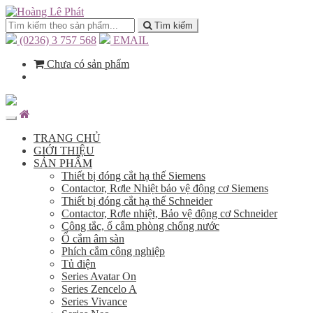
Tìm kiếm
(0236) 3 757 568
EMAIL
Chưa có sản phẩm
TRANG CHỦ
GIỚI THIỆU
SẢN PHẨM
Thiết bị đóng cắt hạ thế Siemens
Contactor, Rơle Nhiệt bảo vệ động cơ Siemens
Thiết bị đóng cắt hạ thế Schneider
Contactor, Rơle nhiệt, Bảo vệ động cơ Schneider
Công tắc, ổ cắm phòng chống nước
Ổ cắm âm sàn
Phích cắm công nghiệp
Tủ điện
Series Avatar On
Series Zencelo A
Series Vivance