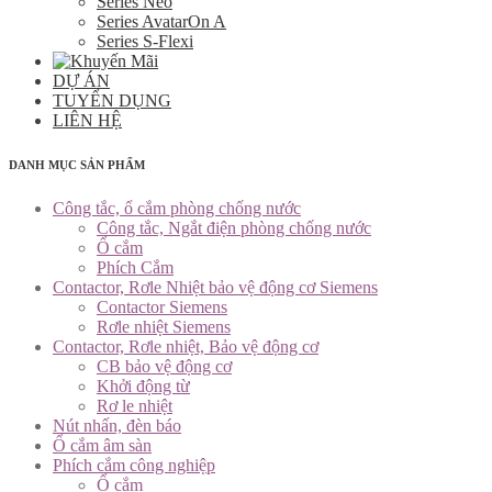
Series Neo
Series AvatarOn A
Series S-Flexi
DỰ ÁN
TUYỂN DỤNG
LIÊN HỆ
DANH MỤC SẢN PHẨM
Công tắc, ổ cắm phòng chống nước
Công tắc, Ngắt điện phòng chống nước
Ổ cắm
Phích Cắm
Contactor, Rơle Nhiệt bảo vệ động cơ Siemens
Contactor Siemens
Rơle nhiệt Siemens
Contactor, Rơle nhiệt, Bảo vệ động cơ
CB bảo vệ động cơ
Khởi động từ
Rơ le nhiệt
Nút nhấn, đèn báo
Ổ cắm âm sàn
Phích cắm công nghiệp
Ổ cắm