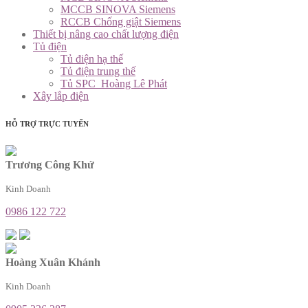
MCCB SINOVA Siemens
RCCB Chống giật Siemens
Thiết bị nâng cao chất lượng điện
Tủ điện
Tủ điện hạ thế
Tủ điện trung thế
Tủ SPC_Hoàng Lê Phát
Xây lắp điện
HỖ TRỢ TRỰC TUYẾN
Trương Công Khứ
Kinh Doanh
0986 122 722
Hoàng Xuân Khánh
Kinh Doanh