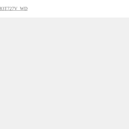
ỗ-E83T727V_WD