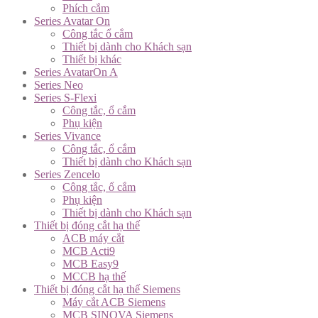
Phích cắm
Series Avatar On
Công tắc ổ cắm
Thiết bị dành cho Khách sạn
Thiết bị khác
Series AvatarOn A
Series Neo
Series S-Flexi
Công tắc, ổ cắm
Phụ kiện
Series Vivance
Công tắc, ổ cắm
Thiết bị dành cho Khách sạn
Series Zencelo
Công tắc, ổ cắm
Phụ kiện
Thiết bị dành cho Khách sạn
Thiết bị đóng cắt hạ thế
ACB máy cắt
MCB Acti9
MCB Easy9
MCCB hạ thế
Thiết bị đóng cắt hạ thế Siemens
Máy cắt ACB Siemens
MCB SINOVA Siemens