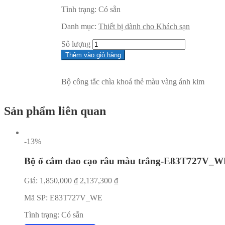
Tình trạng:
Có sẵn
Danh mục:
Thiết bị dành cho Khách sạn
Sô lượng
Thêm vào giỏ hàng
Bộ công tắc chìa khoá thẻ màu vàng ánh kim
Sản phẩm liên quan
-13%
Bộ ổ cắm dao cạo râu màu trắng-E83T727V_
Giá:
1,850,000
₫
2,137,300
₫
Mã SP:
E83T727V_WE
Tình trạng:
Có sẵn