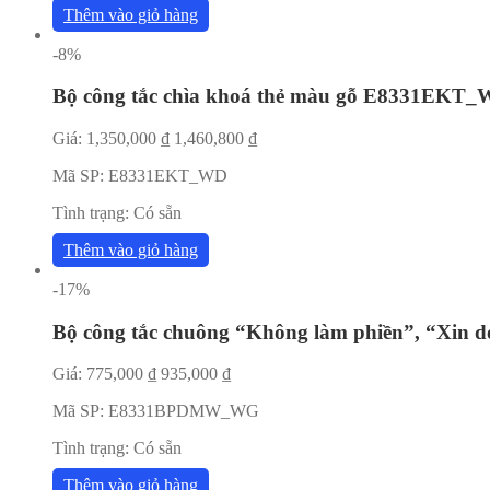
Thêm vào giỏ hàng
-8%
Bộ công tắc chìa khoá thẻ màu gỗ E8331EKT
Giá:
1,350,000
₫
1,460,800
₫
Mã SP:
E8331EKT_WD
Tình trạng:
Có sẵn
Thêm vào giỏ hàng
-17%
Bộ công tắc chuông “Không làm phiền”, “Xin d
Giá:
775,000
₫
935,000
₫
Mã SP:
E8331BPDMW_WG
Tình trạng:
Có sẵn
Thêm vào giỏ hàng