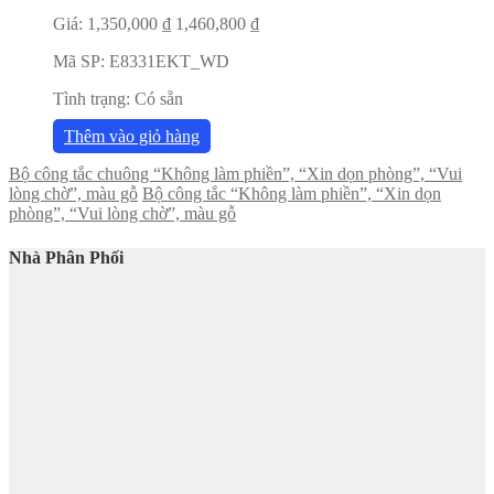
Giá:
1,350,000
₫
1,460,800
₫
Mã SP:
E8331EKT_WD
Tình trạng:
Có sẵn
Thêm vào giỏ hàng
Bộ công tắc chuông “Không làm phiền”, “Xin dọn phòng”, “Vui
lòng chờ”, màu gỗ
Bộ công tắc “Không làm phiền”, “Xin dọn
phòng”, “Vui lòng chờ”, màu gỗ
Nhà Phân Phối