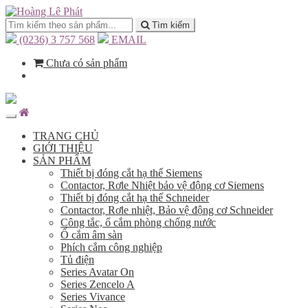
Tìm kiếm
(0236) 3 757 568
EMAIL
Chưa có sản phẩm
TRANG CHỦ
GIỚI THIỆU
SẢN PHẨM
Thiết bị đóng cắt hạ thế Siemens
Contactor, Rơle Nhiệt bảo vệ động cơ Siemens
Thiết bị đóng cắt hạ thế Schneider
Contactor, Rơle nhiệt, Bảo vệ động cơ Schneider
Công tắc, ổ cắm phòng chống nước
Ổ cắm âm sàn
Phích cắm công nghiệp
Tủ điện
Series Avatar On
Series Zencelo A
Series Vivance