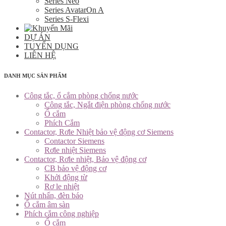
Series Neo
Series AvatarOn A
Series S-Flexi
DỰ ÁN
TUYỂN DỤNG
LIÊN HỆ
DANH MỤC SẢN PHẨM
Công tắc, ổ cắm phòng chống nước
Công tắc, Ngắt điện phòng chống nước
Ổ cắm
Phích Cắm
Contactor, Rơle Nhiệt bảo vệ động cơ Siemens
Contactor Siemens
Rơle nhiệt Siemens
Contactor, Rơle nhiệt, Bảo vệ động cơ
CB bảo vệ động cơ
Khởi động từ
Rơ le nhiệt
Nút nhấn, đèn báo
Ổ cắm âm sàn
Phích cắm công nghiệp
Ổ cắm