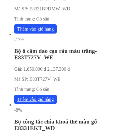
Mã SP:
E8331BPDMW_WD
Tình trạng:
Có sẵn
Thêm vào giỏ hàng
-13%
Bộ ổ cắm dao cạo râu màu trắng-
E83T727V_WE
Giá:
1,850,000
₫
2,137,300
₫
Mã SP:
E83T727V_WE
Tình trạng:
Có sẵn
Thêm vào giỏ hàng
-8%
Bộ công tắc chìa khoá thẻ màu gỗ
E8331EKT_WD