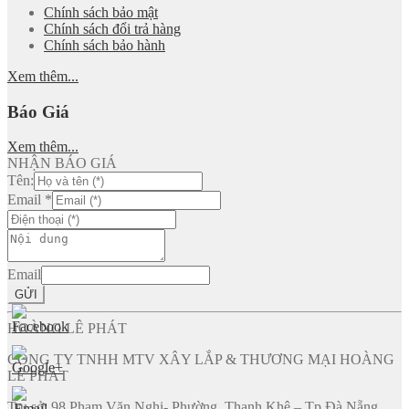
Chính sách bảo mật
Chính sách đổi trả hàng
Chính sách bảo hành
Xem thêm...
Báo Giá
Xem thêm...
NHẬN BÁO GIÁ
Tên:
Email
*
Email
GỬI
HOÀNG LÊ PHÁT
CÔNG TY TNHH MTV XÂY LẮP & THƯƠNG MẠI HOÀNG
LÊ PHÁT
Trụ sở: 98 Phạm Văn Nghị- Phường Thanh Khê – Tp Đà Nẵng.