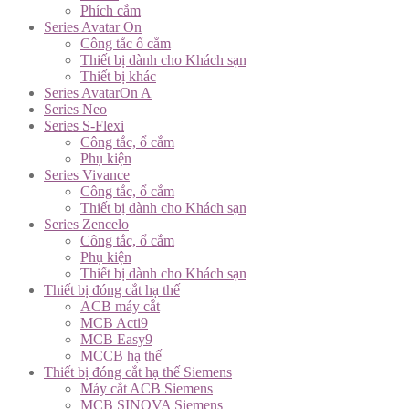
Phích cắm
Series Avatar On
Công tắc ổ cắm
Thiết bị dành cho Khách sạn
Thiết bị khác
Series AvatarOn A
Series Neo
Series S-Flexi
Công tắc, ổ cắm
Phụ kiện
Series Vivance
Công tắc, ổ cắm
Thiết bị dành cho Khách sạn
Series Zencelo
Công tắc, ổ cắm
Phụ kiện
Thiết bị dành cho Khách sạn
Thiết bị đóng cắt hạ thế
ACB máy cắt
MCB Acti9
MCB Easy9
MCCB hạ thế
Thiết bị đóng cắt hạ thế Siemens
Máy cắt ACB Siemens
MCB SINOVA Siemens