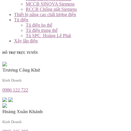
MCCB SINOVA Siemens
RCCB Chống giật Siemens
Thiết bị nâng cao chất lượng điện
Tủ điện
Tủ điện hạ thế
Tủ điện trung thế
Tủ SPC_Hoàng Lê Phát
Xây lắp điện
HỖ TRỢ TRỰC TUYẾN
Trương Công Khứ
Kinh Doanh
0986 122 722
Hoàng Xuân Khánh
Kinh Doanh